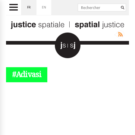
FR
EN
#Adivasi
© simplyjs