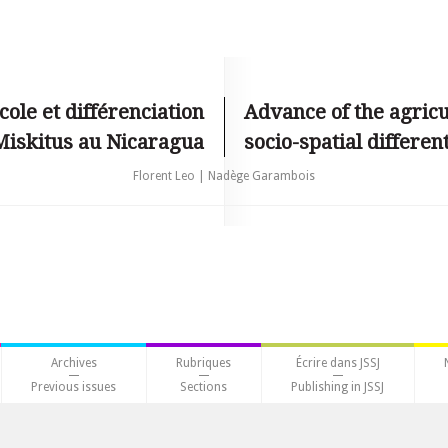
cole et différenciation
Advance of the agricu
 Miskitus au Nicaragua
socio-spatial differen
Florent Leo | Nadège Garambois
Archives
Rubriques
Écrire dans JSSJ
Previous issues
Sections
Publishing in JSSJ