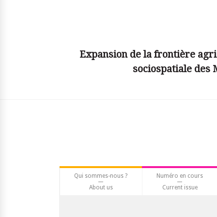
© simplyjs
Expansion de la frontière agri
sociospatiale des
Qui sommes-nous ?
Numéro en cours
About us
Current issue