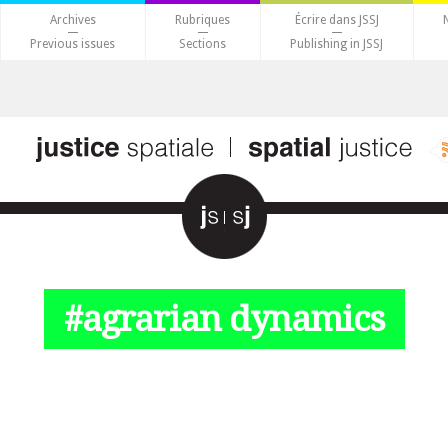
Archives
Rubriques
Écrire dans JSSJ
Previous issues
Sections
Publishing in JSSJ
#agrarian dynamics