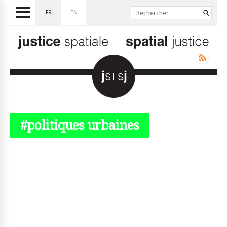
FR
EN
#politiques urbaines
© simplyjs