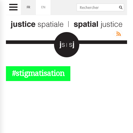
FR
EN
#stigmatisation
© simplyjs