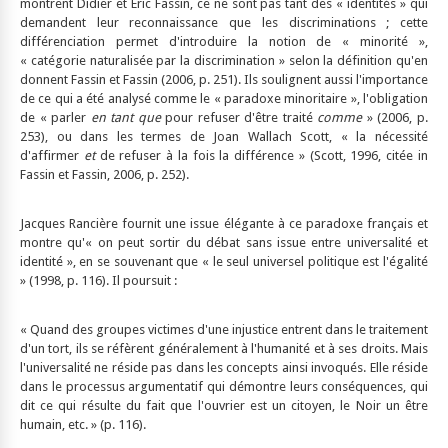
montrent Didier et Eric Fassin, ce ne sont pas tant des « identités » qui
demandent leur reconnaissance que les discriminations ; cette
différenciation permet d'introduire la notion de « minorité »,
« catégorie naturalisée par la discrimination » selon la définition qu'en
donnent Fassin et Fassin (2006, p. 251). Ils soulignent aussi l'importance
de ce qui a été analysé comme le « paradoxe minoritaire », l'obligation
de « parler
en tant que
pour refuser d'être traité
comme
» (2006, p.
253), ou dans les termes de Joan Wallach Scott, « la nécessité
d'affirmer
et
de refuser à la fois la différence » (Scott, 1996, citée in
Fassin et Fassin, 2006, p. 252).
Jacques Rancière fournit une issue élégante à ce paradoxe français et
montre qu'« on peut sortir du débat sans issue entre universalité et
identité », en se souvenant que « le seul universel politique est l'égalité
» (1998, p. 116). Il poursuit :
« Quand des groupes victimes d'une injustice entrent dans le traitement
d'un tort, ils se réfèrent généralement à l'humanité et à ses droits. Mais
l'universalité ne réside pas dans les concepts ainsi invoqués. Elle réside
dans le processus argumentatif qui démontre leurs conséquences, qui
dit ce qui résulte du fait que l'ouvrier est un citoyen, le Noir un être
humain, etc. » (p. 116).