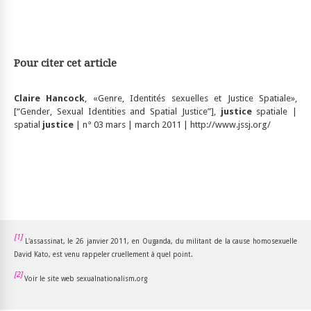
Pour citer cet article
Claire Hancock
, «Genre, Identités sexuelles et Justice Spatiale»,
[“Gender, Sexual Identities and Spatial Justice”],
justice
spatiale |
spatial
justice
| n° 03 mars | march 2011 | http://www.jssj.org/
[1]
L'assassinat, le 26 janvier 2011, en Ouganda, du militant de la cause homosexuelle
David Kato, est venu rappeler cruellement à quel point.
[2]
Voir le site web sexualnationalism.org