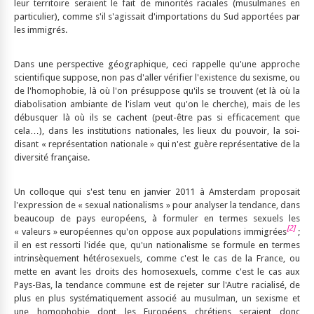
leur territoire seraient le fait de minorités raciales (musulmanes en
particulier), comme s'il s'agissait d'importations du Sud apportées par
les immigrés.
Dans une perspective géographique, ceci rappelle qu'une approche
scientifique suppose, non pas d'aller vérifier l'existence du sexisme, ou
de l'homophobie, là où l'on présuppose qu'ils se trouvent (et là où la
diabolisation ambiante de l'islam veut qu'on le cherche), mais de les
débusquer là où ils se cachent (peut-être pas si efficacement que
cela…), dans les institutions nationales, les lieux du pouvoir, la soi-
disant « représentation nationale » qui n'est guère représentative de la
diversité française.
Un colloque qui s'est tenu en janvier 2011 à Amsterdam proposait
l'expression de « sexual nationalisms » pour analyser la tendance, dans
beaucoup de pays européens, à formuler en termes sexuels les
[2]
« valeurs » européennes qu'on oppose aux populations immigrées
;
il en est ressorti l'idée que, qu'un nationalisme se formule en termes
intrinsèquement hétérosexuels, comme c'est le cas de la France, ou
mette en avant les droits des homosexuels, comme c'est le cas aux
Pays-Bas, la tendance commune est de rejeter sur l'Autre racialisé, de
plus en plus systématiquement associé au musulman, un sexisme et
une homophobie dont les Européens chrétiens seraient donc