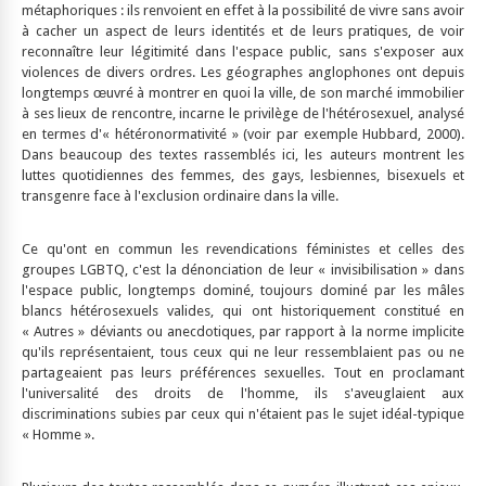
métaphoriques : ils renvoient en effet à la possibilité de vivre sans avoir
à cacher un aspect de leurs identités et de leurs pratiques, de voir
reconnaître leur légitimité dans l'espace public, sans s'exposer aux
violences de divers ordres. Les géographes anglophones ont depuis
longtemps œuvré à montrer en quoi la ville, de son marché immobilier
à ses lieux de rencontre, incarne le privilège de l'hétérosexuel, analysé
en termes d'« hétéronormativité » (voir par exemple Hubbard, 2000).
Dans beaucoup des textes rassemblés ici, les auteurs montrent les
luttes quotidiennes des femmes, des gays, lesbiennes, bisexuels et
transgenre face à l'exclusion ordinaire dans la ville.
Ce qu'ont en commun les revendications féministes et celles des
groupes LGBTQ, c'est la dénonciation de leur « invisibilisation » dans
l'espace public, longtemps dominé, toujours dominé par les mâles
blancs hétérosexuels valides, qui ont historiquement constitué en
« Autres » déviants ou anecdotiques, par rapport à la norme implicite
qu'ils représentaient, tous ceux qui ne leur ressemblaient pas ou ne
partageaient pas leurs préférences sexuelles. Tout en proclamant
l'universalité des droits de l'homme, ils s'aveuglaient aux
discriminations subies par ceux qui n'étaient pas le sujet idéal-typique
« Homme ».