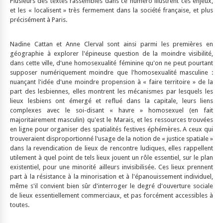
Plusieurs des textes rassemblés dans ce numéro illustrent ces enjeux,
et les « localisent » très fermement dans la société française, et plus
précisément à Paris.
Nadine Cattan et Anne Clerval sont ainsi parmi les premières en
géographie à explorer l'épineuse question de la moindre visibilité,
dans cette ville, d'une homosexualité féminine qu'on ne peut pourtant
supposer numériquement moindre que l'homosexualité masculine :
nuançant l'idée d'une moindre propension à « faire territoire » de la
part des lesbiennes, elles montrent les mécanismes par lesquels les
lieux lesbiens ont émergé et reflué dans la capitale, leurs liens
complexes avec le soi-disant « havre » homosexuel (en fait
majoritairement masculin) qu'est le Marais, et les ressources trouvées
en ligne pour organiser des spatialités festives éphémères. A ceux qui
trouveraient disproportionné l'usage de la notion de « justice spatiale »
dans la revendication de lieux de rencontre ludiques, elles rappellent
utilement à quel point de tels lieux jouent un rôle essentiel, sur le plan
existentiel, pour une minorité ailleurs invisibilisée. Ces lieux prennent
part à la résistance à la minorisation et à l'épanouissement individuel,
même s'il convient bien sûr d'interroger le degré d'ouverture sociale
de lieux essentiellement commerciaux, et pas forcément accessibles à
toutes.