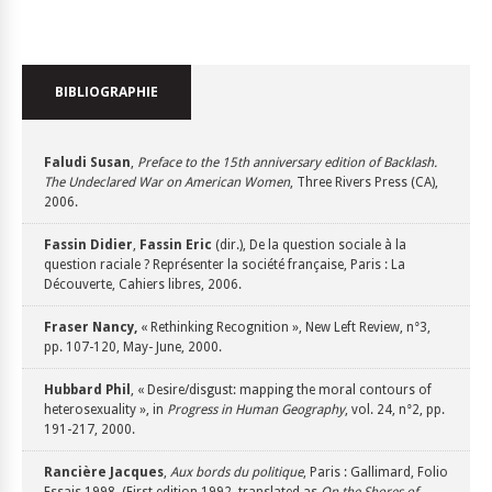
BIBLIOGRAPHIE
Faludi
Susan
,
Preface to the 15th anniversary edition of Backlash.
The Undeclared War on American Women
, Three Rivers Press (CA),
2006.
Fassin
Didier
,
Fassin
Eric
(dir.), De la question sociale à la
question raciale ? Représenter la société française, Paris : La
Découverte, Cahiers libres, 2006.
Fraser
Nancy,
« Rethinking Recognition », New Left Review, n°3,
pp. 107-120, May- June, 2000.
Hubbard
Phil
, « Desire/disgust: mapping the moral contours of
heterosexuality », in
Progress in Human Geography
, vol. 24, n°2, pp.
191-217, 2000.
Rancière
Jacques
,
Aux bords du politique
, Paris : Gallimard, Folio
Essais,1998. (First edition 1992, translated as
On the Shores of