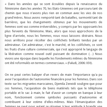
« Dans les années qui se sont écoulées depuis la renaissance du
féminisme dans les années 70, les Etats-Uniennes ont parcouru tant de
chemin que nous n'avons plus rien en commun avec les vies de nos
grand'mères. Nous avons remporté tant de batailles, surmonté tant de
barrières, que les changements obtenus par les mouvements de
femmes sont vus comme irréversibles, y compris par les opposants les
plus fervents du féminisme. Mais, alors que nous approchons de la
ligne d'arrivée, nous les femmes, nous nous laissons distraire. Nous
nous arrêtons pour récolter des colifichets brillants tendus par un
admirateur. Cet admirateur, c'est le marché, et les colifichets, ce sont
les fruits d'une culture commerciale, qui s'est approprié le langage de
la libération comme nouvel outil puissant de domination (…) Nous
vivons une époque dans laquelle les fondements mêmes du féminisme
ont été reformulés en termes commerciaux. » (Faludi, 2006: XIV).
On ne peut certes balayer d'un revers de main l'importance qu'a pu
avoir l'acquisition de l'autonomie financière pour les femmes. Dans son
texte sur les migrantes marocaines, Djemila Zeneidi souligne que pour
ces femmes, l'acquisition de biens matériels tels que le téléphone
portable et le sac à main, le fait d'avoir un compte en banque à leur
nom, fonctionnent comme symboles puissants d'autonomie et
contribuent à leur estime d'elles-mêmes. Mais l'émancipation des
femmes ne peut pour autant se résumer à leur aptitude à brandir une