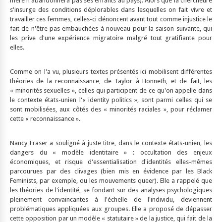
mère n'abandonnera pas ses enfants au pays). Alors que la chercheure
s'insurge des conditions déplorables dans lesquelles on fait vivre et
travailler ces femmes, celles-ci dénoncent avant tout comme injustice le
fait de n'être pas embauchées à nouveau pour la saison suivante, qui
les prive d'une expérience migratoire malgré tout gratifiante pour
elles.
Comme on l'a vu, plusieurs textes présentés ici mobilisent différentes
théories de la reconnaissance, de Taylor à Honneth, et de fait, les
« minorités sexuelles », celles qui participent de ce qu'on appelle dans
le contexte états-unien l'« identity politics », sont parmi celles qui se
sont mobilisées, aux côtés des « minorités raciales », pour réclamer
cette « reconnaissance ».
Nancy Fraser a souligné à juste titre, dans le contexte états-unien, les
dangers du « modèle identitaire » : occultation des enjeux
économiques, et risque d'essentialisation d'identités elles-mêmes
parcourues par des clivages (bien mis en évidence par les Black
Feminists, par exemple, ou les mouvements queer). Elle a rappelé que
les théories de l'identité, se fondant sur des analyses psychologiques
pleinement convaincantes à l'échelle de l'individu, deviennent
problématiques appliquées aux groupes. Elle a proposé de dépasser
cette opposition par un modèle « statutaire » de la justice, qui fait de la