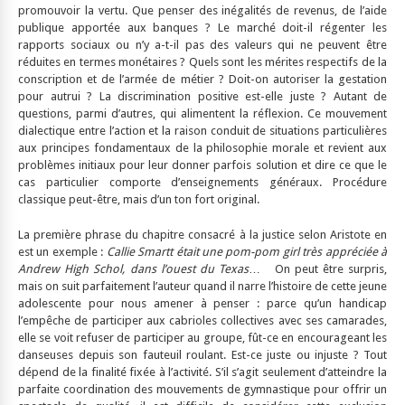
promouvoir la vertu. Que penser des inégalités de revenus, de l’aide
publique apportée aux banques ? Le marché doit-il régenter les
rapports sociaux ou n’y a-t-il pas des valeurs qui ne peuvent être
réduites en termes monétaires ? Quels sont les mérites respectifs de la
conscription et de l’armée de métier ? Doit-on autoriser la gestation
pour autrui ? La discrimination positive est-elle juste ? Autant de
questions, parmi d’autres, qui alimentent la réflexion. Ce mouvement
dialectique entre l’action et la raison conduit de situations particulières
aux principes fondamentaux de la philosophie morale et revient aux
problèmes initiaux pour leur donner parfois solution et dire ce que le
cas particulier comporte d’enseignements généraux. Procédure
classique peut-être, mais d’un ton fort original.
La première phrase du chapitre consacré à la justice selon Aristote en
est un exemple :
Callie Smartt était une pom-pom girl très appréciée à
Andrew High Schol, dans l’ouest du Texas
… On peut être surpris,
mais on suit parfaitement l’auteur quand il narre l’histoire de cette jeune
adolescente pour nous amener à penser : parce qu’un handicap
l’empêche de participer aux cabrioles collectives avec ses camarades,
elle se voit refuser de participer au groupe, fût-ce en encourageant les
danseuses depuis son fauteuil roulant. Est-ce juste ou injuste ? Tout
dépend de la finalité fixée à l’activité. S’il s’agit seulement d’atteindre la
parfaite coordination des mouvements de gymnastique pour offrir un