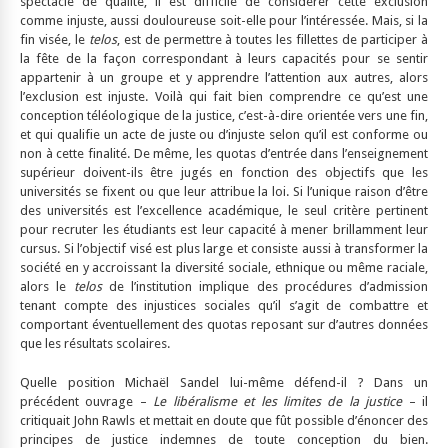
spectacle de qualité, il est difficile de considérer cette exclusion
comme injuste, aussi douloureuse soit-elle pour l’intéressée. Mais, si la
fin visée, le
telos
, est de permettre à toutes les fillettes de participer à
la fête de la façon correspondant à leurs capacités pour se sentir
appartenir à un groupe et y apprendre l’attention aux autres, alors
l’exclusion est injuste. Voilà qui fait bien comprendre ce qu’est une
conception téléologique de la justice, c’est-à-dire orientée vers une fin,
et qui qualifie un acte de juste ou d’injuste selon qu’il est conforme ou
non à cette finalité. De même, les quotas d’entrée dans l’enseignement
supérieur doivent-ils être jugés en fonction des objectifs que les
universités se fixent ou que leur attribue la loi. Si l’unique raison d’être
des universités est l’excellence académique, le seul critère pertinent
pour recruter les étudiants est leur capacité à mener brillamment leur
cursus. Si l’objectif visé est plus large et consiste aussi à transformer la
société en y accroissant la diversité sociale, ethnique ou même raciale,
alors le
telos
de l’institution implique des procédures d’admission
tenant compte des injustices sociales qu’il s’agit de combattre et
comportant éventuellement des quotas reposant sur d’autres données
que les résultats scolaires.
Quelle position Michaël Sandel lui-même défend-il ? Dans un
précédent ouvrage –
Le libéralisme et les limites de la justice
– il
critiquait John Rawls et mettait en doute que fût possible d’énoncer des
principes de justice indemnes de toute conception du bien.