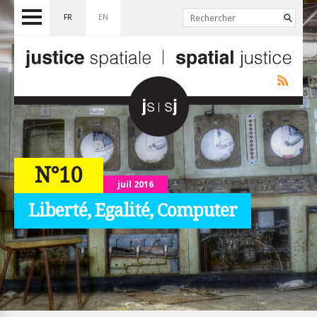
FR
EN
N°10
juil 2016
Liberté, Egalité, Computer