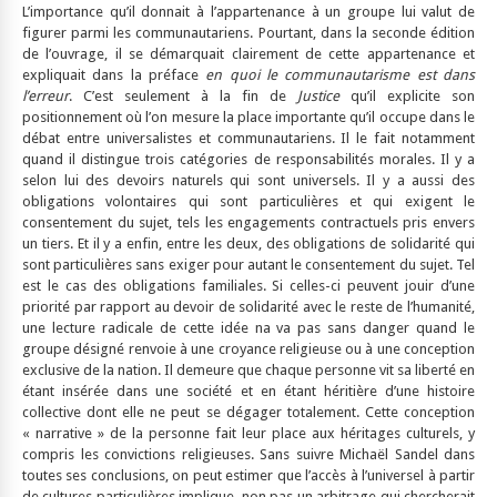
L’importance qu’il donnait à l’appartenance à un groupe lui valut de
figurer parmi les communautariens. Pourtant, dans la seconde édition
de l’ouvrage, il se démarquait clairement de cette appartenance et
expliquait dans la préface
en quoi le communautarisme est dans
l’erreur
. C’est seulement à la fin de
Justice
qu’il explicite son
positionnement où l’on mesure la place importante qu’il occupe dans le
débat entre universalistes et communautariens. Il le fait notamment
quand il distingue trois catégories de responsabilités morales. Il y a
selon lui des devoirs naturels qui sont universels. Il y a aussi des
obligations volontaires qui sont particulières et qui exigent le
consentement du sujet, tels les engagements contractuels pris envers
un tiers. Et il y a enfin, entre les deux, des obligations de solidarité qui
sont particulières sans exiger pour autant le consentement du sujet. Tel
est le cas des obligations familiales. Si celles-ci peuvent jouir d’une
priorité par rapport au devoir de solidarité avec le reste de l’humanité,
une lecture radicale de cette idée na va pas sans danger quand le
groupe désigné renvoie à une croyance religieuse ou à une conception
exclusive de la nation. Il demeure que chaque personne vit sa liberté en
étant insérée dans une société et en étant héritière d’une histoire
collective dont elle ne peut se dégager totalement. Cette conception
« narrative » de la personne fait leur place aux héritages culturels, y
compris les convictions religieuses. Sans suivre Michaël Sandel dans
toutes ses conclusions, on peut estimer que l’accès à l’universel à partir
de cultures particulières implique, non pas un arbitrage qui chercherait