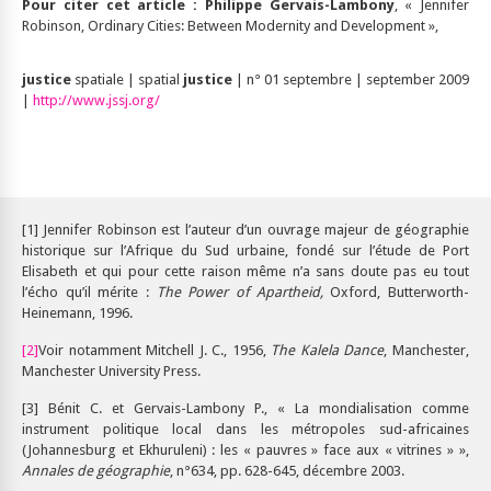
Pour citer cet article :
Philippe
Gervais
-
Lambony
, « Jennifer
Robinson, Ordinary Cities: Between Modernity and Development »,
justice
spatiale | spatial
justice
| n° 01 septembre | september 2009
|
http://www.jssj.org/
[1] Jennifer Robinson est l’auteur d’un ouvrage majeur de géographie
historique sur l’Afrique du Sud urbaine, fondé sur l’étude de Port
Elisabeth et qui pour cette raison même n’a sans doute pas eu tout
l’écho qu’il mérite :
The Power of Apartheid,
Oxford, Butterworth-
Heinemann, 1996.
[2]
Voir notamment Mitchell J. C., 1956,
The Kalela Dance
, Manchester,
Manchester University Press.
[3] Bénit C. et Gervais-Lambony P., « La mondialisation comme
instrument politique local dans les métropoles sud-africaines
(Johannesburg et Ekhuruleni) : les « pauvres » face aux « vitrines » »,
Annales de géographie
, n°634, pp. 628-645, décembre 2003.