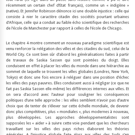
récemment un certain chef d’Etat français), comme un « indigène »
(native). Et Jennifer Robinson dénonce ici une double injustice : celle qui
consiste à nier le caractère citadin des sociétés pourtant urbaines
d’Afrique, celle qui a conduit au faible écho scientifique des recherches
de l’école de Manchester par rapport à celles de l’école de Chicago.
Le chapitre 4 montre comment un nouveau paradigme scientifique est
venu renforcer la relégation des villes et des citadins du sud, celui de la
World City. Ce sont bien sûr d’abord les généralisations faites à partir
de travaux de Saskia Sassen qui sont pointées du doigt. Elles
conduisent en effet à placer les villes du monde dans une hiérarchie au
sommet de laquelle se trouvent les villes globales (Londres, New York,
Tokyo) et donc une fois encore à reléguer dans une position d’échec
les villes des pays pauvres. Elles conduisent aussi à négliger (ce que ne
fait pas Saskia Sassen elle-même) les différences internes aux villes. Et
on sera d’accord avec l’auteur pour souligner les conséquences
politiques d’une telle approche : les villes semblent n’avoir pas d’autre
choix que de tenter de s’élever sur cette échelle mondiale, de devenir
donc plus compétitives, plus « mondiales », plus modernes à nouveau,
plus développées. Les approches développementalistes sont
supposées les « aider » à suivre cette voie pendant que les chercheurs
travaillant sur les villes des pays riches élaborent les théories
générales. A l’injustice globale faite alors aux villes des Suds s’en