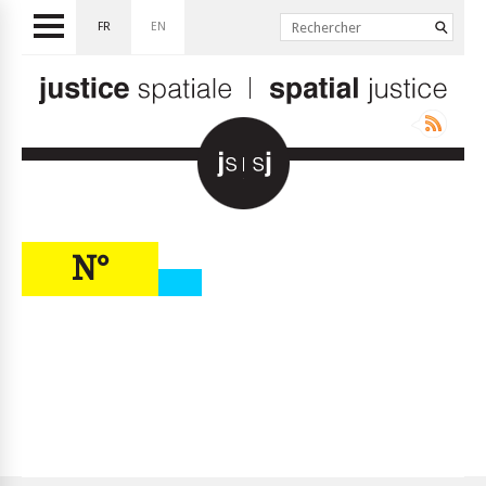
FR
EN
N°