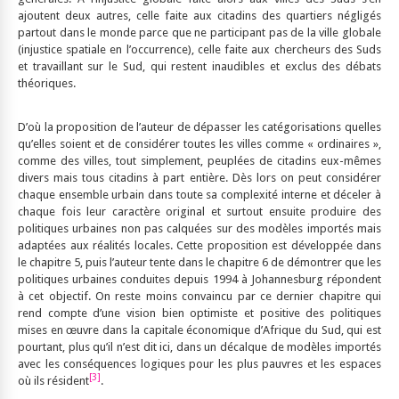
ajoutent deux autres, celle faite aux citadins des quartiers négligés
partout dans le monde parce que ne participant pas de la ville globale
(injustice spatiale en l’occurrence), celle faite aux chercheurs des Suds
et travaillant sur le Sud, qui restent inaudibles et exclus des débats
théoriques.
D’où la proposition de l’auteur de dépasser les catégorisations quelles
qu’elles soient et de considérer toutes les villes comme « ordinaires »,
comme des villes, tout simplement, peuplées de citadins eux-mêmes
divers mais tous citadins à part entière. Dès lors on peut considérer
chaque ensemble urbain dans toute sa complexité interne et déceler à
chaque fois leur caractère original et surtout ensuite produire des
politiques urbaines non pas calquées sur des modèles importés mais
adaptées aux réalités locales. Cette proposition est développée dans
le chapitre 5, puis l’auteur tente dans le chapitre 6 de démontrer que les
politiques urbaines conduites depuis 1994 à Johannesburg répondent
à cet objectif. On reste moins convaincu par ce dernier chapitre qui
rend compte d’une vision bien optimiste et positive des politiques
mises en œuvre dans la capitale économique d’Afrique du Sud, qui est
pourtant, plus qu’il n’est dit ici, dans un décalque de modèles importés
avec les conséquences logiques pour les plus pauvres et les espaces
[3]
où ils résident
.