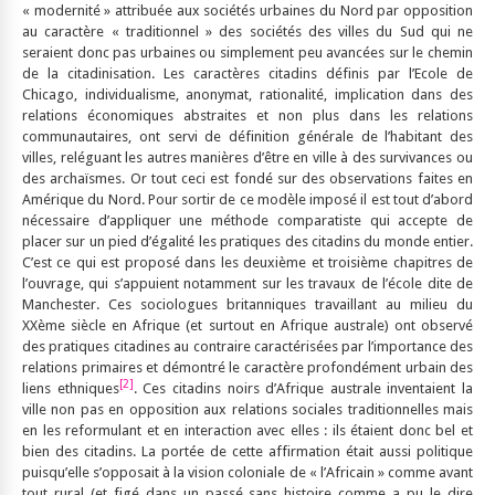
« modernité » attribuée aux sociétés urbaines du Nord par opposition
au caractère « traditionnel » des sociétés des villes du Sud qui ne
seraient donc pas urbaines ou simplement peu avancées sur le chemin
de la citadinisation. Les caractères citadins définis par l’Ecole de
Chicago, individualisme, anonymat, rationalité, implication dans des
relations économiques abstraites et non plus dans les relations
communautaires, ont servi de définition générale de l’habitant des
villes, reléguant les autres manières d’être en ville à des survivances ou
des archaïsmes. Or tout ceci est fondé sur des observations faites en
Amérique du Nord. Pour sortir de ce modèle imposé il est tout d’abord
nécessaire d’appliquer une méthode comparatiste qui accepte de
placer sur un pied d’égalité les pratiques des citadins du monde entier.
C’est ce qui est proposé dans les deuxième et troisième chapitres de
l’ouvrage, qui s’appuient notamment sur les travaux de l’école dite de
Manchester. Ces sociologues britanniques travaillant au milieu du
XXème siècle en Afrique (et surtout en Afrique australe) ont observé
des pratiques citadines au contraire caractérisées par l’importance des
relations primaires et démontré le caractère profondément urbain des
[2]
liens ethniques
. Ces citadins noirs d’Afrique australe inventaient la
ville non pas en opposition aux relations sociales traditionnelles mais
en les reformulant et en interaction avec elles : ils étaient donc bel et
bien des citadins. La portée de cette affirmation était aussi politique
puisqu’elle s’opposait à la vision coloniale de « l’Africain » comme avant
tout rural (et figé dans un passé sans histoire comme a pu le dire