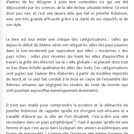
d’autres de les désigner à juste titre contestées ici) qui ont été
dépossédés par les sciences de la ville de leur urbanité même. Ce n’est
donc pas rien, et c’est une œuvre utile que fait ici Jennifer Robinson,
avec une très grande efficacité grâce à la clarté de ses objectifs et de
son style.
Le livre est tout entier une critique des catégorisations : celles qui
depuis le début du XXème siècle ont relégué les villes des pays pauvres
dans la non-modernité par opposition aux villes « modernes » des
pays riches ; celles plus récentes qui lisent les villes d’aujourd’hui à
travers la grille des théories sur la « ville globale » et placent donc tout
en bas d’une échelle qualitative les villes des Suds. Ces catégorisations
sont jugées par l’auteur être élaborées à partir de modèles importés
du Nord, et ce seul fait conduit à la mise en cause de l’ensemble des
théories urbaines qui négligent les citadins du reste du monde (qui
sont pourtant aujourd’hui numériquement dominants).
Il n’est pas inutile pour comprendre la position et la démarche de
Jennifer Robinson de rappeler qu’elle est d’origine sud-africaine et a
travaillé d’abord sur la ville de Port Elisabeth, c’est-à-dire une ville
[1]
secondaire dans un pays périphérique
. Faut-il ajouter qu’elle est une
femme et que c’est aussi dans la plupart des univers académiques une
forme de marginalité ? Comme elle l’explique elle-même, l’origine de