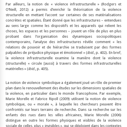
Par ailleurs, la notion de « violence infrastructurelle » (Rodgers et
O’Neill, 2012) a permis d’enrichir la théorisation de la violence
structurelle en mettant l’accent sur certaines de ses matérialisations
concrètes et spatiales. Étant donné que les infrastructures – entendues
au sens large comme les dispositifs et les appareils qui relient les
choses, les espaces et les personnes – jouent un rôle de plus en plus
probant dans l’organisation des dynamiques sociopolitiques
contemporains, l’analyse des infrastructures révèle comment « les
relations de pouvoir et de hiérarchie se traduisent par des formes
palpables de préjudice physique et émotionnel » (
ibid.
, p. 402). En bref,
la violence infrastructurelle examine la manière dont la violence
(structurelle) « circule [aussi] à travers des formes infrastructurelles
matérielles » (
ibid.
, p. 405).
La notion de violence symbolique a également joué un rôle de premier
plan dans le renouvellement des études sur les dimensions spatiales de
la violence, en particulier dans le monde francophone. Par exemple,
Marie Morelle et Fabrice Ripoll (2009) utilisent la notion de violence
symbolique, ou « morale », à laquelle les chercheurs peuvent être
confrontés sur leurs terrains de recherche. Dans sa recherche sur les
enfants des rues dans les villes africaines, Marie Morelle (2006)
distingue en outre les formes physiques et visibles de la violence
sociale de celles, plus « invisibles », qui se déploient dans les contextes