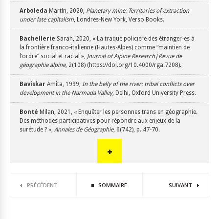
Arboleda
Martín, 2020,
Planetary mine: Territories of extraction
under late capitalism
, Londres-New York, Verso Books.
Bachellerie
Sarah, 2020, « La traque policière des étranger-es à
la frontière franco-italienne (Hautes-Alpes) comme “maintien de
l’ordre” social et racial »,
Journal of Alpine Research|Revue de
géographie alpine
, 2(108) (https://doi.org/10.4000/rga.7208).
Baviskar
Amita, 1999,
In the belly of the river: tribal conflicts over
development in the Narmada Valley
, Delhi, Oxford University Press.
Bonté
Milan, 2021, « Enquêter les personnes trans en géographie.
Des méthodes participatives pour répondre aux enjeux de la
surétude ? »,
Annales de Géographie
, 6(742), p. 47-70.
PRÉCÉDENT
SOMMAIRE
SUIVANT