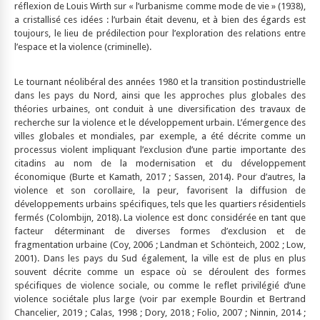
réflexion de Louis Wirth sur « l’urbanisme comme mode de vie » (1938),
a cristallisé ces idées : l’urbain était devenu, et à bien des égards est
toujours, le lieu de prédilection pour l’exploration des relations entre
l’espace et la violence (criminelle).
Le tournant néolibéral des années 1980 et la transition postindustrielle
dans les pays du Nord, ainsi que les approches plus globales des
théories urbaines, ont conduit à une diversification des travaux de
recherche sur la violence et le développement urbain. L’émergence des
villes globales et mondiales, par exemple, a été décrite comme un
processus violent impliquant l’exclusion d’une partie importante des
citadins au nom de la modernisation et du développement
économique (Burte et Kamath, 2017 ; Sassen, 2014). Pour d’autres, la
violence et son corollaire, la peur, favorisent la diffusion de
développements urbains spécifiques, tels que les quartiers résidentiels
fermés (Colombijn, 2018). La violence est donc considérée en tant que
facteur déterminant de diverses formes d’exclusion et de
fragmentation urbaine (Coy, 2006 ; Landman et Schönteich, 2002 ; Low,
2001). Dans les pays du Sud également, la ville est de plus en plus
souvent décrite comme un espace où se déroulent des formes
spécifiques de violence sociale, ou comme le reflet privilégié d’une
violence sociétale plus large (voir par exemple Bourdin et Bertrand
Chancelier, 2019 ; Calas, 1998 ; Dory, 2018 ; Folio, 2007 ; Ninnin, 2014 ;