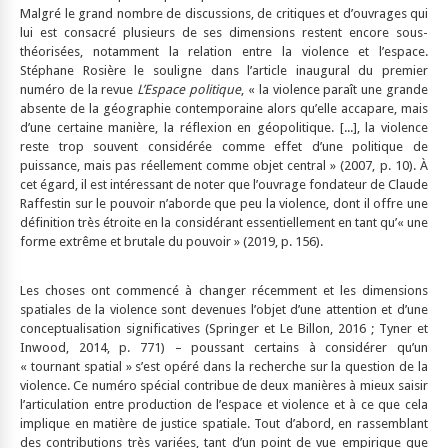
Malgré le grand nombre de discussions, de critiques et d’ouvrages qui
lui est consacré plusieurs de ses dimensions restent encore sous-
théorisées, notamment la relation entre la violence et l’espace.
Stéphane Rosière le souligne dans l’article inaugural du premier
numéro de la revue
L’Espace politique
, « la violence paraît une grande
absente de la géographie contemporaine alors qu’elle accapare, mais
d’une certaine manière, la réflexion en géopolitique. [...], la violence
reste trop souvent considérée comme effet d’une politique de
puissance, mais pas réellement comme objet central » (2007, p. 10). À
cet égard, il est intéressant de noter que l’ouvrage fondateur de Claude
Raffestin sur le pouvoir n’aborde que peu la violence, dont il offre une
définition très étroite en la considérant essentiellement en tant qu’« une
forme extrême et brutale du pouvoir » (2019, p. 156).
Les choses ont commencé à changer récemment et les dimensions
spatiales de la violence sont devenues l’objet d’une attention et d’une
conceptualisation significatives (Springer et Le Billon, 2016 ; Tyner et
Inwood, 2014, p. 771) – poussant certains à considérer qu’un
« tournant spatial » s’est opéré dans la recherche sur la question de la
violence. Ce numéro spécial contribue de deux manières à mieux saisir
l’articulation entre production de l’espace et violence et à ce que cela
implique en matière de justice spatiale. Tout d’abord, en rassemblant
des contributions très variées, tant d’un point de vue empirique que