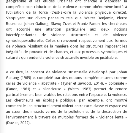
géographie et les études urbaines ont cherché à dépasser la
compréhension réductrice de la violence comme phénomène limité à
l’utilisation de la force (c’est-à-dire la violence physique directe).
S’appuyant sur divers penseurs tels que Walter Benjamin, Pierre
Bourdieu, Johan Galtung, Slavoj Zizek et Frantz Fanon, les chercheurs
ont accordé une attention particulière aux deux notions
interdépendantes de violence structurelle et de violence
symbolique/culturelle. Celles-ci renvoient respectivement aux formes
de violence résultant de la manière dont les structures imposent les
inégalités de pouvoir et de chances, et aux processus symboliques et
culturels qui rendent la violence structurelle invisible ou justifiable.
À ce titre, le concept de violence structurelle développé par Johan
Galtung (1969) et complété par des notions complémentaires comme
celles de violence « abstraite » (Tyner et Inwood, 2014), « coloniale »
(Fanon, 1961) et « silencieuse » (Watts, 1983) permet de rendre
particulièrement bien visibles les relations entre l’espace et la violence.
Les chercheurs en écologie politique, par exemple, ont montré
comment le lien structurellement violent entre race, classe et espace est
au cœur des impacts variés de la pollution et de la destruction de
l’environnement à travers de multiples formes de « violence lente »
(Davies, 2022).