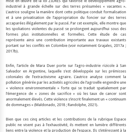
mise en œuvre de la loi ZIDRES qui favorise le développement agro-
industriel à grande échelle sur des terres présumées « vacantes ».
L’autrice souligne la manière dont cette politique conduit formalisation
et à une privatisation de l’appropriation du foncier sur des terres
accaparées illégalement par le passé. Par cet exemple, elle montre que
les spoliations violentes du passé se prolongent aujourd’hui sous des
formes plus institutionnelles et formelles. Cette étude de cas
représente ainsi une contribution importante aux travaux existants
portant sur les conflits en Colombie (voir notamment Grajales, 2017a ;
2017b).
Enfin, l’article de Mara Duer porte sur l’agro-industrie rizicole à San
Salvador en Argentine, laquelle s’est développée sur les prémisses
coloniales de l’extractivisme agraire. L’autrice analyse comment la
pollution générée par les activités agricoles de l’agroville engendre une
« violence environnementale » forte qui se traduit spatialement par
l’émergence de « zones de sacrifice » où les taux de cancer sont
anormalement élevés. Cette violence s’inscrit finalement un « continuum
de dommages » (Maldonado, 2018 ; Randolphe, 2021).
Bien que ces cinq articles et les contributions de la rubrique Espace
public ne visent pas à l’exhaustivité, ils mettent en lumière différents
liens entre la violence et la production de l’espace. Ils s’intéressent à la