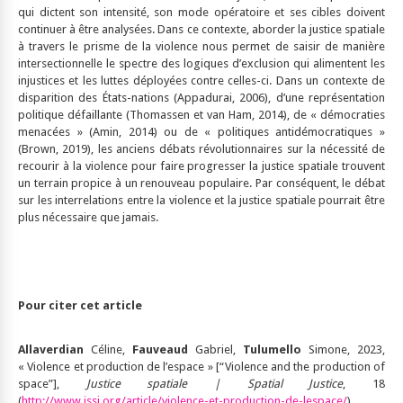
qui dictent son intensité, son mode opératoire et ses cibles doivent
continuer à être analysées. Dans ce contexte, aborder la justice spatiale
à travers le prisme de la violence nous permet de saisir de manière
intersectionnelle le spectre des logiques d’exclusion qui alimentent les
injustices et les luttes déployées contre celles-ci. Dans un contexte de
disparition des États-nations (Appadurai, 2006), d’une représentation
politique défaillante (Thomassen et van Ham, 2014), de « démocraties
menacées » (Amin, 2014) ou de « politiques antidémocratiques »
(Brown, 2019), les anciens débats révolutionnaires sur la nécessité de
recourir à la violence pour faire progresser la justice spatiale trouvent
un terrain propice à un renouveau populaire. Par conséquent, le débat
sur les interrelations entre la violence et la justice spatiale pourrait être
plus nécessaire que jamais.
Pour citer cet article
Allaverdian
Céline,
Fauveaud
Gabriel,
Tulumello
Simone, 2023,
« Violence et production de l’espace » [“Violence and the production of
space”],
Justice spatiale
| Spatial Justice
, 18
(
http://www.jssj.org/article/violence-et-production-de-lespace/
).