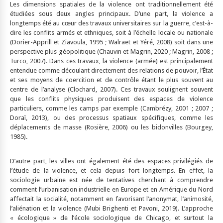
Les dimensions spatiales de la violence ont traditionnellement été
étudiées sous deux angles principaux. D’une part, la violence a
longtemps été au cœur des travaux universitaires sur la guerre, c’est-à-
dire les conflits armés et ethniques, soit à l’échelle locale ou nationale
(Dorier-Apprill et Ziavoula, 1995 ; Walraet et Yéré, 2008) soit dans une
perspective plus géopolitique (Chauvin et Magrin, 2020 ; Magrin, 2008 ;
Turco, 2007). Dans ces travaux, la violence (armée) est principalement
entendue comme découlant directement des relations de pouvoir, l’État
et ses moyens de coercition et de contrôle étant le plus souvent au
centre de l’analyse (Clochard, 2007). Ces travaux soulignent souvent
que les conflits physiques produisent des espaces de violence
particuliers, comme les camps par exemple (Cambrézy, 2001 ; 2007 ;
Doraï, 2013), ou des processus spatiaux spécifiques, comme les
déplacements de masse (Rosière, 2006) ou les bidonvilles (Bourgey,
1985).
D’autre part, les villes ont également été des espaces privilégiés de
l’étude de la violence, et cela depuis fort longtemps. En effet, la
sociologie urbaine est née de tentatives cherchant à comprendre
comment l’urbanisation industrielle en Europe et en Amérique du Nord
affectait la socialité, notamment en favorisant l’anonymat, l’animosité,
l’aliénation et la violence (Mubi Brighenti et Pavoni, 2019). L’approche
« écologique » de l’école sociologique de Chicago, et surtout la