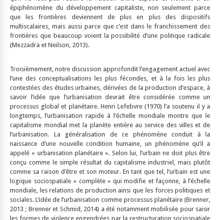
épiphénomène du développement capitaliste, non seulement parce
que les frontières deviennent de plus en plus des dispositifs
multiscalaires, mais aussi parce que c’est dans le franchissement des
frontières que beaucoup voient la possibilité d’une politique radicale
(Mezzadra et Neilson, 2013).
Troisièmement, notre discussion approfondit l’engagement actuel avec
l’une des conceptualisations les plus fécondes, et à la fois les plus
contestées des études urbaines, dérivées de la production d’espace, à
savoir l’idée que l’urbanisation devrait être considérée comme un
processus global et planétaire. Henri Lefebvre (1970) l’a soutenu il y a
longtemps, l’urbanisation rapide à l’échelle mondiale montre que le
capitalisme mondial met la planète entière au service des villes et de
l’urbanisation. La généralisation de ce phénomène conduit à la
naissance d’une nouvelle condition humaine, un phénomène qu’il a
appelé « urbanisation planétaire ». Selon lui, l’urbain ne doit plus être
conçu comme le simple résultat du capitalisme industriel, mais plutôt
comme sa raison d’être et son moteur. En tant que tel, l’urbain est une
logique sociospatiale « complète » qui modifie et façonne, à l’échelle
mondiale, les relations de production ainsi que les forces politiques et
sociales. L’idée de l’urbanisation comme processus planétaire (Brenner,
2013 ; Brenner et Schmid, 2014) a été notamment mobilisée pour saisir
les formes de violence engendrées par la restructuration sociospatiale