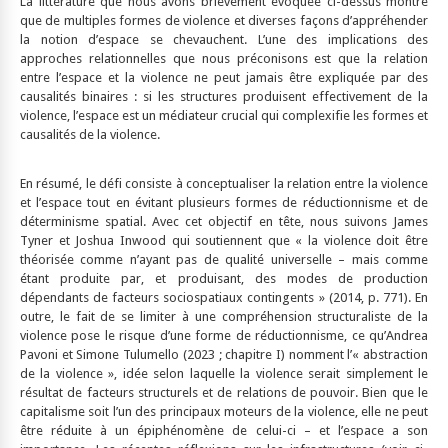
La littérature que nous avons brièvement évoquée ci-dessus montre
que de multiples formes de violence et diverses façons d’appréhender
la notion d’espace se chevauchent. L’une des implications des
approches relationnelles que nous préconisons est que la relation
entre l’espace et la violence ne peut jamais être expliquée par des
causalités binaires : si les structures produisent effectivement de la
violence, l’espace est un médiateur crucial qui complexifie les formes et
causalités de la violence.
En résumé, le défi consiste à conceptualiser la relation entre la violence
et l’espace tout en évitant plusieurs formes de réductionnisme et de
déterminisme spatial. Avec cet objectif en tête, nous suivons James
Tyner et Joshua Inwood qui soutiennent que « la violence doit être
théorisée comme n’ayant pas de qualité universelle – mais comme
étant produite par, et produisant, des modes de production
dépendants de facteurs sociospatiaux contingents » (2014, p. 771). En
outre, le fait de se limiter à une compréhension structuraliste de la
violence pose le risque d’une forme de réductionnisme, ce qu’Andrea
Pavoni et Simone Tulumello (2023 ; chapitre I) nomment l’« abstraction
de la violence », idée selon laquelle la violence serait simplement le
résultat de facteurs structurels et de relations de pouvoir. Bien que le
capitalisme soit l’un des principaux moteurs de la violence, elle ne peut
être réduite à un épiphénomène de celui-ci – et l’espace a son