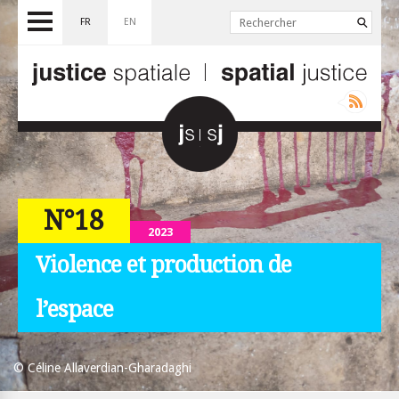
FR
EN
N°18
2023
Violence et production de
l’espace
© Céline Allaverdian-Gharadaghi