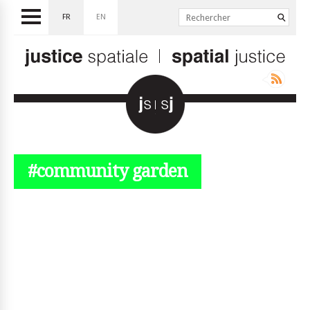
FR
EN
#community garden
© simplyjs