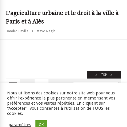
L’agriculture urbaine et le droit à la ville à
Paris et à Alès
Damien Deville | Gustavo Nagib
TOP
FR
EN
Nous utilisons des cookies sur notre site web pour vous
offrir l'expérience la plus pertinente en mémorisant vos
préférences et vos visites répétées. En cliquant sur
"Accepter", vous consentez à l'utilisation de TOUS les
Crédits
RSS
Plan du site
cookies.
ISSN : 2105-0392 l © 2009 JSSJ
paramètres
OK