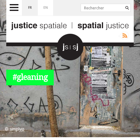
FR
EN
#gleaning
© simplyjs