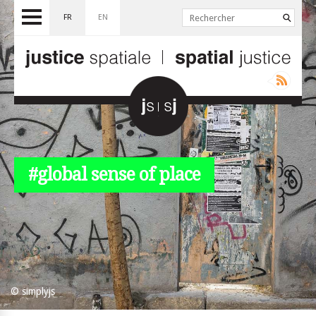
FR
EN
#global sense of place
© simplyjs