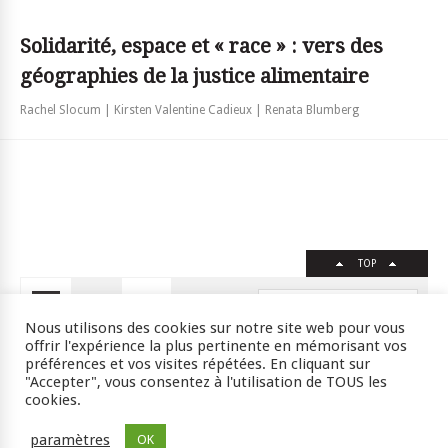
Solidarité, espace et « race » : vers des
géographies de la justice alimentaire
Rachel Slocum | Kirsten Valentine Cadieux | Renata Blumberg
TOP
FR
EN
Nous utilisons des cookies sur notre site web pour vous
offrir l'expérience la plus pertinente en mémorisant vos
préférences et vos visites répétées. En cliquant sur
"Accepter", vous consentez à l'utilisation de TOUS les
Crédits
RSS
Plan du site
cookies.
ISSN : 2105-0392 l © 2009 JSSJ
paramètres
OK