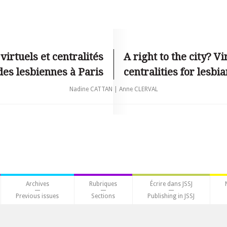
 virtuels et centralités
A right to the city? 
es lesbiennes à Paris
centralities for lesbia
Nadine CATTAN | Anne CLERVAL
Archives
Rubriques
Écrire dans JSSJ
Previous issues
Sections
Publishing in JSSJ