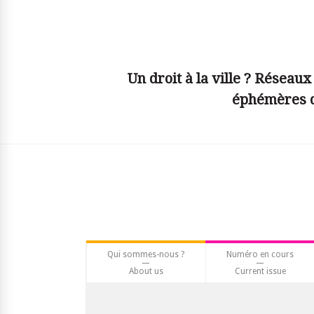
© simplyjs
Un droit à la ville ? Réseaux
éphémères d
Qui sommes-nous ?
Numéro en cours
About us
Current issue