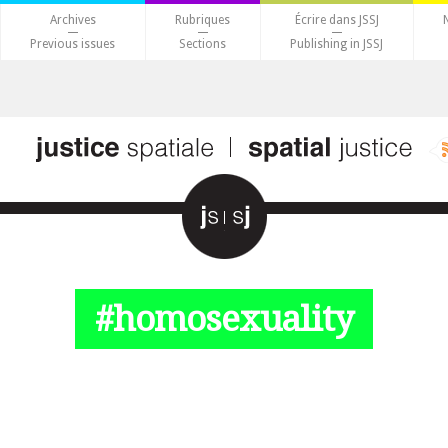
Archives
Rubriques
Écrire dans JSSJ
Previous issues
Sections
Publishing in JSSJ
#homosexuality