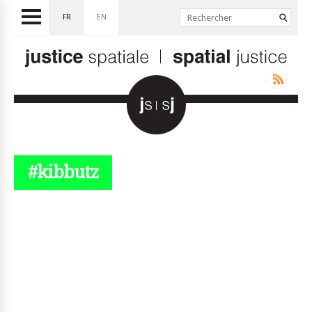
FR
EN
#kibbutz
© simplyjs