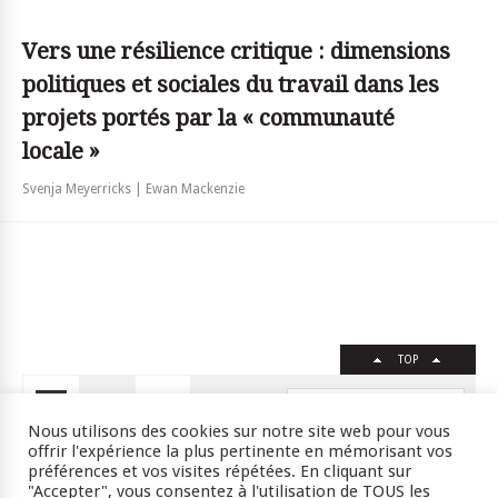
Vers une résilience critique : dimensions
politiques et sociales du travail dans les
projets portés par la « communauté
locale »
Svenja Meyerricks | Ewan Mackenzie
TOP
FR
EN
Nous utilisons des cookies sur notre site web pour vous
offrir l'expérience la plus pertinente en mémorisant vos
préférences et vos visites répétées. En cliquant sur
"Accepter", vous consentez à l'utilisation de TOUS les
Crédits
RSS
Plan du site