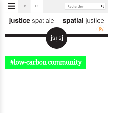
FR
EN
#low-carbon community
© simplyjs