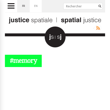
FR
EN
#memory
© simplyjs