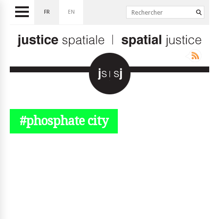
FR
EN
#phosphate city
© simplyjs