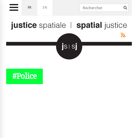
FR
EN
#Police
© simplyjs