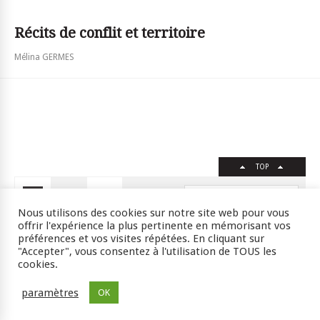
Récits de conflit et territoire
Mélina GERMES
TOP
FR
EN
Nous utilisons des cookies sur notre site web pour vous
offrir l'expérience la plus pertinente en mémorisant vos
préférences et vos visites répétées. En cliquant sur
"Accepter", vous consentez à l'utilisation de TOUS les
Crédits
RSS
Plan du site
cookies.
ISSN : 2105-0392 l © 2009 JSSJ
paramètres
OK