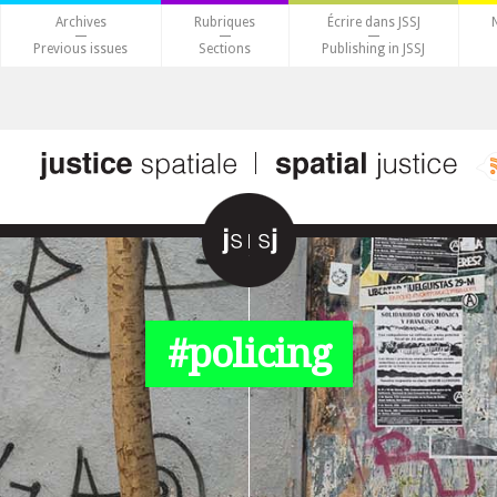
Archives
Rubriques
Écrire dans JSSJ
Previous issues
Sections
Publishing in JSSJ
#policing