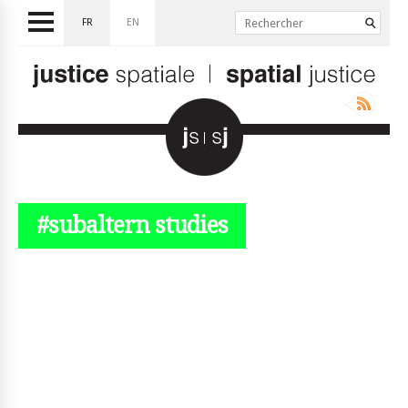
FR
EN
#subaltern studies
© simplyjs