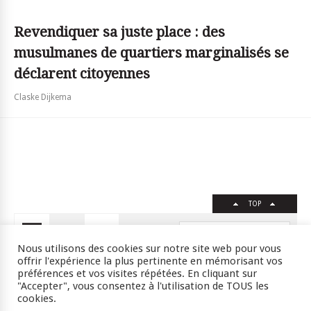
Revendiquer sa juste place : des
musulmanes de quartiers marginalisés se
déclarent citoyennes
Claske Dijkema
TOP
FR
EN
Nous utilisons des cookies sur notre site web pour vous
offrir l'expérience la plus pertinente en mémorisant vos
préférences et vos visites répétées. En cliquant sur
"Accepter", vous consentez à l'utilisation de TOUS les
Crédits
RSS
Plan du site
cookies.