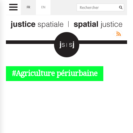
FR
EN
#Agriculture périurbaine
© simplyjs