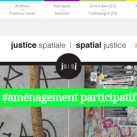
Archives
Rubriques
Écrire dans JSSJ
Previous issues
Sections
Publishing in JSSJ
#aménagement participatif