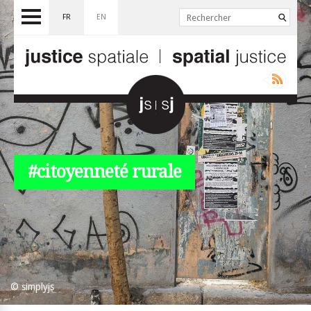
FR
EN
#citoyenneté rurale
© simplyjs