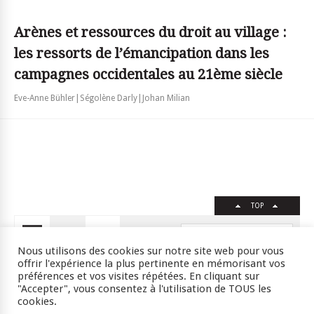
Arènes et ressources du droit au village :
les ressorts de l’émancipation dans les
campagnes occidentales au 21ème siècle
Eve-Anne Bühler|Ségolène Darly|Johan Milian
TOP
FR
EN
Nous utilisons des cookies sur notre site web pour vous
offrir l'expérience la plus pertinente en mémorisant vos
préférences et vos visites répétées. En cliquant sur
"Accepter", vous consentez à l'utilisation de TOUS les
Crédits
RSS
Plan du site
cookies.