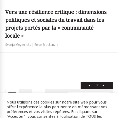
Vers une résilience critique : dimensions
politiques et sociales du travail dans les
projets portés par la « communauté
locale »
Svenja Meyerricks | Ewan Mackenzie
TOP
FR
EN
Nous utilisons des cookies sur notre site web pour vous
offrir l'expérience la plus pertinente en mémorisant vos
préférences et vos visites répétées. En cliquant sur
"Accepter", vous consentez à l'utilisation de TOUS les
Crédits
RSS
Plan du site