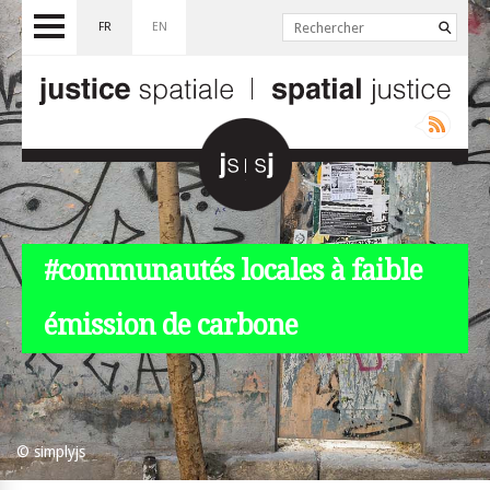
FR
EN
#communautés locales à faible
émission de carbone
© simplyjs