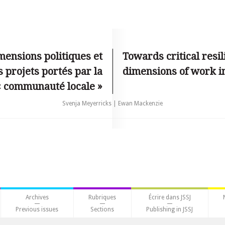
imensions politiques et
Towards critical resil
s projets portés par la
dimensions of work i
« communauté locale »
Svenja Meyerricks | Ewan Mackenzie
Archives
Rubriques
Écrire dans JSSJ
Previous issues
Sections
Publishing in JSSJ