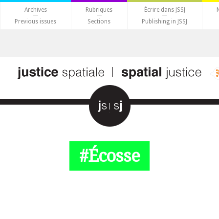
Archives
Rubriques
Écrire dans JSSJ
Previous issues
Sections
Publishing in JSSJ
#Écosse