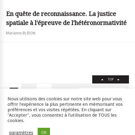
En quête de reconnaissance. La justice
spatiale à l'épreuve de l'hétéronormativité
Marianne BLIDON
TOP
FR
EN
Nous utilisons des cookies sur notre site web pour vous
offrir l'expérience la plus pertinente en mémorisant vos
préférences et vos visites répétées. En cliquant sur
"Accepter", vous consentez à l'utilisation de TOUS les
Crédits
RSS
Plan du site
cookies.
ISSN : 2105-0392 l © 2009 JSSJ
paramètres
OK