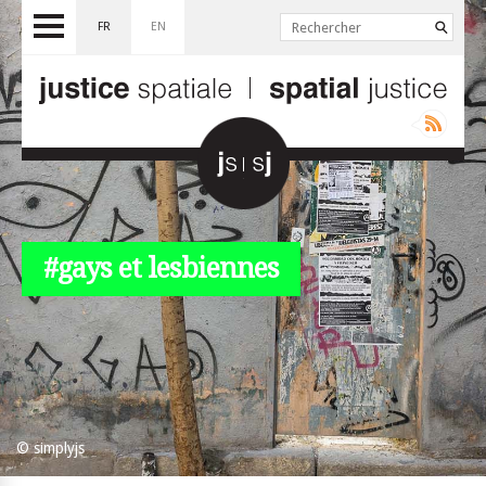
FR
EN
#gays et lesbiennes
© simplyjs