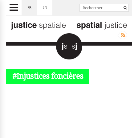
FR
EN
#Injustices foncières
© simplyjs