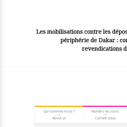
© simplyjs
Les mobilisations contre les dépo
périphérie de Dakar : con
revendications de
Qui sommes-nous ?
Numéro en cours
About us
Current issue