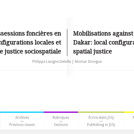
ssessions foncières en
Mobilisations against
figurations locales et
Dakar: local configur
 justice sociospatiale
spatial justice
Philippe Lavigne Delville | Momar Diongue
Archives
Rubriques
Écrire dans JSSJ
Previous issues
Sections
Publishing in JSSJ