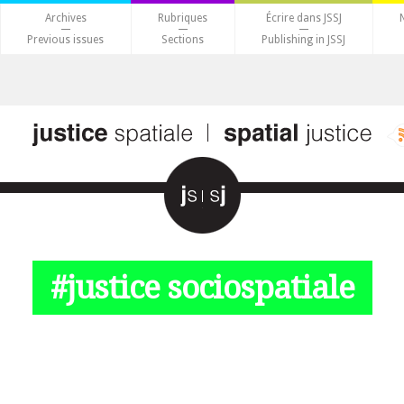
Archives
Rubriques
Écrire dans JSSJ
Previous issues
Sections
Publishing in JSSJ
#justice sociospatiale