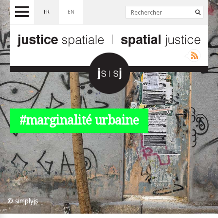
FR
EN
#marginalité urbaine
© simplyjs