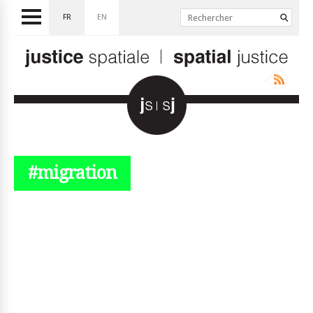
FR
EN
#migration
© simplyjs