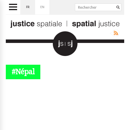
FR
EN
#Népal
© simplyjs