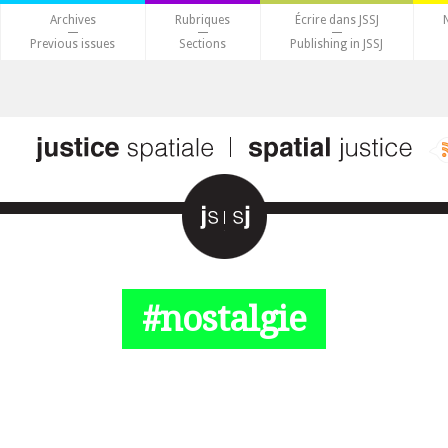
Archives
Rubriques
Écrire dans JSSJ
Previous issues
Sections
Publishing in JSSJ
#nostalgie