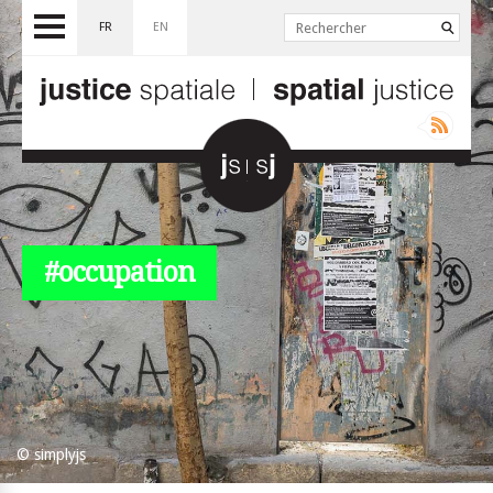
FR
EN
#occupation
© simplyjs