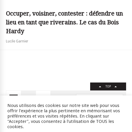
Occuper, voisiner, contester : défendre un
lieu en tant que riverains. Le cas du Bois
Hardy
Lucile Garnier
TOP
FR
EN
Nous utilisons des cookies sur notre site web pour vous
offrir l'expérience la plus pertinente en mémorisant vos
préférences et vos visites répétées. En cliquant sur
"Accepter", vous consentez à l'utilisation de TOUS les
Crédits
RSS
Plan du site
cookies.