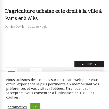
L’agriculture urbaine et le droit à la ville à
Paris et à Alès
Damien Deville | Gustavo Nagib
TOP
FR
EN
Nous utilisons des cookies sur notre site web pour vous
offrir l'expérience la plus pertinente en mémorisant vos
préférences et vos visites répétées. En cliquant sur
"Accepter", vous consentez à l'utilisation de TOUS les
Crédits
RSS
Plan du site
cookies.
ISSN : 2105-0392 l © 2009 JSSJ
paramètres
OK