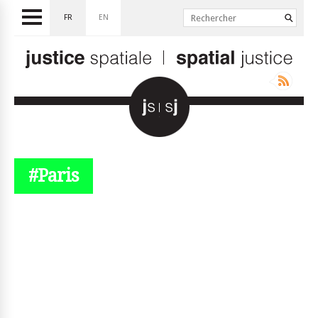
FR
EN
#Paris
© simplyjs