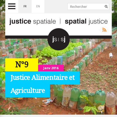
FR
EN
N°9
Janv 2016
Justice Alimentaire et
Agriculture