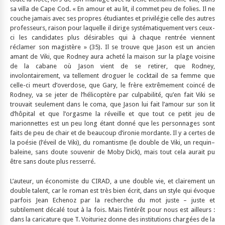
sa villa de Cape Cod. « En amour et au lit, il commet peu de folies. Il ne
couche jamais avec ses propres étudiantes et privilégie celle des autres
professeurs, raison pour laquelle il dirige systématiquement vers ceux-
ci les candidates plus désirables qui à chaque rentrée viennent
réclamer son magistère » (35). Il se trouve que Jason est un ancien
amant de Viki, que Rodney aura acheté la maison sur la plage voisine
de la cabane où Jason vient de se retirer, que Rodney,
involontairement, va tellement droguer le cocktail de sa femme que
celle-ci meurt d’overdose, que Gary, le frère extrêmement coincé de
Rodney, va se jeter de l’hélicoptère par culpabilité, qu’en fait Viki se
trouvait seulement dans le coma, que Jason lui fait l’amour sur son lit
d’hôpital et que l’orgasme la réveille et que tout ce petit jeu de
marionnettes est un peu long étant donné que les personnages sont
faits de peu de chair et de beaucoup d’ironie mordante. Il y a certes de
la poésie (l’éveil de Viki), du romantisme (le double de Viki, un requin–
baleine, sans doute souvenir de Moby Dick), mais tout cela aurait pu
être sans doute plus resserré.
L’auteur, un économiste du CIRAD, a une double vie, et clairement un
double talent, car le roman est très bien écrit, dans un style qui évoque
parfois Jean Echenoz par la recherche du mot juste – juste et
subtilement décalé tout à la fois. Mais l’intérêt pour nous est ailleurs :
dans la caricature que T. Voituriez donne des institutions chargées de la