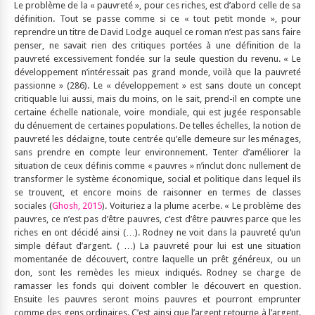
Le problème de la « pauvreté », pour ces riches, est d’abord celle de sa
définition. Tout se passe comme si ce « tout petit monde », pour
reprendre un titre de David Lodge auquel ce roman n’est pas sans faire
penser, ne savait rien des critiques portées à une définition de la
pauvreté excessivement fondée sur la seule question du revenu. « Le
développement n’intéressait pas grand monde, voilà que la pauvreté
passionne » (286). Le « développement » est sans doute un concept
critiquable lui aussi, mais du moins, on le sait, prend-il en compte une
certaine échelle nationale, voire mondiale, qui est jugée responsable
du dénuement de certaines populations. De telles échelles, la notion de
pauvreté les dédaigne, toute centrée qu’elle demeure sur les ménages,
sans prendre en compte leur environnement. Tenter d’améliorer la
situation de ceux définis comme « pauvres » n’inclut donc nullement de
transformer le système économique, social et politique dans lequel ils
se trouvent, et encore moins de raisonner en termes de classes
sociales (
Ghosh, 2015
). Voituriez a la plume acerbe. « Le problème des
pauvres, ce n’est pas d’être pauvres, c’est d’être pauvres parce que les
riches en ont décidé ainsi (…). Rodney ne voit dans la pauvreté qu’un
simple défaut d’argent. ( …) La pauvreté pour lui est une situation
momentanée de découvert, contre laquelle un prêt généreux, ou un
don, sont les remèdes les mieux indiqués. Rodney se charge de
ramasser les fonds qui doivent combler le découvert en question.
Ensuite les pauvres seront moins pauvres et pourront emprunter
comme des gens ordinaires. C’est ainsi que l’argent retourne à l’argent.