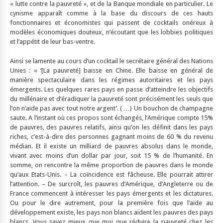
« lutte contre la pauvreté », et de la Banque mondiale en particulier. Le
cynisme apparaît comme à la base du discours de ces hauts
fonctionnaires et économistes qui passent de cocktails onéreux à
modèles économiques douteux, n’écoutant que les lobbies politiques
et l’appétit de leur bas-ventre.
Ainsi se lamente au cours d’un cocktail le secrétaire général des Nations
Unies : « ‘[La pauvreté] baisse en Chine. Elle baisse en général de
manière spectaculaire dans les régimes autoritaires et les pays
émergents. Les quelques rares pays en passe d’atteindre les objectifs
du millénaire et d’éradiquer la pauvreté sont précisément les seuls que
l’on n’aide pas avec tout notre argent’. ( …) Un bouchon de champagne
saute. A l’instant où ces propos sont échangés, l’Amérique compte 15%
de pauvres, des pauvres relatifs, ainsi qu’on les définit dans les pays
riches, c’est-à-dire des personnes gagnant moins de 60 % du revenu
médian. Et il existe un milliard de pauvres absolus dans le monde,
vivant avec moins d’un dollar par jour, soit 15 % de l’humanité. En
somme, on rencontre la même proportion de pauvres dans le monde
qu’aux Etats-Unis. – La coïncidence est fâcheuse. Elle pourrait attirer
l’attention. – De surcroît, les pauvres d’Amérique, d’Angleterre ou de
France commencent à intéresser les pays émergents et les dictatures.
Ou pour le dire autrement, pour la première fois que l’aide au
développement existe, les pays non blancs aident les pauvres des pays
blancs. Vous savez mieux que moi que réduire la pauvreté chez les