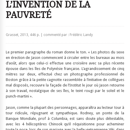
L’INVENTION DE LA
PAUVRETÉ
Grasset, 2013, 446 p. | commenté par : Frédéric Landy
Le premier paragraphe du roman donne le ton. « Les photos du sexe
en érection de Jason commencent à circuler entre les bureaux au mois
d’août, alors que celui-ci effectue une croisière avec sa plus récente
épouse dans les îles de Polynésie française. L’agrandissement de cinq
mètres sur deux, effectué chez un photographe professionnel de
Boston grâce à la petite cagnotte rassemblée à l’initiative de collègues
mal disposés, recouvre la façade de l’Institut le jour où Jason retourne
à son travail, nostalgique de ses îles, le teint rougi par le soleil et le
punch-martini ».
Jason, comme la plupart des personnages, apparaîtra au lecteur tour à
tour ridicule, répugnant et sympathique. Rodney, un ponte de la
Banque Mondiale, prof à Columbia, est sans doute plus détestable,
avec les 4 hélicoptères Chinook qu’il réquisitionne pour acheminer
toute la noce, lors de son mariage avec la belle vietnamienne Viki, dans