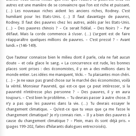
autres est une manière de se convaincre que l’on est riche et puissant.
(…) Les nouveaux riches aident les anciens riches, Rodney. C’est
humiliant pour les Etats-Unis. (…) Il faut davantage de pauvres,
Rodney. Il faut des pauvres chez les autres, aidés par les Etats-Unis.
(…) – Des pauvres chinois ? – Ce serait l’idéal. – Des Noirs ? – Par
défaut. Mais la corde commence à s’user. (…) L’urgent est de faire
réapparaître quelques millions de pauvres. – C’est pressé ? – Avant
lundi. » (146-149).
Que l’auteur connaisse bien le milieu dont il parle, cela ne fait aucun
doute – et cela glace le sang. « La concurrence est rude, les bonnes
places sont prises : des économistes, il y en a des millions dans le
monde entier. Les idées me manquent, Vicki. – Tu plaisantes mon chéri.
(…) – Je ne vaux pas grand chose sur le marché des économistes, voilà
la vérité. Monsieur Pauvreté, qui est-ce que ça peut intéresser, si la
pauvreté n’intéresse plus personne ? – Des pauvres, il y en aura
toujours. – C’est bien le problème. – Tu devrais passer à autre chose. Il
n’y a pas que les pauvres dans la vie. (…) Tu devrais essayer le
changement climatique. – Qu’est-ce que tu veux que ça me fasse le
changement climatique? Je n’y connais rien. – Il y a bien des pauvres à
cause du changement climatique ? – Plein, mais ils sont déjà pris. »
(pages 199-202, faites d’hilarants dialogues entrecroisés).