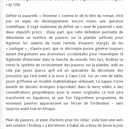
» (p.128).
Définir la pauvreté, « l’inventer » comme le dit le titre du roman, n’est
pas un enjeu de développement, encore moins une question
scientifique. Il s’agit seulement de définir un « seuil de pauvreté » avec
deux objectifs précis : d’une part, que cette définition permette de
déterminer un nombre de pauvres sur la planète suffisant pour
légitimer les salaires de toute l’armée d’experts chargés de les
« soulager » ; d’autre part, que ce décompte puisse générer toujours
autant d’arguments aux économies occidentales pour revendiquer la
légitimité d’intervenir dans la marche du monde. Dès lors, Rodney va
revoir le système de recensement des pauvres sur la planète, aidé en
cela par Jason (parce qu’il est un spécialiste du décompte des
poissons) qui s’est invité à la noce à Cape Cod. Sur un coin de table,
Jason griffonne un modèle mathématique séduisant. La nappe s’orne
bientôt de dessins érotiques (reproduits dans le livre) mêlés à des
considérations géopolitiques pour le moins originales. Le tout sera
transformé en équations, et une fois l’algorithme programmé, de
nouveaux pauvres apparaissent sur l’écran de l’ordinateur – sans
surprise avant tout en Afrique.
Plein de pauvres, et plein d’actions pour les cibler, voilà bien une
win-
win
solution ! Rodney « a été témoin à Dakar de scènes de liesse le jour