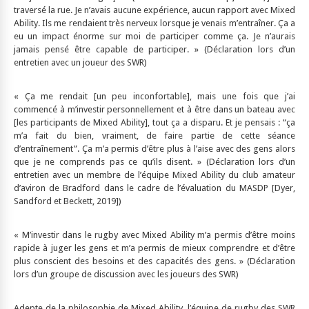
traversé la rue. Je n’avais aucune expérience, aucun rapport avec Mixed
Ability. Ils me rendaient très nerveux lorsque je venais m’entraîner. Ça a
eu un impact énorme sur moi de participer comme ça. Je n’aurais
jamais pensé être capable de participer. » (Déclaration lors d’un
entretien avec un joueur des SWR)
« Ça me rendait [un peu inconfortable], mais une fois que j’ai
commencé à m’investir personnellement et à être dans un bateau avec
[les participants de Mixed Ability], tout ça a disparu. Et je pensais : “ça
m’a fait du bien, vraiment, de faire partie de cette séance
d’entraînement”. Ça m’a permis d’être plus à l’aise avec des gens alors
que je ne comprends pas ce qu’ils disent. » (Déclaration lors d’un
entretien avec un membre de l’équipe Mixed Ability du club amateur
d’aviron de Bradford dans le cadre de l’évaluation du MASDP [Dyer,
Sandford et Beckett, 2019])
« M’investir dans le rugby avec Mixed Ability m’a permis d’être moins
rapide à juger les gens et m’a permis de mieux comprendre et d’être
plus conscient des besoins et des capacités des gens. » (Déclaration
lors d’un groupe de discussion avec les joueurs des SWR)
Adepte de la philosophie de Mixed Ability, l’équipe de rugby des SWR