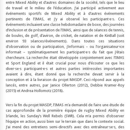
entre Mixed Ability et d’autres domaines de la société, tels que le lieu
de travail et le milieu de l’éducation. J’ai participé activement aux
événements sportifs de Mixed Ability et à d’autres événements
pertinents de l’IMAS, et j’y ai observé les participant·e·s. Ces
événements incluaient une classe hebdomadaire de boxe, des journées
d’inclusion et de présentation de l’IMAS, ainsi que de séances de tennis,
de boules, de golf, d’aviron, de cricket, de natation et de KinBall (soit
environ 93 séances/événements). Dans toutes ces situations
d’observation ou de participation, j’informais – ou l’organisateur·ice
informait – systématiquement les participant·e·s du fait que j’étais
chercheure. La recherche était développée conjointement avec l’IMAS
et Sport England et il était crucial pour nous d’écouter ce que les
diver·se·s participant·e·s et autres parties intéressées importantes
avaient à dire, étant donné que la recherche devait servir à la
conception et à la livraison du projet MASDP. Ceci répond aux appels
lancés, entre autres, par Janice Ollerton (2012), Debbie Kramer-Roy
(2015) et Andrea Hollomotz (2018).
Vers la fin du projet MASDP, l’IMAS m’a demandé de faire une étude de
cas approfondie de la première équipe de rugby Mixed Ability en
Irlande, les Sunday’s Well Rebels (SWR). Cela m’a permis d’observer
l’équipe en action, aussi bien sur le terrain que dans le contexte social.
J’ai mené des entretiens semi-directifs avec des entraîneur·se·s, des