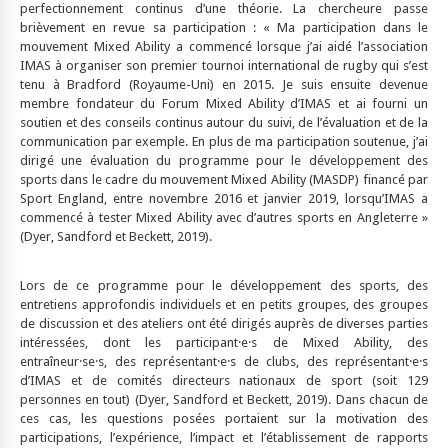
perfectionnement continus d’une théorie. La chercheure passe
brièvement en revue sa participation : « Ma participation dans le
mouvement Mixed Ability a commencé lorsque j’ai aidé l’association
IMAS à organiser son premier tournoi international de rugby qui s’est
tenu à Bradford (Royaume-Uni) en 2015. Je suis ensuite devenue
membre fondateur du Forum Mixed Ability d’IMAS et ai fourni un
soutien et des conseils continus autour du suivi, de l’évaluation et de la
communication par exemple. En plus de ma participation soutenue, j’ai
dirigé une évaluation du programme pour le développement des
sports dans le cadre du mouvement Mixed Ability (MASDP) financé par
Sport England, entre novembre 2016 et janvier 2019, lorsqu’IMAS a
commencé à tester Mixed Ability avec d’autres sports en Angleterre »
(Dyer, Sandford et Beckett, 2019).
Lors de ce programme pour le développement des sports, des
entretiens approfondis individuels et en petits groupes, des groupes
de discussion et des ateliers ont été dirigés auprès de diverses parties
intéressées, dont les participant·e·s de Mixed Ability, des
entraîneur·se·s, des représentant·e·s de clubs, des représentant·e·s
d’IMAS et de comités directeurs nationaux de sport (soit 129
personnes en tout) (Dyer, Sandford et Beckett, 2019). Dans chacun de
ces cas, les questions posées portaient sur la motivation des
participations, l’expérience, l’impact et l’établissement de rapports