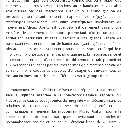
handicap, ainsi que leurs adversaires, comme des pairs plutôt que
comme « les autres ». Les perceptions sur le handicap peuvent ainsi
être brisées par des interactions avec un plus grand groupe de
personnes, permettant souvent d’exposer les préjugés ou les
stéréotypes inconscients. Une autre conséquence involontaire du
mouvement Mixed Ability est que cela est clairement devenu une
manière de commencer le sport, permettant d’offrir un espace
accueillant, sécurisant et sans jugement à une grande variété de
participant·e·s atteints, ou non, de handicaps, ayant déjà rencontré des
obstacles alors qu’iels voulaient pratiquer un sport et à qui leur
implication profite socialement et physiquement. La reconnaissance et
la célébration initiales d’une forme de différence sociale permettent
aux personnes touchées par d’autres formes de différence sociale de
se sentir moins exclues et capables d’envisager de s’investir tout en
mettant en question le déni des différences par le groupe dominant.
Le mouvement Mixed Ability représente une réponse transformatrice
face à l’injustice associée à la non-reconnaissance, réponse qui
« aborde les causes sous-jacentes de l’inégalité » en déconstruisant les
relations de reconnaissance au sein de clubs sportifs et des
communautés en général. Le mouvement Mixed Ability modifie le
sentiment de soi de chaque participant·e, perturbant les modèles de
reconnaissance sociale et de soi qui érodent l’idée de « l’autre ».