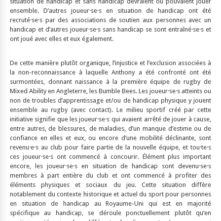
situation de handicap et sans handicap devraient ou pouvaient jouer
ensemble. D’autres joueur·se·s en situation de handicap ont été
recruté·se·s par des associations de soutien aux personnes avec un
handicap et d’autres joueur·se·s sans handicap se sont entraîné·se·s et
ont joué avec elles et eux également.
De cette manière plutôt organique, l’injustice et l’exclusion associées à
la non-reconnaissance à laquelle Anthony a été confronté ont été
surmontées, donnant naissance à la première équipe de rugby de
Mixed Ability en Angleterre, les Bumble Bees. Les joueur·se·s atteints ou
non de troubles d’apprentissage et/ou de handicap physique y jouent
ensemble au rugby (avec contact). Le milieu sportif créé par cette
initiative signifie que les joueur·se·s qui avaient arrêté de jouer à cause,
entre autres, de blessures, de maladies, d’un manque d’estime ou de
confiance en elles et eux, ou encore d’une mobilité déclinante, sont
revenu·e·s au club pour faire partie de la nouvelle équipe, et tou·te·s
ces joueur·se·s ont commencé à concourir. Élément plus important
encore, les joueur·se·s en situation de handicap sont devenu·se·s
membres à part entière du club et ont commencé à profiter des
éléments physiques et sociaux du jeu. Cette situation diffère
notablement du contexte historique et actuel du sport pour personnes
en situation de handicap au Royaume-Uni qui est en majorité
spécifique au handicap, se déroule ponctuellement plutôt qu’en