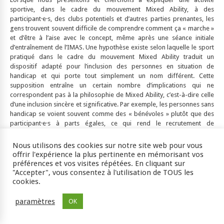
sportive, dans le cadre du mouvement Mixed Ability, à des
participant·e·s, des clubs potentiels et d’autres parties prenantes, les
gens trouvent souvent difficile de comprendre comment ça « marche »
et d’être à l’aise avec le concept, même après une séance initiale
d’entraînement de l’IMAS. Une hypothèse existe selon laquelle le sport
pratiqué dans le cadre du mouvement Mixed Ability traduit un
dispositif adapté pour l’inclusion des personnes en situation de
handicap et qui porte tout simplement un nom différent. Cette
supposition entraîne un certain nombre d’implications qui ne
correspondent pas à la philosophie de Mixed Ability, c’est-à-dire celle
d’une inclusion sincère et significative. Par exemple, les personnes sans
handicap se voient souvent comme des « bénévoles » plutôt que des
participant·e·s à parts égales, ce qui rend le recrutement de
contributeur·rice·s sans handicap plus difficile. Cela ressort dans le
langage utilisé, souvent basé sur « nous et elles·eux » plutôt que sur
Nous utilisons des cookies sur notre site web pour vous
« nous tous ensemble », ce qui correspond plus à la philosophie de
offrir l'expérience la plus pertinente en mémorisant vos
Mixed Ability et au concept de Nancy Fraser (1995) concernant la justice
préférences et vos visites répétées. En cliquant sur
associée à la reconnaissance comme une parité de participation pour
"Accepter", vous consentez à l'utilisation de TOUS les
tous.
cookies.
paramètres
OK
Une attitude basée sur « nous et elles·eux » est problématique par
rapport aux objectifs du mouvement Mixed Ability, car elle ne suggère
ni n’encourage l’inclusion, mais sous-entend plutôt une approche