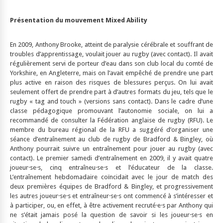
Présentation du mouvement Mixed Ability
En 2009, Anthony Brooke, atteint de paralysie cérébrale et souffrant de
troubles d’apprentissage, voulait jouer au rugby (avec contact). Il avait
régulièrement servi de porteur d’eau dans son club local du comté de
Yorkshire, en Angleterre, mais on l’avait empêché de prendre une part
plus active en raison des risques de blessures perçus. On lui avait
seulement offert de prendre part à d’autres formats du jeu, tels que le
rugby « tag and touch » (versions sans contact). Dans le cadre d’une
classe pédagogique promouvant l’autonomie sociale, on lui a
recommandé de consulter la Fédération anglaise de rugby (RFU). Le
membre du bureau régional de la RFU a suggéré d’organiser une
séance d’entraînement au club de rugby de Bradford & Bingley, où
Anthony pourrait suivre un entraînement pour jouer au rugby (avec
contact). Le premier samedi d’entraînement en 2009, il y avait quatre
joueur·se·s, cinq entraîneu·se·s et l’éducateur de la classe.
L’entraînement hebdomadaire coïncidait avec le jour de match des
deux premières équipes de Bradford & Bingley, et progressivement
les autres joueur·se·s et entraîneur·se·s ont commencé à s’intéresser et
à participer, ou, en effet, à être activement recruté·e·s par Anthony qui
ne s’était jamais posé la question de savoir si les joueur·se·s en