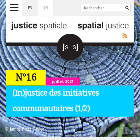
FR
EN
N°16
juillet 2021
(In)justice des initiatives
communautaires (1/2)
© James Piers Taylor