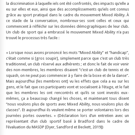
la discrimination à laquelle iels ont été confrontés, des impacts qu’elle a
eu sur elles et eux, ainsi que des accomplissements qu’iels ont connus
grâce au sport pratiqué dans le cadre du mouvement Mixed Ability. À
ce stade de la conversation, nombreux·ses sont celles et ceux qui
commencent à réfléchir sur les données démographiques de leur club.
Un club de sport qui a embrassé le mouvement Mixed Ability n’a pas
trouvé le processus très facile :
« Lorsque nous avons prononcé les mots “Mixed Ability” et “handicap”,
c’était comme si [gros soupir], simplement parce que c’est un club très
traditionnel, un club réservé aux adhérents ; et donc le fait de voir venir
des non-membres, les membres disaient “c’est un club de tennis et de
squash, on ne peut pas commencer à y faire de la boxe et de la danse”.
Mais aujourd’hui [les membres ont] vu les effets que cela a eu sur les
gens, et le fait que ces participants vont et socialisent à l’étage, et le fait
que les membres les ont rencontrés et qu’ils se sont investis eux-
mêmes, ça a beaucoup changé les choses, et maintenant tous disent
“nous voulons plus de sports avec Mixed Ability, nous voulons plus de
classes”. Et aujourd’hui ils veulent même se porter volontaires lors des
journées portes ouvertes. » (Déclaration lors d’un entretien avec un
représentant d’un club sportif basé à Bradford dans le cadre de
l’évaluation du MASDP [Dyer, Sandford et Beckett, 2019])