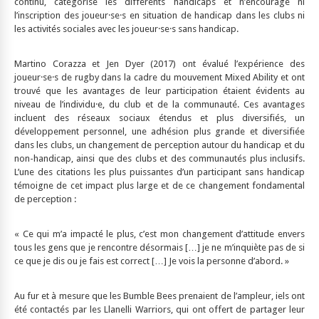
continu, catégorise les différents handicaps et n’encourage ni
l’inscription des joueur·se·s en situation de handicap dans les clubs ni
les activités sociales avec les joueur·se·s sans handicap.
Martino Corazza et Jen Dyer (2017) ont évalué l’expérience des
joueur·se·s de rugby dans la cadre du mouvement Mixed Ability et ont
trouvé que les avantages de leur participation étaient évidents au
niveau de l’individu·e, du club et de la communauté. Ces avantages
incluent des réseaux sociaux étendus et plus diversifiés, un
développement personnel, une adhésion plus grande et diversifiée
dans les clubs, un changement de perception autour du handicap et du
non-handicap, ainsi que des clubs et des communautés plus inclusifs.
L’une des citations les plus puissantes d’un participant sans handicap
témoigne de cet impact plus large et de ce changement fondamental
de perception :
« Ce qui m’a impacté le plus, c’est mon changement d’attitude envers
tous les gens que je rencontre désormais […] je ne m’inquiète pas de si
ce que je dis ou je fais est correct […] Je vois la personne d’abord. »
Au fur et à mesure que les Bumble Bees prenaient de l’ampleur, iels ont
été contactés par les Llanelli Warriors, qui ont offert de partager leur