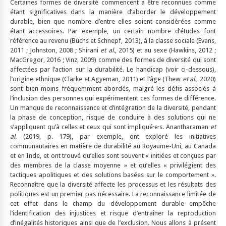
Certaines formes de diversité commencent à être reconnues comme
étant significatives dans la manière d’aborder le développement
durable, bien que nombre d’entre elles soient considérées comme
étant accessoires. Par exemple, un certain nombre d’études font
référence au revenu (Büchs et Schnepf, 2013), à la classe sociale (Evans,
2011 ; Johnston, 2008 ; Shirani
et al.
, 2015) et au sexe (Hawkins, 2012 ;
MacGregor, 2016 ; Vinz, 2009) comme des formes de diversité qui sont
affectées par l’action sur la durabilité. Le handicap (voir ci-dessous),
l’origine ethnique (Clarke et Agyeman, 2011) et l’âge (Thew
et al.
, 2020)
sont bien moins fréquemment abordés, malgré les défis associés à
l’inclusion des personnes qui expérimentent ces formes de différence.
Un manque de reconnaissance et d’intégration de la diversité, pendant
la phase de conception, risque de conduire à des solutions qui ne
s’appliquent qu’à celles et ceux qui sont impliqué·e·s. Anantharaman
et
al.
(2019, p. 179), par exemple, ont exploré les initiatives
communautaires en matière de durabilité au Royaume-Uni, au Canada
et en Inde, et ont trouvé qu’elles sont souvent « initiées et conçues par
des membres de la classe moyenne » et qu’elles « privilégient des
tactiques apolitiques et des solutions basées sur le comportement ».
Reconnaître que la diversité affecte les processus et les résultats des
politiques est un premier pas nécessaire. La reconnaissance limitée de
cet effet dans le champ du développement durable empêche
l’identification des injustices et risque d’entraîner la reproduction
d’inégalités historiques ainsi que de l’exclusion. Nous allons à présent