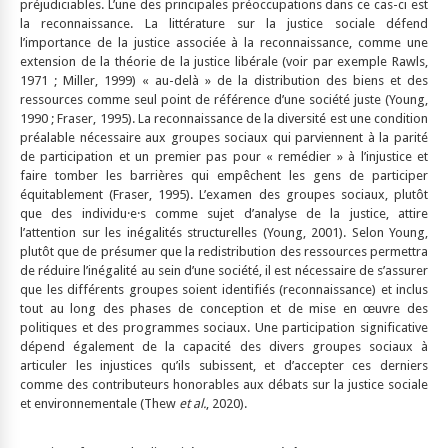
préjudiciables. L’une des principales préoccupations dans ce cas-ci est
la reconnaissance. La littérature sur la justice sociale défend
l’importance de la justice associée à la reconnaissance, comme une
extension de la théorie de la justice libérale (voir par exemple Rawls,
1971 ; Miller, 1999) « au-delà » de la distribution des biens et des
ressources comme seul point de référence d’une société juste (Young,
1990 ; Fraser, 1995). La reconnaissance de la diversité est une condition
préalable nécessaire aux groupes sociaux qui parviennent à la parité
de participation et un premier pas pour « remédier » à l’injustice et
faire tomber les barrières qui empêchent les gens de participer
équitablement (Fraser, 1995). L’examen des groupes sociaux, plutôt
que des individu·e·s comme sujet d’analyse de la justice, attire
l’attention sur les inégalités structurelles (Young, 2001). Selon Young,
plutôt que de présumer que la redistribution des ressources permettra
de réduire l’inégalité au sein d’une société, il est nécessaire de s’assurer
que les différents groupes soient identifiés (reconnaissance) et inclus
tout au long des phases de conception et de mise en œuvre des
politiques et des programmes sociaux. Une participation significative
dépend également de la capacité des divers groupes sociaux à
articuler les injustices qu’ils subissent, et d’accepter ces derniers
comme des contributeurs honorables aux débats sur la justice sociale
et environnementale (Thew
et al.
, 2020).