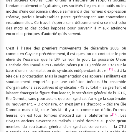
des sociétés créoles. Confrontées à l'histoire de rapports sociaux
fondamentalement inégalitaires, ces sociétés forgent des outils où les
modes d'une conscience critique se mêlent à des formes d'expression
créative, parfois insaisissables parce qu'échappant aux conventions
institutionnelles. Ce travail s'opère sans détournement si ce n'est celui
des mots et des codes imposés pour parvenir à mieux atteindre
encore les principes d'autorité qu'ils servent.
C'est à l'issue des premiers mouvements de décembre 2008, où
comme en Guyane précédemment, il est question de contester le prix
élevé de l'essence que le LKP va voir le jour. La puissante Union
Générale des Travailleurs Guadeloupéens (UGTG) créée en 1973 sur la
[11]
base d'une « constellation de syndicats indépendantistes »
est à la
tête de la protestation. Mais la segmentation des appareils militants est
soudainement emportée par une cohésion inédite. Un ensemble
d'organisations associatives et syndicales - 49 au total - se greffent et
laissent émerger la figure d'un leader, le secrétaire général de l'UGTG,
Élie Domota, sans pour autant que son syndicat s'arroge la suprématie
du mouvement. « D'ordinaire, on n'est jamais d'accord » déclare Élie
Domota, mais « là, cette fois-là , il y a eu comme un déclic. En trois
[12]
heures, on est tous tombés d'accord sur la plateforme »
. Les
clivages anciens s'avèrent neutralisés. L'unité domine au point qu'un
membre du secrétariat général d'un syndicat concurrent - la CTU