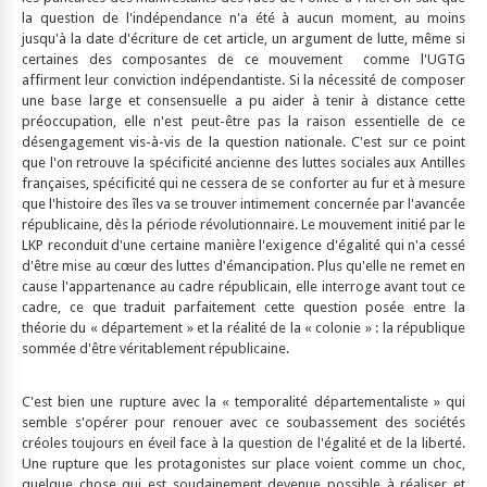
la question de l'indépendance n'a été à aucun moment, au moins
jusqu'à la date d'écriture de cet article, un argument de lutte, même si
certaines des composantes de ce mouvement comme l'UGTG
affirment leur conviction indépendantiste. Si la nécessité de composer
une base large et consensuelle a pu aider à tenir à distance cette
préoccupation, elle n'est peut-être pas la raison essentielle de ce
désengagement vis-à-vis de la question nationale. C'est sur ce point
que l'on retrouve la spécificité ancienne des luttes sociales aux Antilles
françaises, spécificité qui ne cessera de se conforter au fur et à mesure
que l'histoire des îles va se trouver intimement concernée par l'avancée
républicaine, dès la période révolutionnaire. Le mouvement initié par le
LKP reconduit d'une certaine manière l'exigence d'égalité qui n'a cessé
d'être mise au cœur des luttes d'émancipation. Plus qu'elle ne remet en
cause l'appartenance au cadre républicain, elle interroge avant tout ce
cadre, ce que traduit parfaitement cette question posée entre la
théorie du « département » et la réalité de la « colonie » : la république
sommée d'être véritablement républicaine.
C'est bien une rupture avec la « temporalité départementaliste » qui
semble s'opérer pour renouer avec ce soubassement des sociétés
créoles toujours en éveil face à la question de l'égalité et de la liberté.
Une rupture que les protagonistes sur place voient comme un choc,
quelque chose qui est soudainement devenue possible à réaliser et