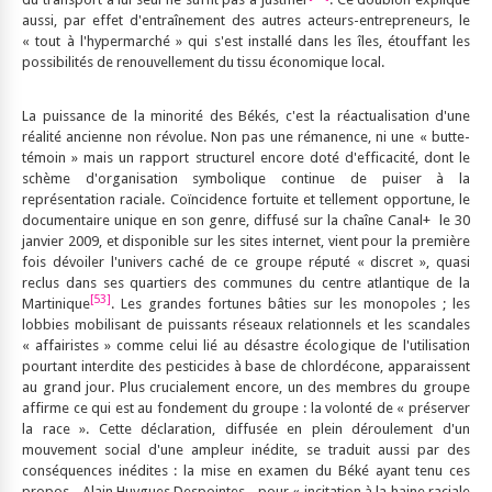
aussi, par effet d'entraînement des autres acteurs-entrepreneurs, le
« tout à l'hypermarché » qui s'est installé dans les îles, étouffant les
possibilités de renouvellement du tissu économique local.
La puissance de la minorité des Békés, c'est la réactualisation d'une
réalité ancienne non révolue. Non pas une rémanence, ni une « butte-
témoin » mais un rapport structurel encore doté d'efficacité, dont le
schème d'organisation symbolique continue de puiser à la
représentation raciale. Coïncidence fortuite et tellement opportune, le
documentaire unique en son genre, diffusé sur la chaîne Canal+ le 30
janvier 2009, et disponible sur les sites internet, vient pour la première
fois dévoiler l'univers caché de ce groupe réputé « discret », quasi
reclus dans ses quartiers des communes du centre atlantique de la
[53]
Martinique
. Les grandes fortunes bâties sur les monopoles ; les
lobbies mobilisant de puissants réseaux relationnels et les scandales
« affairistes » comme celui lié au désastre écologique de l'utilisation
pourtant interdite des pesticides à base de chlordécone, apparaissent
au grand jour. Plus crucialement encore, un des membres du groupe
affirme ce qui est au fondement du groupe : la volonté de « préserver
la race ». Cette déclaration, diffusée en plein déroulement d'un
mouvement social d'une ampleur inédite, se traduit aussi par des
conséquences inédites : la mise en examen du Béké ayant tenu ces
propos - Alain Huygues Despointes - pour « incitation à la haine raciale