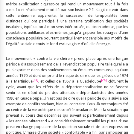
mérite explicitation : qu'est-ce qui rend un mouvement tout à la fois
« neuf » et résolument modelé par son histoire ? Il s'agit de voir dans
cette antinomie apparente, la succession de temporalités bien
distinctes qui ont participé à une certaine typification des sociétés
insulaires, typification à mon sens intériorisée, ou sinon admise, par les
populations antillaises elles-mêmes jusqu'à gripper les rouages d'une
conscience populaire pourtant particulièrement sensible aux motifs de
l'égalité sociale depuis le fond esclavagiste d'où elle émerge.
Le mouvement « contre la vie chère » prend place après une longue
période d'assoupissement de la revendication populaire telle qu'elle a
pu s'exprimer dans des soulèvements ou émeutes communs jusqu'aux
années 1970 et dont on prend le risque de dire que les grèves de 1974
[23]
[24]
à la Martinique
, et celles de 1967 à la Guadeloupe
clôturent le
cycle, avant que les effets de la départementalisation ne se fassent
sentir et en dépit du pic des attentats indépendantistes des années
1980 en Guadeloupe. Il n'est pas de dire que la période qui a suivi a été
exempte de conflits sociaux, bien au contraire. Ceux-là ont toujours été
au centre de la vie politique des sociétés insulaires. Mais la situation qui
prévaut au cours des décennies qui suivent et particulièrement depuis
« les années Mitterrand » a considérablement brouillé les pistes d'une
prise en charge populaire de la question sociale et de son expression
politique. L'image d'une société « confortable » a fini par s'imposer au