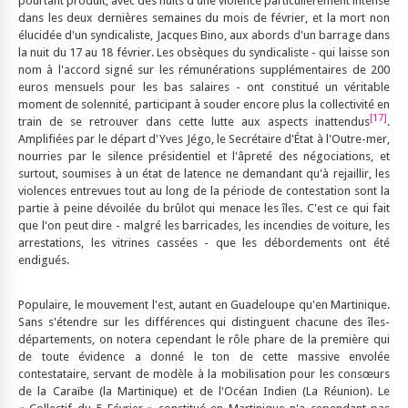
pourtant produit, avec des nuits d'une violence particulièrement intense
dans les deux dernières semaines du mois de février, et la mort non
élucidée d'un syndicaliste, Jacques Bino, aux abords d'un barrage dans
la nuit du 17 au 18 février. Les obsèques du syndicaliste - qui laisse son
nom à l'accord signé sur les rémunérations supplémentaires de 200
euros mensuels pour les bas salaires - ont constitué un véritable
moment de solennité, participant à souder encore plus la collectivité en
[17]
train de se retrouver dans cette lutte aux aspects inattendus
.
Amplifiées par le départ d'Yves Jégo, le Secrétaire d'État à l'Outre-mer,
nourries par le silence présidentiel et l'âpreté des négociations, et
surtout, soumises à un état de latence ne demandant qu'à rejaillir, les
violences entrevues tout au long de la période de contestation sont la
partie à peine dévoilée du brûlot qui menace les îles. C'est ce qui fait
que l'on peut dire - malgré les barricades, les incendies de voiture, les
arrestations, les vitrines cassées - que les débordements ont été
endigués.
Populaire, le mouvement l'est, autant en Guadeloupe qu'en Martinique.
Sans s'étendre sur les différences qui distinguent chacune des îles-
départements, on notera cependant le rôle phare de la première qui
de toute évidence a donné le ton de cette massive envolée
contestataire, servant de modèle à la mobilisation pour les consœurs
de la Caraïbe (la Martinique) et de l'Océan Indien (La Réunion). Le