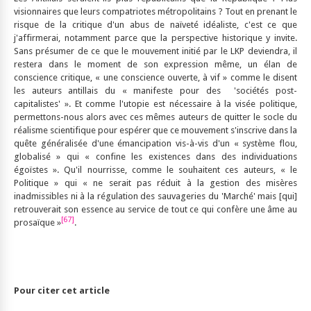
visionnaires que leurs compatriotes métropolitains ? Tout en prenant le
risque de la critique d'un abus de naïveté idéaliste, c'est ce que
j'affirmerai, notamment parce que la perspective historique y invite.
Sans présumer de ce que le mouvement initié par le LKP deviendra, il
restera dans le moment de son expression même, un élan de
conscience critique, « une conscience ouverte, à vif » comme le disent
les auteurs antillais du « manifeste pour des 'sociétés post-
capitalistes' ». Et comme l'utopie est nécessaire à la visée politique,
permettons-nous alors avec ces mêmes auteurs de quitter le socle du
réalisme scientifique pour espérer que ce mouvement s'inscrive dans la
quête généralisée d'une émancipation vis-à-vis d'un « système flou,
globalisé » qui « confine les existences dans des individuations
égoïstes ». Qu'il nourrisse, comme le souhaitent ces auteurs, « le
Politique » qui « ne serait pas réduit à la gestion des misères
inadmissibles ni à la régulation des sauvageries du 'Marché' mais [qui]
retrouverait son essence au service de tout ce qui confère une âme au
[67]
prosaïque »
.
Pour citer cet article