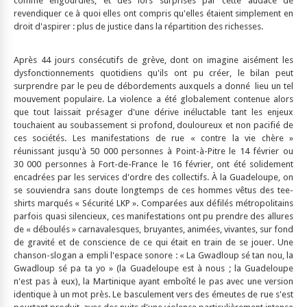
comme engourdies, et dès lors surprises par cette audace de
revendiquer ce à quoi elles ont compris qu'elles étaient simplement en
droit d'aspirer : plus de justice dans la répartition des richesses.
Après 44 jours consécutifs de grève, dont on imagine aisément les
dysfonctionnements quotidiens qu'ils ont pu créer, le bilan peut
surprendre par le peu de débordements auxquels a donné lieu un tel
mouvement populaire. La violence a été globalement contenue alors
que tout laissait présager d'une dérive inéluctable tant les enjeux
touchaient au soubassement si profond, douloureux et non pacifié de
ces sociétés. Les manifestations de rue « contre la vie chère »
réunissant jusqu'à 50 000 personnes à Point-à-Pitre le 14 février ou
30 000 personnes à Fort-de-France le 16 février, ont été solidement
encadrées par les services d'ordre des collectifs. À la Guadeloupe, on
se souviendra sans doute longtemps de ces hommes vêtus des tee-
shirts marqués « Sécurité LKP ». Comparées aux défilés métropolitains
parfois quasi silencieux, ces manifestations ont pu prendre des allures
de « déboulés » carnavalesques, bruyantes, animées, vivantes, sur fond
de gravité et de conscience de ce qui était en train de se jouer. Une
chanson-slogan a empli l'espace sonore : « La Gwadloup sé tan nou, la
Gwadloup sé pa ta yo » (la Guadeloupe est à nous ; la Guadeloupe
n'est pas à eux), la Martinique ayant emboîté le pas avec une version
identique à un mot près. Le basculement vers des émeutes de rue s'est