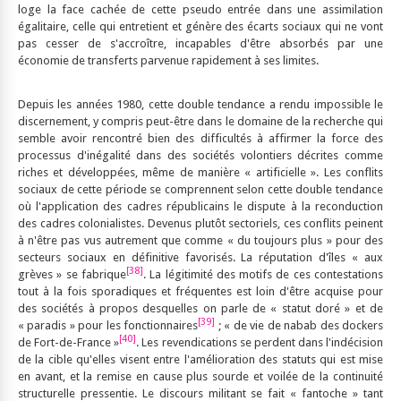
loge la face cachée de cette pseudo entrée dans une assimilation
égalitaire, celle qui entretient et génère des écarts sociaux qui ne vont
pas cesser de s'accroître, incapables d'être absorbés par une
économie de transferts parvenue rapidement à ses limites.
Depuis les années 1980, cette double tendance a rendu impossible le
discernement, y compris peut-être dans le domaine de la recherche qui
semble avoir rencontré bien des difficultés à affirmer la force des
processus d'inégalité dans des sociétés volontiers décrites comme
riches et développées, même de manière « artificielle ». Les conflits
sociaux de cette période se comprennent selon cette double tendance
où l'application des cadres républicains le dispute à la reconduction
des cadres colonialistes. Devenus plutôt sectoriels, ces conflits peinent
à n'être pas vus autrement que comme « du toujours plus » pour des
secteurs sociaux en définitive favorisés. La réputation d'îles « aux
[38]
grèves » se fabrique
. La légitimité des motifs de ces contestations
tout à la fois sporadiques et fréquentes est loin d'être acquise pour
des sociétés à propos desquelles on parle de « statut doré » et de
[39]
« paradis » pour les fonctionnaires
; « de vie de nabab des dockers
[40]
de Fort-de-France »
. Les revendications se perdent dans l'indécision
de la cible qu'elles visent entre l'amélioration des statuts qui est mise
en avant, et la remise en cause plus sourde et voilée de la continuité
structurelle pressentie. Le discours militant se fait « fantoche » tant