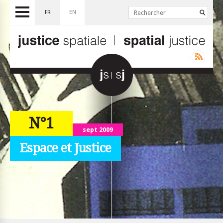
FR
EN
N°1
sept 2009
Espace et Justice