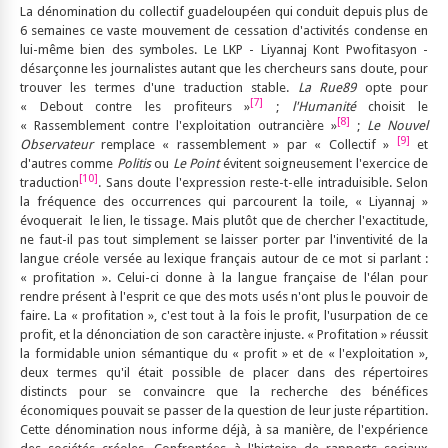
La dénomination du collectif guadeloupéen qui conduit depuis plus de
6 semaines ce vaste mouvement de cessation d'activités condense en
lui-même bien des symboles. Le LKP - Liyannaj Kont Pwofitasyon -
désarçonne les journalistes autant que les chercheurs sans doute, pour
trouver les termes d'une traduction stable.
La Rue89
opte pour
[7]
« Debout contre les profiteurs »
;
l'Humanité
choisit le
[8]
« Rassemblement contre l'exploitation outrancière »
;
Le Nouvel
[9]
Observateur
remplace « rassemblement » par « Collectif »
et
d'autres comme
Politis
ou
Le Point
évitent soigneusement l'exercice de
[10]
traduction
. Sans doute l'expression reste-t-elle intraduisible. Selon
la fréquence des occurrences qui parcourent la toile, « Liyannaj »
évoquerait le lien, le tissage. Mais plutôt que de chercher l'exactitude,
ne faut-il pas tout simplement se laisser porter par l'inventivité de la
langue créole versée au lexique français autour de ce mot si parlant :
« profitation ». Celui-ci donne à la langue française de l'élan pour
rendre présent à l'esprit ce que des mots usés n'ont plus le pouvoir de
faire. La « profitation », c'est tout à la fois le profit, l'usurpation de ce
profit, et la dénonciation de son caractère injuste. « Profitation » réussit
la formidable union sémantique du « profit » et de « l'exploitation »,
deux termes qu'il était possible de placer dans des répertoires
distincts pour se convaincre que la recherche des bénéfices
économiques pouvait se passer de la question de leur juste répartition.
Cette dénomination nous informe déjà, à sa manière, de l'expérience