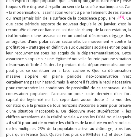
d'un esprit critique populaire que l'anthropologue Richard Price pense
toujours être disposé à rejaillir au sein de la société martiniquaise. Car
« la modernisation, l'assimilation voilent à peine l'élément de résistance
[43]
qui n'est jamais loin de la surface de la conscience populaire »
. Ce
que cette période apporte de nouveau depuis le 20 janvier, c'est la
reconquête d'une confiance en soi dans le champ de la contestation, la
réaffirmation d'une assurance en un combat désormais dégagé des
ambiguïtés d'une polarisation sectorielle. Le mouvement « contre la
profitation » s'attaque en définitive aux questions sociales et non pas à
leur recouvrement sous les acquis de la départementalisation. Cette
assurance s'appuie sur une légitimité nouvelle fournie par une situation
désormais difficile à éluder. Le pendant de la départementalisation ne
peut plus se constituer en « face cachée ». Que sa dénonciation
massive s'opère en pleine période néo-conservatrice n'est
certainement pas un hasard, mais là encore il faudra le recul nécessaire
pour comprendre les conditions de possibilité de ce renouveau de la
contestation populaire. L'acquisition pour cette dernière d'un fort
capital de légitimité ne fait cependant aucun doute à la vue des
constats que la presse de tous horizons s'accorde à tenir pour preuve
d'une situation inacceptable. On découvre avec stupéfaction « les
chiffres accablants de la réalité sociale » dans les DOM pour lesquels
« il suffit pourtant de prendre les chiffres de la mal-vie en métropole et
de les multiplier. 23% de la population active au chômage, trois fois
plus qu'en France (sic). Quatre fois plus de RMIstes (...) et deux fois