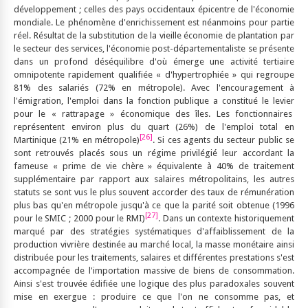
développement ; celles des pays occidentaux épicentre de l'économie
mondiale. Le phénomène d'enrichissement est néanmoins pour partie
réel. Résultat de la substitution de la vieille économie de plantation par
le secteur des services, l'économie post-départementaliste se présente
dans un profond déséquilibre d'où émerge une activité tertiaire
omnipotente rapidement qualifiée « d'hypertrophiée » qui regroupe
81% des salariés (72% en métropole). Avec l'encouragement à
l'émigration, l'emploi dans la fonction publique a constitué le levier
pour le « rattrapage » économique des îles. Les fonctionnaires
représentent environ plus du quart (26%) de l'emploi total en
[26]
Martinique (21% en métropole)
. Si ces agents du secteur public se
sont retrouvés placés sous un régime privilégié leur accordant la
fameuse « prime de vie chère » équivalente à 40% de traitement
supplémentaire par rapport aux salaires métropolitains, les autres
statuts se sont vus le plus souvent accorder des taux de rémunération
plus bas qu'en métropole jusqu'à ce que la parité soit obtenue (1996
[27]
pour le SMIC ; 2000 pour le RMI)
. Dans un contexte historiquement
marqué par des stratégies systématiques d'affaiblissement de la
production vivrière destinée au marché local, la masse monétaire ainsi
distribuée pour les traitements, salaires et différentes prestations s'est
accompagnée de l'importation massive de biens de consommation.
Ainsi s'est trouvée édifiée une logique des plus paradoxales souvent
mise en exergue : produire ce que l'on ne consomme pas, et