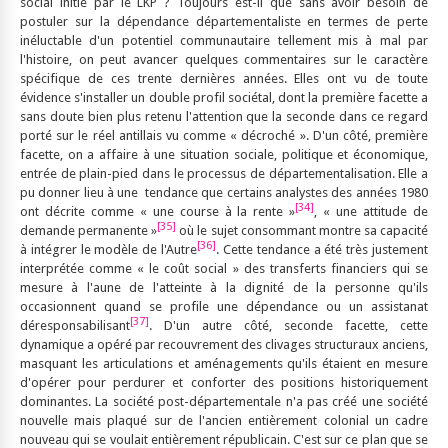
social initié par le LKP ? Toujours est-il que sans avoir besoin de
postuler sur la dépendance départementaliste en termes de perte
inéluctable d'un potentiel communautaire tellement mis à mal par
l'histoire, on peut avancer quelques commentaires sur le caractère
spécifique de ces trente dernières années. Elles ont vu de toute
évidence s'installer un double profil sociétal, dont la première facette a
sans doute bien plus retenu l'attention que la seconde dans ce regard
porté sur le réel antillais vu comme « décroché ». D'un côté, première
facette, on a affaire à une situation sociale, politique et économique,
entrée de plain-pied dans le processus de départementalisation. Elle a
pu donner lieu à une tendance que certains analystes des années 1980
[34]
ont décrite comme « une course à la rente »
, « une attitude de
[35]
demande permanente »
où le sujet consommant montre sa capacité
[36]
à intégrer le modèle de l'Autre
. Cette tendance a été très justement
interprétée comme « le coût social » des transferts financiers qui se
mesure à l'aune de l'atteinte à la dignité de la personne qu'ils
occasionnent quand se profile une dépendance ou un assistanat
[37]
déresponsabilisant
. D'un autre côté, seconde facette, cette
dynamique a opéré par recouvrement des clivages structuraux anciens,
masquant les articulations et aménagements qu'ils étaient en mesure
d'opérer pour perdurer et conforter des positions historiquement
dominantes. La société post-départementale n'a pas créé une société
nouvelle mais plaqué sur de l'ancien entièrement colonial un cadre
nouveau qui se voulait entièrement républicain. C'est sur ce plan que se