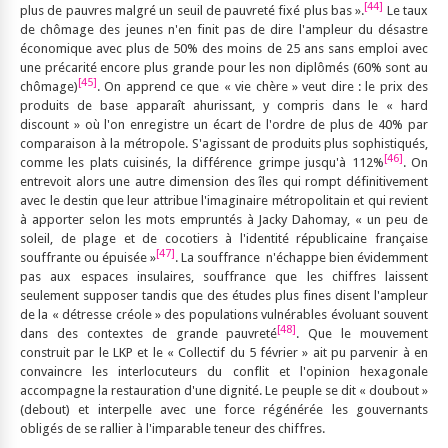
[44]
plus de pauvres malgré un seuil de pauvreté fixé plus bas ».
Le taux
de chômage des jeunes n'en finit pas de dire l'ampleur du désastre
économique avec plus de 50% des moins de 25 ans sans emploi avec
une précarité encore plus grande pour les non diplômés (60% sont au
[45]
chômage)
. On apprend ce que « vie chère » veut dire : le prix des
produits de base apparaît ahurissant, y compris dans le « hard
discount » où l'on enregistre un écart de l'ordre de plus de 40% par
comparaison à la métropole. S'agissant de produits plus sophistiqués,
[46]
comme les plats cuisinés, la différence grimpe jusqu'à 112%
. On
entrevoit alors une autre dimension des îles qui rompt définitivement
avec le destin que leur attribue l'imaginaire métropolitain et qui revient
à apporter selon les mots empruntés à Jacky Dahomay, « un peu de
soleil, de plage et de cocotiers à l'identité républicaine française
[47]
souffrante ou épuisée »
. La souffrance n'échappe bien évidemment
pas aux espaces insulaires, souffrance que les chiffres laissent
seulement supposer tandis que des études plus fines disent l'ampleur
de la « détresse créole » des populations vulnérables évoluant souvent
[48]
dans des contextes de grande pauvreté
. Que le mouvement
construit par le LKP et le « Collectif du 5 février » ait pu parvenir à en
convaincre les interlocuteurs du conflit et l'opinion hexagonale
accompagne la restauration d'une dignité. Le peuple se dit « doubout »
(debout) et interpelle avec une force régénérée les gouvernants
obligés de se rallier à l'imparable teneur des chiffres.