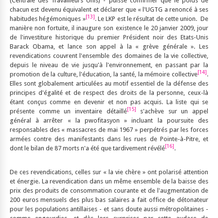
(Centrale des Travailleurs Unis) - puisse confirmer que le poids de
chacun est devenu équivalent et déclarer que « l'UGTG a renoncé à ses
[13]
habitudes hégémoniques »
. Le LKP est le résultat de cette union. De
manière non fortuite, il inaugure son existence le 20 janvier 2009, jour
de l'investiture historique du premier Président noir des Etats-Unis
Barack Obama, et lance son appel à la « grève générale ». Les
revendications couvrent l'ensemble des domaines de la vie collective,
depuis le niveau de vie jusqu'à l'environnement, en passant par la
[14]
promotion de la culture, l'éducation, la santé, la mémoire collective
.
Elles sont globalement articulées au motif essentiel de la défense des
principes d'égalité et de respect des droits de la personne, ceux-là
étant conçus comme en devenir et non pas acquis. La liste qui se
[15]
présente comme un inventaire détaillé
s'achève sur un appel
général à arrêter « la pwofitasyon » incluant la poursuite des
responsables des « massacres de mai 1967 » perpétrés par les forces
armées contre des manifestants dans les rues de Pointe-à-Pitre, et
[16]
dont le bilan de 87 morts n'a été que tardivement révélé
.
De ces revendications, celles sur « la vie chère » ont polarisé attention
et énergie. La revendication dans un même ensemble de la baisse des
prix des produits de consommation courante et de l'augmentation de
200 euros mensuels des plus bas salaires a fait office de détonateur
pour les populations antillaises - et sans doute aussi métropolitaines -