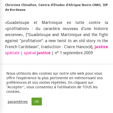
Christine Chivallon, Centre d’Études d’Afrique Noire-CNRS, IEP
de Bordeaux
«Guadeloupe et Martinique en lutte contre la
«profitation» : du caractère nouveau d’une histoire
ancienne», ["Guadeloupe and Martinique and the fight
against "profitation": a new twist to an old story in the
French Caribbean", traduction : Claire Hancock],
justice
spatiale | spatial
justice
| n° 1 septembre 2009
Nous utilisons des cookies sur notre site web pour vous
offrir l'expérience la plus pertinente en mémorisant vos
préférences et vos visites répétées. En cliquant sur
[1]
- Patrice Louis, « La grève générale pèse sur le quotidien des
"Accepter", vous consentez à l'utilisation de TOUS les
Martiniquais »,
Le Monde.fr
, 16-01-09. (
http://www.lemonde.fr/
)
cookies.
[2]
- Benoit Hopkin, « En Martinique, face à la pénurie, le marché noir
paramètres
fleurit »,
Le Monde.fr
OK
, 28-02-09. (
http://www.lemonde.fr/
)
[3]
- Ibid.