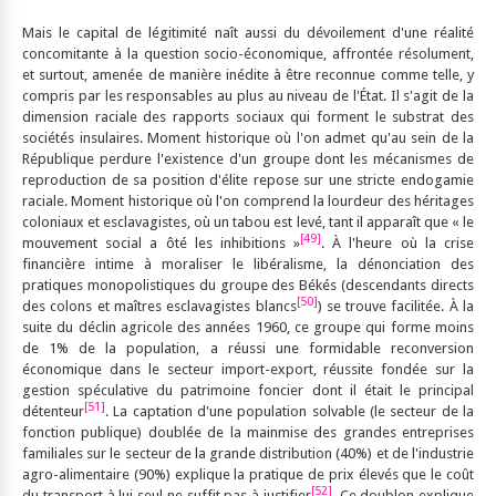
Mais le capital de légitimité naît aussi du dévoilement d'une réalité
concomitante à la question socio-économique, affrontée résolument,
et surtout, amenée de manière inédite à être reconnue comme telle, y
compris par les responsables au plus au niveau de l'État. Il s'agit de la
dimension raciale des rapports sociaux qui forment le substrat des
sociétés insulaires. Moment historique où l'on admet qu'au sein de la
République perdure l'existence d'un groupe dont les mécanismes de
reproduction de sa position d'élite repose sur une stricte endogamie
raciale. Moment historique où l'on comprend la lourdeur des héritages
coloniaux et esclavagistes, où un tabou est levé, tant il apparaît que « le
[49]
mouvement social a ôté les inhibitions »
. À l'heure où la crise
financière intime à moraliser le libéralisme, la dénonciation des
pratiques monopolistiques du groupe des Békés (descendants directs
[50]
des colons et maîtres esclavagistes blancs
) se trouve facilitée. À la
suite du déclin agricole des années 1960, ce groupe qui forme moins
de 1% de la population, a réussi une formidable reconversion
économique dans le secteur import-export, réussite fondée sur la
gestion spéculative du patrimoine foncier dont il était le principal
[51]
détenteur
. La captation d'une population solvable (le secteur de la
fonction publique) doublée de la mainmise des grandes entreprises
familiales sur le secteur de la grande distribution (40%) et de l'industrie
agro-alimentaire (90%) explique la pratique de prix élevés que le coût
[52]
du transport à lui seul ne suffit pas à justifier
. Ce doublon explique