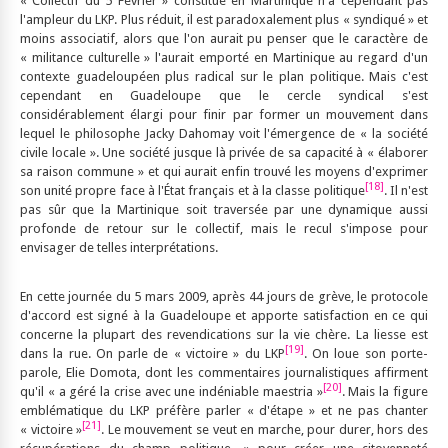
« Collectif du 5 Février » constitué en Martinique n'a cependant pas
l'ampleur du LKP. Plus réduit, il est paradoxalement plus « syndiqué » et
moins associatif, alors que l'on aurait pu penser que le caractère de
« militance culturelle » l'aurait emporté en Martinique au regard d'un
contexte guadeloupéen plus radical sur le plan politique. Mais c'est
cependant en Guadeloupe que le cercle syndical s'est
considérablement élargi pour finir par former un mouvement dans
lequel le philosophe Jacky Dahomay voit l'émergence de « la société
civile locale ». Une société jusque là privée de sa capacité à « élaborer
sa raison commune » et qui aurait enfin trouvé les moyens d'exprimer
[18]
son unité propre face à l'État français et à la classe politique
. Il n'est
pas sûr que la Martinique soit traversée par une dynamique aussi
profonde de retour sur le collectif, mais le recul s'impose pour
envisager de telles interprétations.
En cette journée du 5 mars 2009, après 44 jours de grève, le protocole
d'accord est signé à la Guadeloupe et apporte satisfaction en ce qui
concerne la plupart des revendications sur la vie chère. La liesse est
[19]
dans la rue. On parle de « victoire » du LKP
. On loue son porte-
parole, Elie Domota, dont les commentaires journalistiques affirment
[20]
qu'il « a géré la crise avec une indéniable maestria »
. Mais la figure
emblématique du LKP préfère parler « d'étape » et ne pas chanter
[21]
« victoire »
. Le mouvement se veut en marche, pour durer, hors des