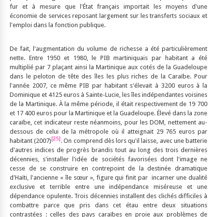
fur et à mesure que l'État français importait les moyens d'une
économie de services reposant largement sur les transferts sociaux et
l'emploi dans la fonction publique.
De fait, l'augmentation du volume de richesse a été particulièrement
nette. Entre 1950 et 1980, le PIB martiniquais par habitant a été
multiplié par 7 plaçant ainsi la Martinique aux cotés de la Guadeloupe
dans le peloton de tête des îles les plus riches de la Caraïbe. Pour
l'année 2007, ce même PIB par habitant s'élevait à 3200 euros à la
Dominique et 4125 euros à Sainte-Lucie, les îles indépendantes voisines
de la Martinique. À la même période, il était respectivement de 19 700
et 17 400 euros pour la Martinique et la Guadeloupe. Élevé dans la zone
caraïbe, cet indicateur reste néanmoins, pour les DOM, nettement au-
dessous de celui de la métropole où il atteignait 29 765 euros par
[25]
habitant (2007)
. On comprend dès lors qu'il laisse, avec une batterie
d'autres indices de progrès brandis tout au long des trois dernières
décennies, s'installer l'idée de sociétés favorisées dont l'image ne
cesse de se construire en contrepoint de la destinée dramatique
d'Haïti, l'ancienne « île sœur », figure qui finit par incarner une dualité
exclusive et terrible entre une indépendance miséreuse et une
dépendance opulente. Trois décennies installent des clichés difficiles à
combattre parce que pris dans cet étau entre deux situations
contrastées : celles des pays caraïbes en proie aux problèmes de