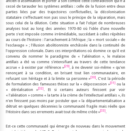
ancien d'assimilation et porter à son comble cette contradiction qui n'a
cessé de tarauder les systèmes antillais : celle de la fusion entre deux
parties liées par des trajectoires conflictuelles, la décolonisation
statutaire s'effectuant non pas sous le principe de la séparation, mais
sous celui de la dilution. Cette situation a fait l'objet de nombreuses
analyses tout au long des années 1970-80 où l'idée d'une nouvelle
perte s'est imposée comme irrémédiable, succédant à celles répétées
au cours de l'histoire : l'arrachement à l'Afrique ; la « mort sociale » de
l'esclavage » ; l'illusion abolitionniste enchâssée dans la continuité de
l'oppression coloniale. Dans ces interprétations où domine ce qu'il est
convenu de nommer le paradigme de « l'aliénation », le malaise
antillais a été vu comme s'intensifiant au travers de cette tendance
[29]
accrue « à exister par référence »
, à ne devenir soi-même « qu'en
renonçant à sa condition, en brisant tout lien communautaire, en
[30]
refusant son héritage et à la limite sa personne »
. C'est la période
[31]
de formulation des fameuses thèses sur la « dépossession »
ou la
[32]
« déréalisation »
. Et si certains auteurs finissent par voir
« l'aliénation » comme « la tarte à la crème de l'intellectuel antillais », ils
n'en finissent pas moins par postuler que « la départementalisation a
détruit en quelques décennies la communauté fragile mais réelle que
[33]
l'Histoire dans ses errements avait tout de même créée »
.
Est-ce cette communauté qui émerge de nouveau dans le mouvement