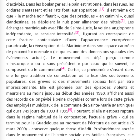
d'activités. Dans les boulangeries, le pain est rationné, dans les rues, les
[1]
ordures s'entassent et les rats font leur apparition »
. Il est même dit
que « le marché noir fleurit », que des pratiques « en catimini », quasi
[2]
clandestines, se déploient la nuit pour alimenter des hôtels
. Les
échanges martiniquais avec l'île de Sainte-Lucie, la voisine anglophone
[3]
indépendante, se seraient intensifiés
, figurant en contrepoint de
cette fracture contestataire d'avec l'appartenance européenne
paradoxale, la réinscription de la Martinique dans son espace caribéen
de proximité « normale » (ce qui est une des dimensions spatiales des
événements actuels). Le mouvement est déjà perçu comme
« historique » ou « sans précédent » par ceux qui le suivent, le
[4]
composent ou le commentent
. Certes, ce phénomène s'inscrit dans
une longue tradition de contestation où la liste des soulèvements
populaires, des grèves et des mouvements sociaux finit par être
impressionnante. Elle est jalonnée par des épisodes violents et
meurtriers au moins jusqu'au début des années 1980, affichant aussi
des records de longévité à peine croyables comme lors de cette grève
des employés municipaux de la commune de Sainte-Marie (Martinique)
[5]
qui dura 749 jours de 1993 à 1995
. Pourtant, si elle n'est pas rupture
dans le régime habituel de la contestation, l'actuelle grève - qui se
termine pour la Guadeloupe au moment de l'écriture de cet article (5
mars 2009) - conserve quelque chose d'inédit. Profondément ancrée
dans le mouvement de l'histoire sociale des Antilles françaises, elle