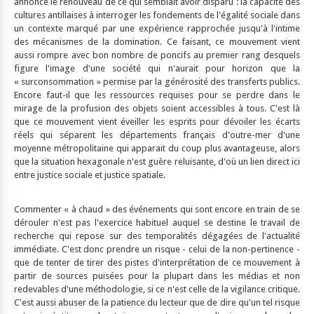
annonce le renouveau de ce qui semblait avoir disparu : la capacité des
cultures antillaises à interroger les fondements de l'égalité sociale dans
un contexte marqué par une expérience rapprochée jusqu'à l'intime
des mécanismes de la domination. Ce faisant, ce mouvement vient
aussi rompre avec bon nombre de poncifs au premier rang desquels
figure l'image d'une société qui n'aurait pour horizon que la
« surconsommation » permise par la générosité des transferts publics.
Encore faut-il que les ressources requises pour se perdre dans le
mirage de la profusion des objets soient accessibles à tous. C'est là
que ce mouvement vient éveiller les esprits pour dévoiler les écarts
réels qui séparent les départements français d'outre-mer d'une
moyenne métropolitaine qui apparait du coup plus avantageuse, alors
que la situation hexagonale n'est guère reluisante, d'où un lien direct ici
entre justice sociale et justice spatiale.
Commenter « à chaud » des événements qui sont encore en train de se
dérouler n'est pas l'exercice habituel auquel se destine le travail de
recherche qui repose sur des temporalités dégagées de l'actualité
immédiate. C'est donc prendre un risque - celui de la non-pertinence -
que de tenter de tirer des pistes d'interprétation de ce mouvement à
partir de sources puisées pour la plupart dans les médias et non
redevables d'une méthodologie, si ce n'est celle de la vigilance critique.
C'est aussi abuser de la patience du lecteur que de dire qu'un tel risque