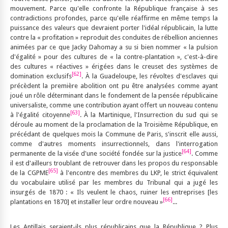
mouvement. Parce qu'elle confronte la République française à ses
contradictions profondes, parce qu'elle réaffirme en même temps la
puissance des valeurs que devraient porter l'idéal républicain, la lutte
contre la « profitation » reproduit des conduites de rébellion anciennes
animées par ce que Jacky Dahomay a su si bien nommer « la pulsion
d'égalité » pour des cultures de « la contre-plantation », c'est-à-dire
des cultures « réactives » érigées dans le creuset des systèmes de
[62]
domination exclusifs
. À la Guadeloupe, les révoltes d'esclaves qui
précèdent la première abolition ont pu être analysées comme ayant
joué un rôle déterminant dans le fondement de la pensée républicaine
universaliste, comme une contribution ayant offert un nouveau contenu
[63]
à l'égalité citoyenne
. À la Martinique, l'Insurrection du sud qui se
déroule au moment de la proclamation de la Troisième République, en
précédant de quelques mois la Commune de Paris, s'inscrit elle aussi,
comme d'autres moments insurrectionnels, dans l'interrogation
[64]
permanente de la visée d'une société fondée sur la justice
. Comme
il est d'ailleurs troublant de retrouver dans les propos du responsable
[65]
de la CGPME
à l'encontre des membres du LKP, le strict équivalent
du vocabulaire utilisé par les membres du Tribunal qui a jugé les
insurgés de 1870 : « Ils veulent le chaos, ruiner les entreprises [les
[66]
plantations en 1870] et installer leur ordre nouveau »
...
Les Antillais seraient-ils plus républicains que la République ? Plus