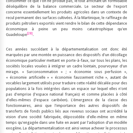
consommer ce que l'on ne produit pas, le tout affichant un formidable
déséquilibre de la balance commerciale. Le secteur de l'export
concerne essentiellement les produits agricoles dans un contexte de
recul permanent des surfaces cultivées. À la Martinique, le raffinage de
produits pétroliers exportés vient rendre le bilan de cette dépendance
économique à peine un peu moins catastrophique qu'en
[28]
Guadeloupe
.
Ces années succédant à la départementalisation ont donc été
marquées par une montée en puissance des dispositifs d'un décollage
économique particulier mettant en porte-à-faux, sur tous les plans, les
sociétés locales vouées à intégrer un cadre lointain, pourvoyeur d'un
mirage. « Surconsommation » ; « économie sous perfusion »,
« économie artificielle » « économie faussement riche », autant de
vocables largement utilisés pour traduire cette réalité décalée pour des
populations à la fois intégrées dans un espace sur lequel elles n'ont
pas d'emprise (l'espace national français) et comme placées à côté
d'elles-mêmes (l'espace caribéen). L'émergence de la classe des
fonctionnaires, ainsi que l'importance des autres dispositifs de
transferts de fonds publics liés aux revenus sociaux ont accrédité la
vision d'une société fabriquée, dépossédée d'elle-même en même
temps qu'engagée dans une fuite en avant par l'adoption d'un modèle
exogène. La départementalisation est ainsi venue achever le processus