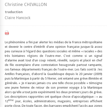
Christine CHIVALLON
traduction
Claire Hancock
Le phénomène a fini par alerter les médias de la France métropolitaine
et devenir le centre d'intérêt d'une opinion française jusque-là assez
peu curieuse à l'égard des questions sociales et même « raciales » des
très lointaines régions de l'outre-mer. C'est comme si un signal
d'alarme avait tout d'un coup retenti, réveillé, surpris et placé en chef
de file exemplaire d'une contestation hexagonale partout rampante,
ces fameux départements français de l'outre-mer. Les faits sont là : les
Antilles françaises, d'abord la Guadeloupe depuis le 20 janvier (2009)
puis la Martinique à partir du 5 février, ont entamé une grève illimitée et
générale. « Je n'aurais jamais cru une telle chose possible » témoigne
une jeune femme de retour de son premier voyage à la Martinique
alors qu'elle a tout juste expérimenté les deux premiers jours de grève.
Les descriptions rapportées ont quelque chose d'apocalyptique : « au
ème
12
jour, écoles, administrations, magasins, entreprises affichent
porte close. De toute façon, des barrages empêchent l'accès aux zones