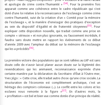
[54]
et apologie de crime contre l'humanité »
. Pour la première fois
apparait comme une cohérence entre le cadre républicain qui s'est
doté d'une loi relative à la reconnaissance de l'esclavage comme crime
contre l'humanité, suivi de la création d'un « Comité pour la mémoire
de l'esclavage », et la manière d'envisager des pratiques d'exception
[55]
au sein du dispositif d'égalité et de fraternité citoyennes
. Pour
expliquer cette disposition nouvelle, qui traduit comme une prise en
compte « sérieuse » et non plus ignorante, ou faussement incrédule, il
faudra sans doute mettre en rapport les événements de ce début
d'année 2009 avec l'ampleur du débat sur la mémoire de l'esclavage
[56]
qui les a précédés
.
La première victoire des populations qui se sont ralliées au LKP est sans
doute celle de n'avoir laissé planer aucun doute sur la légitimité des
revendications qui les animaient, reconnaissance exprimée d'une
certaine manière par la déclaration du Secrétaire d'État à l'Outre-mer,
Yves Jégo : « Cette crise, elle traduit autre chose qu'une crise sociale. La
structuration de l'économie est complètement archaïque, c'est un
héritage des comptoirs coloniaux (...). Le conflit entre les colons et les
[57]
esclaves nous remonte à la figure »
. En d'autres mots, la
« profitation » est bel et bien vue comme dotée d'un principe de réalité.