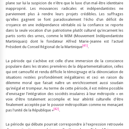
plane sur lui la suspicion de n'être que le luxe d'un mal-être identitaire
inapproprié. Les mouvances radicales et indépendantistes ne
parviennent plus à rendre leurs projets crédibles. Les suffrages
qu'elles gagnent se font paradoxalement l'écho d'un déficit de
croyance en une indépendance véritable où la confiance se reporte
dans la seule vocation d'un patriotisme plutôt culturel qu'incarnent les
partis sortis des urnes, comme le MIM (Mouvement Indépendantiste
Martiniquais) dont le fondateur Alfred Marie-Jeanne est l'actuel
[41]
Président du Conseil Régional de la Martinique
.
La période qui s'achève est celle d'une immersion de la conscience
populaire dans les strates premières de la départementalisation, celles
qui ont camouflé et rendu difficile le témoignage et la dénonciation de
situations restées profondément inégalitaires et ceci en raison du
dilemme moral que faisait naître un enrichissement aussi soudain
qu'inégal et trompeur. Au terme de cette période, il est même possible
d'envisager l'intégration des sociétés insulaires à leur métropole « en
voie d'être totalement accomplie et leur altérité culturelle d'être
finalement acceptée par le pouvoir métropolitain comme ne menaçant
[42]
pas l'unité de la République »
.
La période qui débute pourrait correspondre à l'expression retrouvée