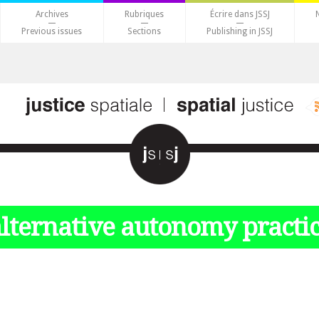
Archives
Rubriques
Écrire dans JSSJ
Previous issues
Sections
Publishing in JSSJ
lternative autonomy practi