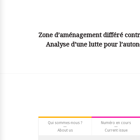
© simplyjs
Zone d’aménagement différé contre
Analyse d’une lutte pour l’auto
Qui sommes-nous ?
Numéro en cours
About us
Current issue