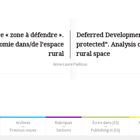
 « zone à défendre ».
Deferred Development
nomie dans/de l’espace
protected”. Analysis 
rural
rural space
Anne-Laure Pailloux
Archives
Rubriques
Écrire dans JSSJ
Previous issues
Sections
Publishing in JSSJ