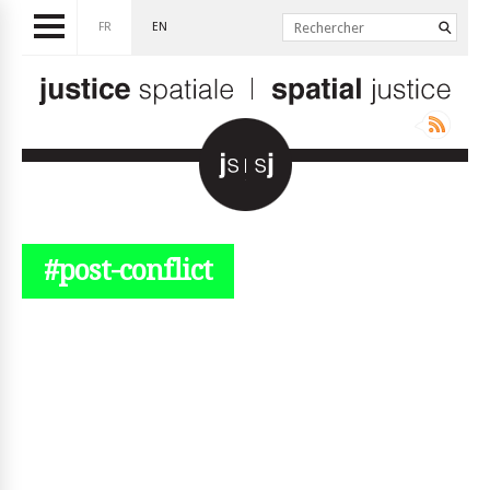
FR
EN
#post-conflict
© simplyjs