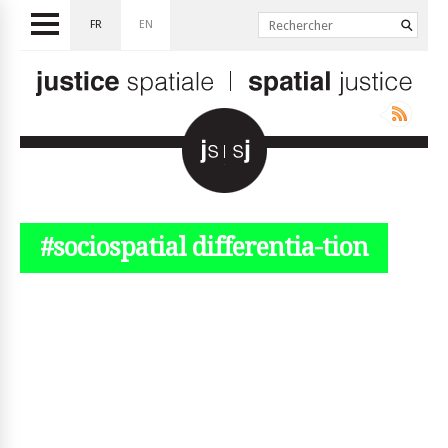
FR
EN
#sociospatial differentia-tion
© simplyjs