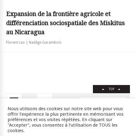
Expansion de la frontière agricole et
différenciation sociospatiale des Miskitus
au Nicaragua
Florent Leo | Nadège Garambois
TOP
FR
EN
Nous utilisons des cookies sur notre site web pour vous
offrir l'expérience la plus pertinente en mémorisant vos
préférences et vos visites répétées. En cliquant sur
"Accepter", vous consentez à l'utilisation de TOUS les
Crédits
RSS
Plan du site
cookies.