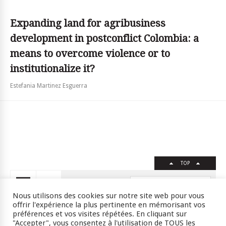
Expanding land for agribusiness
development in postconflict Colombia: a
means to overcome violence or to
institutionalize it?
Estefania Martinez Esguerra
TOP
FR
EN
Nous utilisons des cookies sur notre site web pour vous
offrir l'expérience la plus pertinente en mémorisant vos
préférences et vos visites répétées. En cliquant sur
"Accepter", vous consentez à l'utilisation de TOUS les
Crédits
RSS
Plan du site