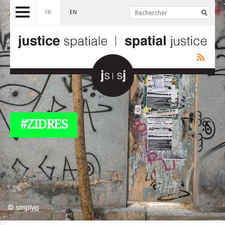
FR
EN
#ZIDRES
© simplyjs