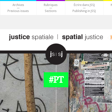
Archives
Rubriques
Écrire dans JSSJ
Previous issues
Sections
Publishing in JSSJ
#PT