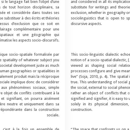
i le langage fait bien l’objet d’une
and considered in all its implicat
de tout horizon disciplinaire, sa
substitute for writings and theor
isée et considérée dans toutes ses
exclusion, whether in geography or 
e substituer à des écrits et théories
sociolinguistics that is open to 
essus d’exclusion que ce soit en
discursive aspects.
clairage complémentaire pour une
 spatiaux et une géographie qui
matise les aspects socio-discursifs.
ctique socio-spatiale formalisée par
This socio-linguistic dialectic echo
he spatiality of whatever subject you
notion of a socio-spatial dialectic, 
d societal development juste as much
viewed as shaping social relati
uman geographies or spatialities in
processes configure and give meani
ocialement produit mais la réciproque
live” (Soja, 2010, p. 4). The spatia
sociale implique donc de considérer
true. This understanding of social 
ur aux phénomènes sociaux, simple
the social, external to social pheno
e objet de conflits contribuant à la
rather an object of conflicts that c
é et signifiant, on pourra aisément
signified and signifier, it is easy
ère neutre et uniquement dans sa
solely in its physical dimension
épondérante dans la construction
construction.
sociale.
, c’est à la fois un ensemble de
“The space that confronts us on a 