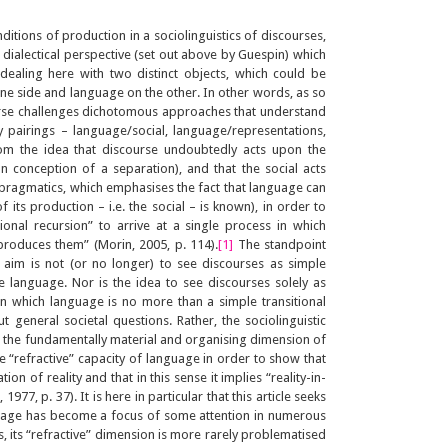
onditions of production in a sociolinguistics of discourses,
dialectical perspective (set out above by Guespin) which
 dealing here with two distinct objects, which could be
one side and language on the other. In other words, as so
rse challenges dichotomous approaches that understand
y pairings – language/social, language/representations,
rom the idea that discourse undoubtedly acts upon the
an conception of a separation), and that the social acts
pragmatics, which emphasises the fact that language can
 its production – i.e. the social – is known), in order to
ional recursion” to arrive at a single process in which
roduces them” (Morin, 2005, p. 114).
[1]
The standpoint
he aim is not (or no longer) to see discourses as simple
de language. Nor is the idea to see discourses solely as
 in which language is no more than a simple transitional
 general societal questions. Rather, the sociolinguistic
 the fundamentally material and organising dimension of
 “refractive” capacity of language in order to show that
on of reality and that in this sense it implies “reality-in-
77, p. 37). It is here in particular that this article seeks
guage has become a focus of some attention in numerous
lds, its “refractive” dimension is more rarely problematised