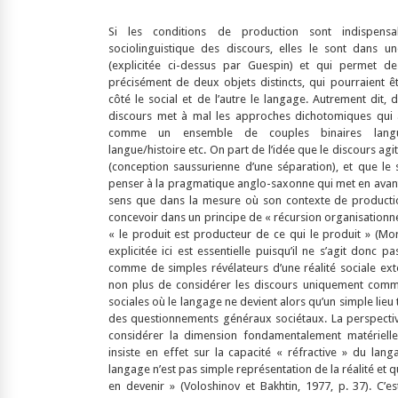
Si les conditions de production sont indispen
sociolinguistique des discours, elles le sont dans un
(explicitée ci-dessus par Guespin) et qui permet de 
précisément de deux objets distincts, qui pourraient ê
côté le social et de l’autre le langage. Autrement dit,
discours met à mal les approches dichotomiques qui 
comme un ensemble de couples binaires langue/s
langue/histoire etc. On part de l’idée que le discours agit 
(conception saussurienne d’une séparation), et que le 
penser à la pragmatique anglo-saxonne qui met en avant 
sens que dans la mesure où son contexte de productio
concevoir dans un principe de « récursion organisationn
« le produit est producteur de ce qui le produit » (Mor
explicitée ici est essentielle puisqu’il ne s’agit donc p
comme de simples révélateurs d’une réalité sociale exté
non plus de considérer les discours uniquement comm
sociales où le langage ne devient alors qu’un simple lieu 
des questionnements généraux sociétaux. La perspectiv
considérer la dimension fondamentalement matérielle 
insiste en effet sur la capacité « réfractive » du la
langage n’est pas simple représentation de la réalité et qu
en devenir » (Voloshinov et Bakhtin, 1977, p. 37). C