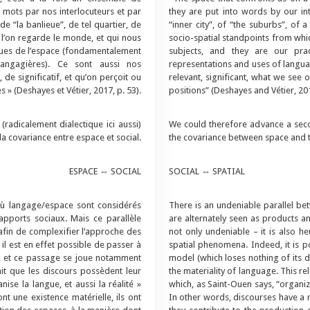
n mots par nos interlocuteurs et par
they are put into words by our in
de “la banlieue”, de tel quartier, de
“inner city”, of “the suburbs”, of 
où l’on regarde le monde, et qui nous
socio-spatial standpoints from whi
iques de l’espace (fondamentalement
subjects, and they are our pra
langagières). Ce sont aussi nos
representations and uses of langu
de significatif, et qu’on perçoit ou
relevant, significant, what we see 
 » (Deshayes et Vétier, 2017, p. 53).
positions” (Deshayes and Vétier, 201
radicalement dialectique ici aussi)
We could therefore advance a seco
la covariance entre espace et social.
the covariance between space and t
ESPACE ⇔ SOCIAL
SOCIAL ⇔ SPATIAL
 où langage/espace sont considérés
There is an undeniable parallel b
pports sociaux. Mais ce parallèle
are alternately seen as products an
 afin de complexifier l’approche des
not only undeniable – it is also h
l est en effet possible de passer à
spatial phenomena. Indeed, it is 
), et ce passage se joue notamment
model (which loses nothing of its di
ait que les discours possèdent leur
the materiality of language. This re
ise la langue, et aussi la réalité »
which, as Saint-Ouen says, “organiz
nt une existence matérielle, ils ont
In other words, discourses have a m