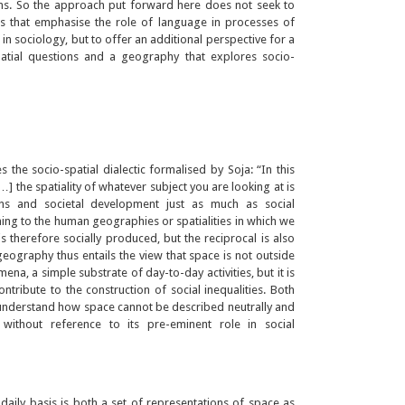
ions. So the approach put forward here does not seek to
ies that emphasise the role of language in processes of
in sociology, but to offer an additional perspective for a
spatial questions and a geography that explores socio-
es the socio-spatial dialectic formalised by Soja: “In this
[…] the spatiality of whatever subject you are looking at is
ons and societal development just as much as social
ng to the human geographies or spatialities in which we
l is therefore socially produced, but the reciprocal is also
geography thus entails the view that space is not outside
mena, a simple substrate of day-to-day activities, but it is
ontribute to the construction of social inequalities. Both
 to understand how space cannot be described neutrally and
, without reference to its pre-eminent role in social
daily basis is both a set of representations of space as