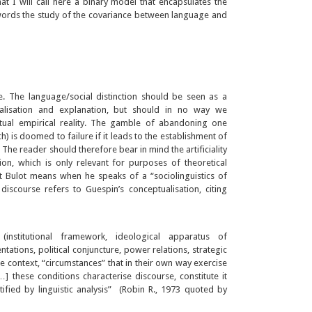
at I will call here a binary model that encapsulates the
 words the study of the covariance between language and
 The language/social distinction should be seen as a
tualisation and explanation, but should in no way we
tual empirical reality. The gamble of abandoning one
is doomed to failure if it leads to the establishment of
The reader should therefore bear in mind the artificiality
ion, which is only relevant for purposes of theoretical
at Bulot means when he speaks of a “sociolinguistics of
discourse refers to Guespin’s conceptualisation, citing
(institutional framework, ideological apparatus of
tions, political conjuncture, power relations, strategic
le context, “circumstances” that in their own way exercise
] these conditions characterise discourse, constitute it
ntified by linguistic analysis” (Robin R., 1973 quoted by