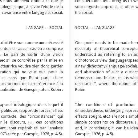
ons nous amènent donc à ce que je
considerations thus bring us to wh
linguistique, à savoir l’étude de la
sociolinguistic approach, in other
covariance entre langage et social.
the social.
LANGAGE ⇔ SOCIAL
SOCIAL ⇔ LANGUAGE
l doit être vue comme une nécessité
One point needs to be made here.
 ne doit en aucun cas être comprise
necessity of theoretical concep
. Le pari de sortir d’une vision
understood as referring to an ac
ec s’il se concrétise par la mise en
dichotomous view (language/speech) 
lecteur·rice voudra bien donc garder
a new dichotomy (language/social). 
séparation qui ne vaut que pour la
and abstraction of such a distinct
ns ce sens que Bulot parle d’une
demonstration. In fact, this is wh
ours permet de faire référence à la
discourses”, where the notion of 
ualisation de Guespin, citant Robin :
Robin:
appareil idéologique dans lequel il
“the conditions of production 
 politique, rapport de forces, effets
embeddedness, underlying representa
 contexte, des “circonstances” qui
effects sought, etc.) are not a simp
 le discours, [...] ces conditions
simple constraints on discourse, […
tuant, sont repérables par l'analyse
and, in constituting it, can be ide
1973 citée par Guespin, 1976, p. 4‑5).
Guespin, 1976, p. 4‑5).