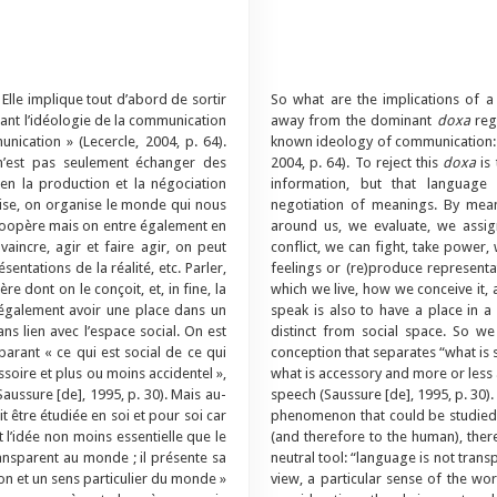
Elle implique tout d’abord de sortir
So what are the implications of a s
tant l’idéologie de la communication
away from the dominant
doxa
rega
ication » (Lecercle, 2004, p. 64).
known ideology of communication: 
 n’est pas seulement échanger des
2004, p. 64). To reject this
doxa
is 
en la production et la négociation
information, but that language 
orise, on organise le monde qui nous
negotiation of meanings. By mea
n coopère mais on entre également en
around us, we evaluate, we assign
vaincre, agir et faire agir, on peut
conflict, we can fight, take power
ntations de la réalité, etc. Parler,
feelings or (re)produce representati
e dont on le conçoit, et, in fine, la
which we live, how we conceive it,
t également avoir une place dans un
speak is also to have a place in a
ns lien avec l’espace social. On est
distinct from social space. So 
parant « ce qui est social de ce qui
conception that separates “what is s
essoire et plus ou moins accidentel »,
what is accessory and more or less 
Saussure [de], 1995, p. 30). Mais au-
speech (Saussure [de], 1995, p. 30)
t être étudiée en soi et pour soi car
phenomenon that could be studied in 
t l’idée non moins essentielle que le
(and therefore to the human), there
ransparent au monde ; il présente sa
neutral tool: “language is not trans
ion et un sens particulier du monde »
view, a particular sense of the wor