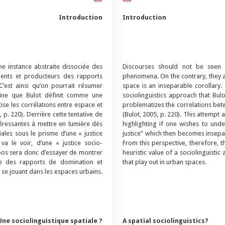
Introduction
Introduction
e instance abstraite dissociée des
Discourses should not be seen 
gents et producteurs des rapports
phenomena. On the contrary, they a
C’est ainsi qu’on pourrait résumer
space is an inseparable corollary
baine que Bulot définit comme une
sociolinguistics approach that Bulo
ise les corrélations entre espace et
problematizes the correlations bet
 p. 220). Derrière cette tentative de
(Bulot, 2005, p. 220). This attempt 
ntéressantes à mettre en lumière dès
highlighting if one wishes to unde
ales sous le prisme d’une « justice
justice” which then becomes insepar
va le voir, d’une « justice socio-
From this perspective, therefore, t
opos sera donc d’essayer de montrer
heuristic value of a sociolinguisti
que des rapports de domination et
that play out in urban spaces.
se jouant dans les espaces urbains.
Une sociolinguistique spatiale ?
A spatial sociolinguistics?