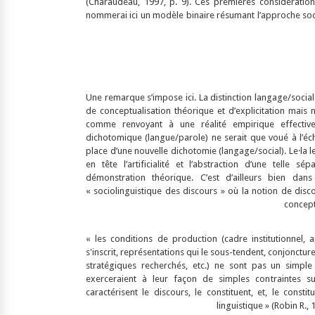
(Charaudeau, 1997, p. 9). Ces premières considérati
nommerai ici un modèle binaire résumant l’approche socio
Une remarque s’impose ici. La distinction langage/socia
de conceptualisation théorique et d’explicitation mais
comme renvoyant à une réalité empirique effective
dichotomique (langue/parole) ne serait que voué à l’éch
place d’une nouvelle dichotomie (langage/social). Le·la 
en tête l’artificialité et l’abstraction d’une telle 
démonstration théorique. C’est d’ailleurs bien da
« sociolinguistique des discours » où la notion de disc
concept
« les conditions de production (cadre institutionnel, 
s'inscrit, représentations qui le sous-tendent, conjoncture
stratégiques recherchés, etc.) ne sont pas un simple
exerceraient à leur façon de simples contraintes sur
caractérisent le discours, le constituent, et, le consti
linguistique » (Robin R., 