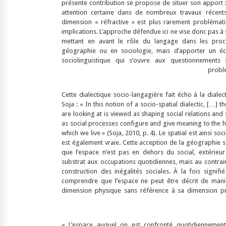
présente contribution se propose de situer son apport : s
attention certaine dans de nombreux travaux récents 
dimension « réfractive » est plus rarement problémat
implications. L’approche défendue ici ne vise donc pas à s
mettant en avant le rôle du langage dans les proc
géographie ou en sociologie, mais d’apporter un é
sociolinguistique qui s’ouvre aux questionnements
problé
Cette dialectique socio-langagière fait écho à la diale
Soja : « In this notion of a socio-spatial dialectic, […] t
are looking at is viewed as shaping social relations an
as social processes configure and give meaning to the h
which we live » (Soja, 2010, p. 4). Le spatial est ainsi s
est également vraie. Cette acception de la géographie 
que l’espace n’est pas en dehors du social, extérie
substrat aux occupations quotidiennes, mais au contrair
construction des inégalités sociales. À la fois signifi
comprendre que l’espace ne peut être décrit de mani
dimension physique sans référence à sa dimension pr
« L’espace auquel on est confronté quotidiennement