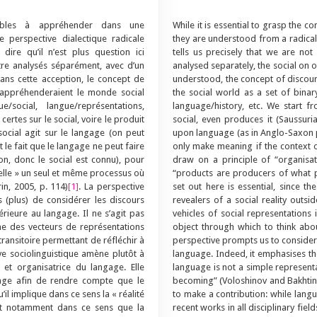
sables à appréhender dans une
While it is essential to grasp the c
e perspective dialectique radicale
they are understood from a radical 
dire qu’il n’est plus question ici
tells us precisely that we are not
tre analysés séparément, avec d’un
analysed separately, the social on 
 dans cette acception, le concept de
understood, the concept of discou
appréhenderaient le monde social
the social world as a set of binar
ocial, langue/représentations,
language/history, etc. We start f
certes sur le social, voire le produit
social, even produces it (Saussuri
social agit sur le langage (on peut
upon language (as in Anglo-Saxon 
le fait que le langage ne peut faire
only make meaning if the context of
n, donc le social est connu), pour
draw on a principle of “organisat
elle » un seul et même processus où
“products are producers of what p
in, 2005, p. 114)
[1]
. La perspective
set out here is essential, since t
as (plus) de considérer les discours
revealers of a social reality outsi
rieure au langage. Il ne s’agit pas
vehicles of social representations
e des vecteurs de représentations
object through which to think about
transitoire permettant de réfléchir à
perspective prompts us to consider
e sociolinguistique amène plutôt à
language. Indeed, it emphasises the
et organisatrice du langage. Elle
language is not a simple representati
ngage afin de rendre compte que le
becoming” (Voloshinov and Bakhtin, 19
’il implique dans ce sens la « réalité
to make a contribution: while lan
’est notamment dans ce sens que la
recent works in all disciplinary fie