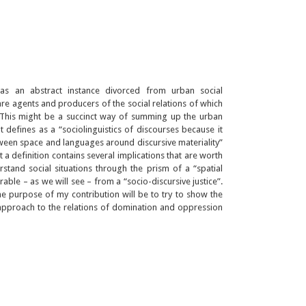
as an abstract instance divorced from urban social
re agents and producers of the social relations of which
. This might be a succinct way of summing up the urban
t defines as a “sociolinguistics of discourses because it
ween space and languages around discursive materiality”
at a definition contains several implications that are worth
rstand social situations through the prism of a “spatial
able – as we will see – from a “socio-discursive justice”.
he purpose of my contribution will be to try to show the
c approach to the relations of domination and oppression