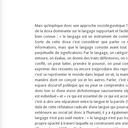
Mais qu’implique donc une approche sociolinguistique ? 
de la doxa dominante sur le langage supportant et facili
bien connue : « le langage est un instrument de commun
Sortir de cette doxa c’est considérer que parler ce
informations, mais que le langage consiste avant tout 
perpétuelle de significations. Par le langage, on catég
entoure, on évalue, on donne des traits définitoires, o
conflit, on peut lutter, prendre le pouvoir, on peut con
exprimer des ressentis ou encore (re)produire des représe
c’est se représenter le monde dans lequel on vit, la manièr
manière dont on conçoit soi et les autres. Parler, c’es
espace discursif politique qui ne peut se comprendre sa
donc loin ici d’une vision dichotomique saussurienne sé
est individuel » et « ce qui est essentiel de ce qui est acc
c’est-à-dire une séparation entre la langue et la parole (
delà de cette réfutation radicale d’une langue qui pourrai
extérieure au social (et donc à l’humain), il y a égalemen
langage n’est pas outil neutre : « le langage n’est pas t
propre opacité à travers laquelle se construisent une vis