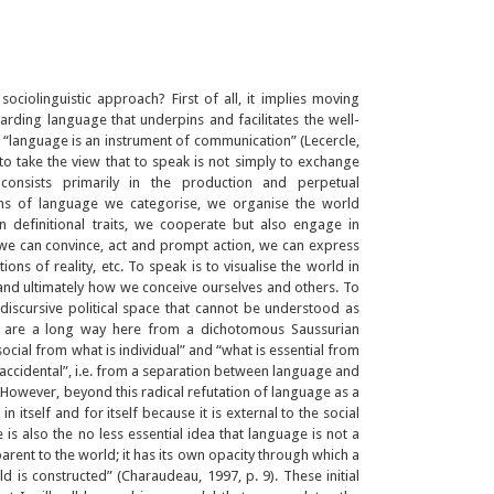
ociolinguistic approach? First of all, it implies moving
rding language that underpins and facilitates the well-
“language is an instrument of communication” (Lecercle,
to take the view that to speak is not simply to exchange
consists primarily in the production and perpetual
ns of language we categorise, we organise the world
 definitional traits, we cooperate but also engage in
, we can convince, act and prompt action, we can express
ons of reality, etc. To speak is to visualise the world in
 and ultimately how we conceive ourselves and others. To
 discursive political space that cannot be understood as
we are a long way here from a dichotomous Saussurian
ocial from what is individual” and “what is essential from
accidental”, i.e. from a separation between language and
. However, beyond this radical refutation of language as a
itself and for itself because it is external to the social
 is also the no less essential idea that language is not a
parent to the world; it has its own opacity through which a
ld is constructed” (Charaudeau, 1997, p. 9). These initial