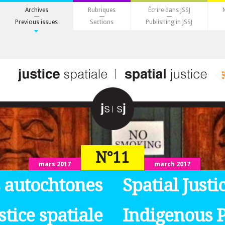
Archives
Rubriques
Écrire dans JSSJ
Previous issues
Sections
Publishing in JSSJ
N°11
mars 2017
march 2017
 autochtones
Spatial Justi
ustice spatiale
Indigenous 