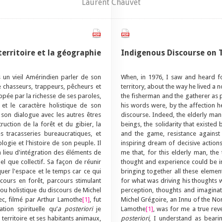
Laurent Chauvet
territoire et la géographie
Indigenous Discourse on 
s un vieil Amérindien parler de son
When, in 1976, I saw and heard for
e chasseurs, trappeurs, pêcheurs et
territory, about the way he lived a n
rappée par la richesse de ses paroles,
the fisherman and the gatherer as p
 et le caractère holistique de son
his words were, by the affection he
t son dialogue avec les autres êtres
discourse. Indeed, the elderly man 
truction de la forêt et du gibier, la
beings, the solidarity that existed
s tracasseries bureaucratiques, et
and the game, resistance against 
logie et l'histoire de son peuple. Il
inspiring dream of decisive action
n lieu d'intégration des éléments de
me that, for this elderly man, the
el que collectif. Sa façon de réunir
thought and experience could be int
uer l'espace et le temps car ce qui
bringing together all these elemen
cours en forêt, parcours stimulant
for what was driving his thoughts wa
f ou holistique du discours de Michel
perception, thoughts and imaginati
c, filmé par Arthur Lamothe
[1]
, fut
Michel Grégoire, an Innu of the Nor
ion spirituelle qu’
a posteriori
je
Lamothe
[1]
, was for me a true rev
erritoire et ses habitants animaux,
posteriori
, I understand as bearin