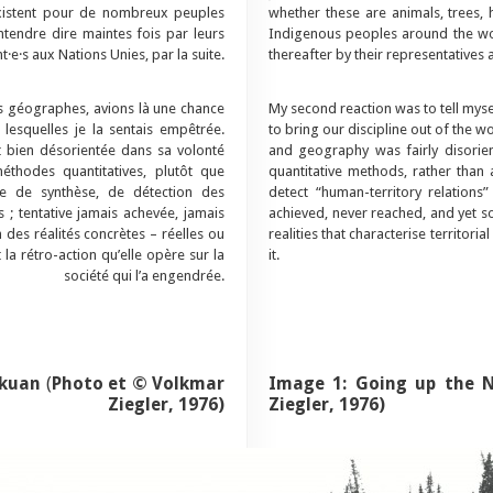
existent pour de nombreux peuples
whether these are animals, trees, h
tendre dire maintes fois par leurs
Indigenous peoples around the wor
·e·s aux Nations Unies, par la suite.
thereafter by their representatives 
s géographes, avions là une chance
My second reaction was to tell mys
 lesquelles je la sentais empêtrée.
to bring our discipline out of the w
it bien désorientée dans sa volonté
and geography was fairly disorien
méthodes quantitatives, plutôt que
quantitative methods, rather than 
ive de synthèse, de détection des
detect “human-territory relations
 ; tentative jamais achevée, jamais
achieved, never reached, and yet so
 des réalités concrètes – réelles ou
realities that characterise territori
 la rétro-action qu’elle opère sur la
it.
société qui l’a engendrée.
hkuan
(
Photo et © Volkmar
Image 1:
Going up the 
Ziegler, 1976)
Ziegler, 1976)