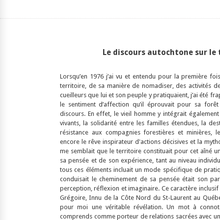
Le discours autochtone sur le 
Lorsqu’en 1976 j’ai vu et entendu pour la première foi
territoire, de sa manière de nomadiser, des activités d
cueilleurs que lui et son peuple y pratiquaient, j’ai été f
le sentiment d’affection qu’il éprouvait pour sa forêt
discours. En effet, le vieil homme y intégrait égalemen
vivants, la solidarité entre les familles étendues, la des
résistance aux compagnies forestières et minières, le
encore le rêve inspirateur d'actions décisives et la mytho
me semblait que le territoire constituait pour cet aîné u
sa pensée et de son expérience, tant au niveau individu
tous ces éléments incluait un mode spécifique de pratiq
conduisait le cheminement de sa pensée était son par
perception, réflexion et imaginaire. Ce caractère inclusi
Grégoire, Innu de la Côte Nord du St-Laurent au Québe
pour moi une véritable révélation. Un mot à connotat
comprends comme porteur de relations sacrées avec un t