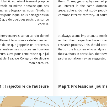
blait être particulièrement propice
them. To me, geography seemed part
éressait au même domaine que ses
an interest in the same domain 
ous, les géographes, nous n’étudions
geographers, do not study people 
iers pour lequel nous partageons un
common interest: territory. Of cour
ncé que de quelques petits pas sur ce
chemin.
intervenant·e·s sur un terrain donné
It always seems important to me th
éellement tenir compte de leur impact
explain their respective trajectorie
r de ce que j’appelle un processus
research process. This should parta
qui analyse ses sources en fonction
that of the historian who analyses
urs. C’est pour cette raison que j’ai
their authors in particular. That i
et de Beatrice Collignon de décrire
professional journey, as suggested 
mon parcours.
1 : Trajectoire de l’auteure
Map 1:
Professional journ