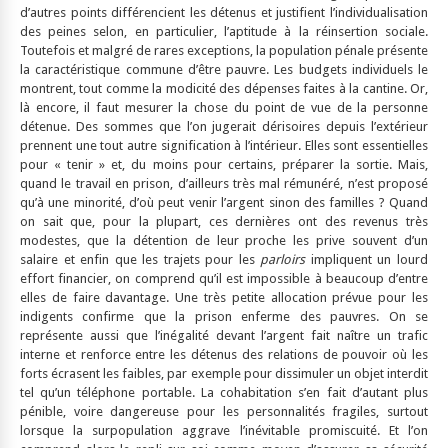
d’autres points différencient les détenus et justifient l’individualisation
des peines selon, en particulier, l’aptitude à la réinsertion sociale.
Toutefois et malgré de rares exceptions, la population pénale présente
la caractéristique commune d’être pauvre. Les budgets individuels le
montrent, tout comme la modicité des dépenses faites à la cantine. Or,
là encore, il faut mesurer la chose du point de vue de la personne
détenue. Des sommes que l’on jugerait dérisoires depuis l’extérieur
prennent une tout autre signification à l’intérieur. Elles sont essentielles
pour « tenir » et, du moins pour certains, préparer la sortie. Mais,
quand le travail en prison, d’ailleurs très mal rémunéré, n’est proposé
qu’à une minorité, d’où peut venir l’argent sinon des familles ? Quand
on sait que, pour la plupart, ces dernières ont des revenus très
modestes, que la détention de leur proche les prive souvent d’un
salaire et enfin que les trajets pour les
parloirs
impliquent un lourd
effort financier, on comprend qu’il est impossible à beaucoup d’entre
elles de faire davantage. Une très petite allocation prévue pour les
indigents confirme que la prison enferme des pauvres. On se
représente aussi que l’inégalité devant l’argent fait naître un trafic
interne et renforce entre les détenus des relations de pouvoir où les
forts écrasent les faibles, par exemple pour dissimuler un objet interdit
tel qu’un téléphone portable. La cohabitation s’en fait d’autant plus
pénible, voire dangereuse pour les personnalités fragiles, surtout
lorsque la surpopulation aggrave l’inévitable promiscuité. Et l’on