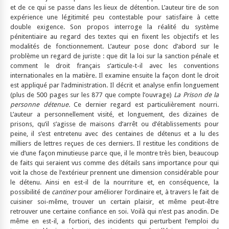
et de ce qui se passe dans les lieux de détention. L’auteur tire de son
expérience une légitimité peu contestable pour satisfaire à cette
double exigence. Son propos interroge la réalité du système
pénitentiaire au regard des textes qui en fixent les objectifs et les
modalités de fonctionnement. L’auteur pose donc d’abord sur le
problème un regard de juriste : que dit la loi sur la sanction pénale et
comment le droit français s’articule-t-il avec les conventions
internationales en la matière. Il examine ensuite la façon dont le droit
est appliqué par l’administration. Il décrit et analyse enfin longuement
(plus de 500 pages sur les 877 que compte l’ouvrage)
La Prison de la
personne détenue.
Ce dernier regard est particulièrement nourri.
L’auteur a personnellement visité, et longuement, des dizaines de
prisons, qu’il s’agisse de maisons d’arrêt ou d’établissements pour
peine, il s’est entretenu avec des centaines de détenus et a lu des
milliers de lettres reçues de ces derniers. Il restitue les conditions de
vie d’une façon minutieuse parce que, il le montre très bien, beaucoup
de faits qui seraient vus comme des détails sans importance pour qui
voit la chose de l’extérieur prennent une dimension considérable pour
le détenu. Ainsi en est-il de la nourriture et, en conséquence, la
possibilité de
cantiner
pour améliorer l’ordinaire et, à travers le fait de
cuisiner soi-même, trouver un certain plaisir, et même peut-être
retrouver une certaine confiance en soi. Voilà qui n’est pas anodin. De
même en est-il, a fortiori, des incidents qui perturbent l’emploi du