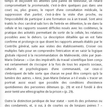
temps et déçoivent les attentes (une panne de téléviseur, un retard
compromettant la
promenade,
c’est-à-dire quelques pas dans une
cour) ou, plus graves, le report d’une consultation médicale, la
suppression d’un
parloir
, c’est-à-dire la visite d’un proche, ou
l’impossibilité de participer à une formation ou à un travail. Sont ainsi
traités le choc carcéral subi lors de l’entrée en détention, la vie dans la
cellule et les rapports souvent difficiles noués avec les codétenus, la
pratique des activités permettant de sortir de la cellule, les relations
possibles avec le dehors. La description détaillée qui en est faite
confirme et prolonge ce que disent les rapports annuels établis par le
Contrôle général, suite aux visites des établissements. Croiser ces
multiples faits pour en comprendre l’intrication et en saisir la logique
globale répond à la recommandation de Malinowski, citée par Jean-
Marie Delarue : « L’un des impératifs du travail scientifique bien conçu
est certainement de s’occuper à la fois de tous les aspects sociaux,
culturels et psychologiques d’une communauté, car ceux-ci
s’imbriquent de telle sorte que chacun ne peut être compris qu’à la
lumière des autres. » Ainsi, Jean-Marie Delarue a-t-il voulu « tracer un
portrait aussi exact que possible des conditions d’existence
quotidiennes des personnes détenues (p. 29) et est-il fondé à dire
avoir tenté une ethnographie de la prison » (p. 29).
Outre la distinction juridique de leur statut – sont-ils des prévenus ou
des condamnés, et, si oui, à de courtes ou de longues peines ? –