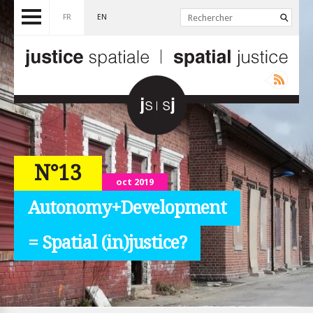
FR
EN
N°13
oct 2019
Autonomy+Development
= Spatial (in)justice?