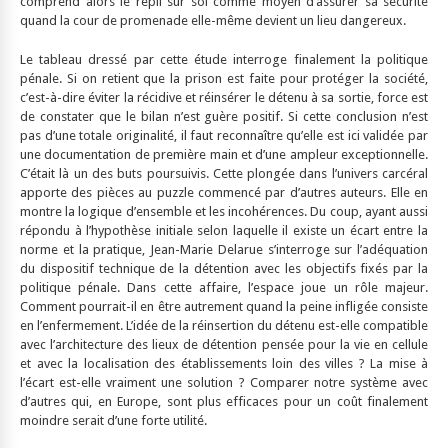
comprend alors le repli sur soi comme moyen d’assurer sa sécurité
quand la cour de promenade elle-même devient un lieu dangereux.
Le tableau dressé par cette étude interroge finalement la politique
pénale. Si on retient que la prison est faite pour protéger la société,
c’est-à-dire éviter la récidive et réinsérer le détenu à sa sortie, force est
de constater que le bilan n’est guère positif. Si cette conclusion n’est
pas d’une totale originalité, il faut reconnaître qu’elle est ici validée par
une documentation de première main et d’une ampleur exceptionnelle.
C’était là un des buts poursuivis. Cette plongée dans l’univers carcéral
apporte des pièces au puzzle commencé par d’autres auteurs. Elle en
montre la logique d’ensemble et les incohérences. Du coup, ayant aussi
répondu à l’hypothèse initiale selon laquelle il existe un écart entre la
norme et la pratique, Jean-Marie Delarue s’interroge sur l’adéquation
du dispositif technique de la détention avec les objectifs fixés par la
politique pénale. Dans cette affaire, l’espace joue un rôle majeur.
Comment pourrait-il en être autrement quand la peine infligée consiste
en l’enfermement. L’idée de la réinsertion du détenu est-elle compatible
avec l’architecture des lieux de détention pensée pour la vie en cellule
et avec la localisation des établissements loin des villes ? La mise à
l’écart est-elle vraiment une solution ? Comparer notre système avec
d’autres qui, en Europe, sont plus efficaces pour un coût finalement
moindre serait d’une forte utilité.