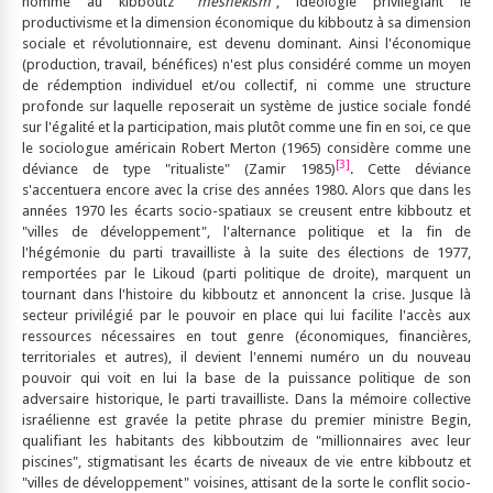
nommé au kibboutz "
meshekism
", idéologie privilégiant le
productivisme et la dimension économique du kibboutz à sa dimension
sociale et révolutionnaire, est devenu dominant. Ainsi l'économique
(production, travail, bénéfices) n'est plus considéré comme un moyen
de rédemption individuel et/ou collectif, ni comme une structure
profonde sur laquelle reposerait un système de justice sociale fondé
sur l'égalité et la participation, mais plutôt comme une fin en soi, ce que
le sociologue américain Robert Merton (1965) considère comme une
[3]
déviance de type "ritualiste" (Zamir 1985)
. Cette déviance
s'accentuera encore avec la crise des années 1980. Alors que dans les
années 1970 les écarts socio-spatiaux se creusent entre kibboutz et
"villes de développement", l'alternance politique et la fin de
l'hégémonie du parti travailliste à la suite des élections de 1977,
remportées par le Likoud (parti politique de droite), marquent un
tournant dans l'histoire du kibboutz et annoncent la crise. Jusque là
secteur privilégié par le pouvoir en place qui lui facilite l'accès aux
ressources nécessaires en tout genre (économiques, financières,
territoriales et autres), il devient l'ennemi numéro un du nouveau
pouvoir qui voit en lui la base de la puissance politique de son
adversaire historique, le parti travailliste. Dans la mémoire collective
israélienne est gravée la petite phrase du premier ministre Begin,
qualifiant les habitants des kibboutzim de "millionnaires avec leur
piscines", stigmatisant les écarts de niveaux de vie entre kibboutz et
"villes de développement" voisines, attisant de la sorte le conflit socio-