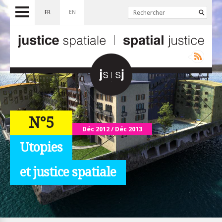
FR
EN
N°5
Déc 2012 / Déc 2013
Utopies
et justice spatiale