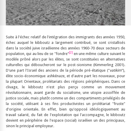
Suite à l'échec relatif de l'intégration des immigrants des années 1950,
échec auquel le kibboutz a largement contribué, se sont cristallisés
dans la société juive israélienne des années 1960-70 deux secteurs de
[2]
population, qui au lieu de se "fondre"
en une même culture suivant le
modèle prôné alors par les élites, se sont constituées en alternatives
culturelles qui déboucheront sur le post-sionisme (Kimmerling 2001).
D'une part l'Israël des anciens de la période pré-étatique ("
vatikim
"),
élite socio-économique ashkénaze, et d'autre part les nouveaux, pour
la plupart Orientaux, prolétariats des régions périphériques. Dans ce
clivage, le kibboutz n'est plus perçu comme un mouvement
révolutionnaire, avant garde du socialisme, une utopie assoiffée de
justice sociale, mais plutôt comme un des compartiments privilégiés de
la société, utilisant à ses fins productivistes un prolétariat "fruste"
d'origine orientale. En effet, bien qu'opposé idéologiquement au
travail salarié, du fait de l'exploitation qui l'accompagne, le kibboutz
devient en périphérie de l'espace (social) israélien un des principaux,
sinon le principal employeur.