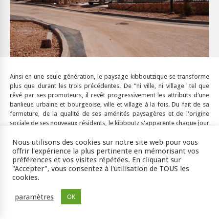
Ainsi en une seule génération, le paysage kibboutzique se transforme
plus que durant les trois précédentes. De "ni ville, ni village" tel que
rêvé par ses promoteurs, il revêt progressivement les attributs d'une
banlieue urbaine et bourgeoise, ville et village à la fois. Du fait de sa
fermeture, de la qualité de ses aménités paysagères et de l'origine
sociale de ses nouveaux résidents, le kibboutz s'apparente chaque jour
davantage aux
gated communities
. Cette évolution s'inscrit dans une
Nous utilisons des cookies sur notre site web pour vous
société urbaine israélienne de plus en plus émiettée. Les strates
offrir l'expérience la plus pertinente en mémorisant vos
successives d'urbanisation ont laissé en marge certaines composantes
préférences et vos visites répétées. En cliquant sur
de cette société, ghettoïfiant durablement certains secteurs urbains,
"Accepter", vous consentez à l'utilisation de TOUS les
telles les "villes de développement".
cookies.
paramètres
OK