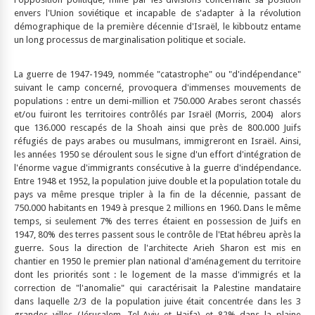
envers l'Union soviétique et incapable de s'adapter à la révolution
démographique de la première décennie d'Israël, le kibboutz entame
un long processus de marginalisation politique et sociale.
La guerre de 1947-1949, nommée "catastrophe" ou "d'indépendance"
suivant le camp concerné, provoquera d'immenses mouvements de
populations : entre un demi-million et 750.000 Arabes seront chassés
et/ou fuiront les territoires contrôlés par Israël (Morris, 2004) alors
que 136.000 rescapés de la Shoah ainsi que près de 800.000 Juifs
réfugiés de pays arabes ou musulmans, immigreront en Israël. Ainsi,
les années 1950 se déroulent sous le signe d'un effort d'intégration de
l'énorme vague d'immigrants consécutive à la guerre d'indépendance.
Entre 1948 et 1952, la population juive double et la population totale du
pays va même presque tripler à la fin de la décennie, passant de
750.000 habitants en 1949 à presque 2 millions en 1960. Dans le même
temps, si seulement 7% des terres étaient en possession de Juifs en
1947, 80% des terres passent sous le contrôle de l'Etat hébreu après la
guerre. Sous la direction de l'architecte Arieh Sharon est mis en
chantier en 1950 le premier plan national d'aménagement du territoire
dont les priorités sont : le logement de la masse d'immigrés et la
correction de "l'anomalie" qui caractérisait la Palestine mandataire
dans laquelle 2/3 de la population juive était concentrée dans les 3
grandes villes (Jérusalem, Tel-Aviv et Haifa) et 82% dans la plaine