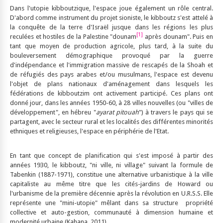
Dans l'utopie kibboutzique, l'espace joue également un rôle central.
D'abord comme instrument du projet sioniste, le kibboutz s'est attelé à
la conquête de la terre d'Israël jusque dans les régions les plus
[1]
reculées et hostiles de la Palestine "dounam
après dounam". Puis en
tant que moyen de production agricole, plus tard, à la suite du
bouleversement démographique provoqué par la guerre
d'indépendance et l'immigration massive de rescapés de la Shoah et
de réfugiés des pays arabes et/ou musulmans, l'espace est devenu
l'objet de plans nationaux d'aménagement dans lesquels les
fédérations de kibboutzim ont activement participé. Ces plans ont
donné jour, dans les années 1950-60, à 28 villes nouvelles (ou "villes de
développement", en hébreu "
ayarat pitouah
") à travers le pays qui se
partagent, avec le secteur rural et les localités des différentes minorités
ethniques et religieuses, l'espace en périphérie de l'Etat.
En tant que concept de planification qui s'est imposé à partir des
années 1930, le kibboutz, "ni ville, ni village" suivant la formule de
Tabenkin (1887-1971), constitue une alternative urbanistique à la ville
capitaliste au même titre que les cités-jardins de Howard ou
l'urbanisme de la première décennie après la révolution en U.R.S.S. Elle
représente une "mini-utopie" mêlant dans sa structure propriété
collective et auto-gestion, communauté à dimension humaine et
modernité urbaine (Kahana, 2011).