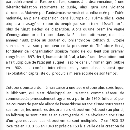
particulièrement en Europe de l'est, soumis à la discrimination, à une
déterritorialisation récurrente et subie, ainsi qu'à une violence
chronique. Motivée par l'antisémitisme virulent et influencée par l'idée
nationale, en pleine expansion dans l'Europe du 19ème siècle, cette
utopie a envisagé un retour du peuple juif sur la terre d'Israël après
plus de vingt siècles de dispersion. Alors qu'une première vague
d'immigration prend racine dans la Palestine ottomane, dans les
années 1880, grâce au soutien du philanthrope Rothschild, l'utopie
sioniste trouve son promoteur en la personne de Théodore Herzl,
fondateur de l'organisation sioniste mondiale qui tient son premier
congrès en 1897. Herzl, humaniste libéral, a laissé une description tout
à fait utopique de l'Etat juif auquel il aspire dans un roman qu'il publie
en 1902. Les conflits inter-ethniques y sont absents ainsi que
l'exploitation capitaliste qui produit la misère sociale de son temps.
L'utopie sioniste a donné naissance à une autre utopie plus spécifique,
le kibboutz, qui s'est développé en Palestine comme réseau de
communautés principalement agraires à partir de 1910. Influencé par
les courants de pensée allant de l'anarchisme au socialisme sous toutes
ses formes, les membres des premiers kibboutzim (kibboutz au pluriel,
en hébreu) se sont institués en avant-garde d'une révolution socialiste
d'un type nouveau. Les kibboutzim se sont multipliés : 7 en 1920, 32
localités en 1930, 85 en 1940 et près de 150 à la veille de la création de