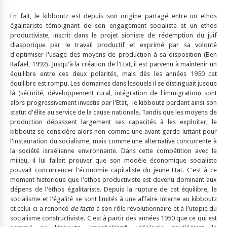
En fait, le kibboutz est depuis son origine partagé entre un ethos
égalitariste témoignant de son engagement socialiste et un ethos
productiviste, inscrit dans le projet sioniste de rédemption du juif
diasporique par le travail productif et exprimé par sa volonté
d'optimiser l'usage des moyens de production à sa disposition (Ben
Rafael, 1992). Jusqu'à la création de l'Etat, il est parvenu à maintenir un
équilibre entre ces deux polarités, mais dès les années 1950 cet
équilibre est rompu. Les domaines dans lesquels il se distinguait jusque
là (sécurité, développement rural, intégration de l'immigration) sont
alors progressivement investis par l'Etat, le kibboutz perdant ainsi son
statut d'élite au service de la cause nationale. Tandis que les moyens de
production dépassent largement ses capacités à les exploiter, le
kibboutz se considère alors non comme une avant garde luttant pour
l'instauration du socialisme, mais comme une alternative concurrente à
la société israélienne environnante. Dans cette compétition avec le
milieu, il lui fallait prouver que son modèle économique socialiste
pouvait concurrencer l'économie capitaliste du jeune Etat. C'est à ce
moment historique que l'ethos productiviste est devenu dominant aux
dépens de l'ethos égalitariste. Depuis la rupture de cet équilibre, le
socialisme et l'égalité se sont limités à une affaire interne au kibboutz
et celui-ci a renoncé
de facto
à son rôle révolutionnaire et à l'utopie du
socialisme constructiviste. C'est à partir des années 1950 que ce qui est