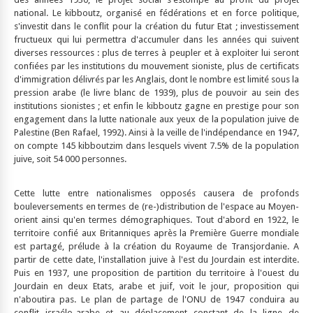
national. Le kibboutz, organisé en fédérations et en force politique,
s'investit dans le conflit pour la création du futur Etat ; investissement
fructueux qui lui permettra d'accumuler dans les années qui suivent
diverses ressources : plus de terres à peupler et à exploiter lui seront
confiées par les institutions du mouvement sioniste, plus de certificats
d'immigration délivrés par les Anglais, dont le nombre est limité sous la
pression arabe (le livre blanc de 1939), plus de pouvoir au sein des
institutions sionistes ; et enfin le kibboutz gagne en prestige pour son
engagement dans la lutte nationale aux yeux de la population juive de
Palestine (Ben Rafael, 1992). Ainsi à la veille de l'indépendance en 1947,
on compte 145 kibboutzim dans lesquels vivent 7.5% de la population
juive, soit 54 000 personnes.
Cette lutte entre nationalismes opposés causera de profonds
bouleversements en termes de (re-)distribution de l'espace au Moyen-
orient ainsi qu'en termes démographiques. Tout d'abord en 1922, le
territoire confié aux Britanniques après la Première Guerre mondiale
est partagé, prélude à la création du Royaume de Transjordanie. A
partir de cette date, l'installation juive à l'est du Jourdain est interdite.
Puis en 1937, une proposition de partition du territoire à l'ouest du
Jourdain en deux Etats, arabe et juif, voit le jour, proposition qui
n'aboutira pas. Le plan de partage de l'ONU de 1947 conduira au
conflit israélo-arabe et au déplacement constant de la ligne de