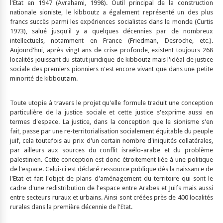
l'Etat en 1947 (Avrahami, 1998). Outil principal de la construction
nationale sioniste, le kibboutz a également représenté un des plus
francs succès parmi les expériences socialistes dans le monde (Curtis
1973), salué jusqu'il y a quelques décennies par de nombreux
intellectuels, notamment en France (Friedman, Desroche, etc.).
Aujourd'hui, après vingt ans de crise profonde, existent toujours 268
localités jouissant du statut juridique de kibboutz mais l'idéal de justice
sociale des premiers pionniers n'est encore vivant que dans une petite
minorité de kibboutzim.
Toute utopie à travers le projet qu'elle formule traduit une conception
particulière de la justice sociale et cette justice s'exprime aussi en
termes d'espace. La justice, dans la conception que le sionisme s'en
fait, passe par une re-territorialisation socialement équitable du peuple
juif, cela toutefois au prix d'un certain nombre d'iniquités collatérales,
par ailleurs aux sources du conflit israélo-arabe et du problème
palestinien. Cette conception est donc étroitement liée à une politique
de l'espace. Celui-ci est déclaré ressource publique dès la naissance de
l'Etat et fait l'objet de plans d'aménagement du territoire qui sont le
cadre d'une redistribution de l'espace entre Arabes et Juifs mais aussi
entre secteurs ruraux et urbains. Ainsi sont créées près de 400 localités
rurales dans la première décennie de l'Etat.