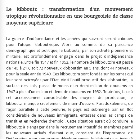
Le kibboutz : transformation d'un mouvement
utopique révolutionnaire en une bourgeoisie de classe
moyenne supérieure
La guerre d'indépendance et les années qui suivront seront critiques
pour l'utopie kibboutzique. Alors au sommet de sa puissance
démographique et politique, le kibboutz, par son activité pionnière et
militaire, est profondément engagé dans le projet d'indépendance
nationale. Entre fin 1947 et fin 1952, le nombre de kibboutzim est passé
de 145 à 217, soit 72 nouveaux kibboutzim en 5 ans, dont 41 nouveaux
pour la seule année 1949. Ces kibboutzim sont fondés sur les terres qui
leur sont octroyées par l'Etat. Ainsi l'outil productif des kibboutzim, la
surface des sols, passe de moins d'un demi-million de dounams en
1947 à plus d'un million et demi de dounams en 1952. Toutefois, face à
cet accroissement considérable des moyens de production, le
kibboutz manque cruellement de main-d'oeuvre. Paradoxalement, de
façon parallèle à cette pénurie, le pays est submergé par un flot
considérable de nouveaux immigrants, entassés dans les camps de
transit et en recherche d'emploi. Cette situation aurait dû conduire le
kibboutz à s'engager dans le recrutement intensif de membres parmi
les nouveaux arrivés d'autant que, conscient de l'importance de
l'intégration pour son propre développement, le kibboutz est jusqu'à