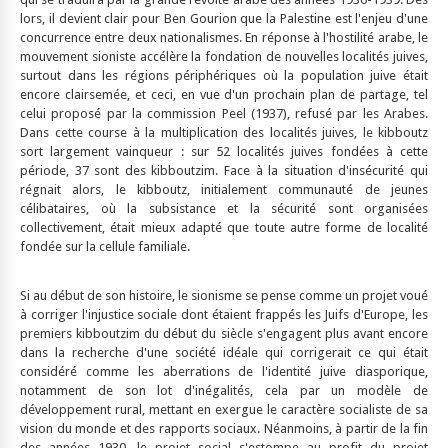
lors, il devient clair pour Ben Gourion que la Palestine est l'enjeu d'une
concurrence entre deux nationalismes. En réponse à l'hostilité arabe, le
mouvement sioniste accélère la fondation de nouvelles localités juives,
surtout dans les régions périphériques où la population juive était
encore clairsemée, et ceci, en vue d'un prochain plan de partage, tel
celui proposé par la commission Peel (1937), refusé par les Arabes.
Dans cette course à la multiplication des localités juives, le kibboutz
sort largement vainqueur : sur 52 localités juives fondées à cette
période, 37 sont des kibboutzim. Face à la situation d'insécurité qui
régnait alors, le kibboutz, initialement communauté de jeunes
célibataires, où la subsistance et la sécurité sont organisées
collectivement, était mieux adapté que toute autre forme de localité
fondée sur la cellule familiale.
Si au début de son histoire, le sionisme se pense comme un projet voué
à corriger l'injustice sociale dont étaient frappés les Juifs d'Europe, les
premiers kibboutzim du début du siècle s'engagent plus avant encore
dans la recherche d'une société idéale qui corrigerait ce qui était
considéré comme les aberrations de l'identité juive diasporique,
notamment de son lot d'inégalités, cela par un modèle de
développement rural, mettant en exergue le caractère socialiste de sa
vision du monde et des rapports sociaux. Néanmoins, à partir de la fin
des années 1930, le projet social s'estompe au profit du projet