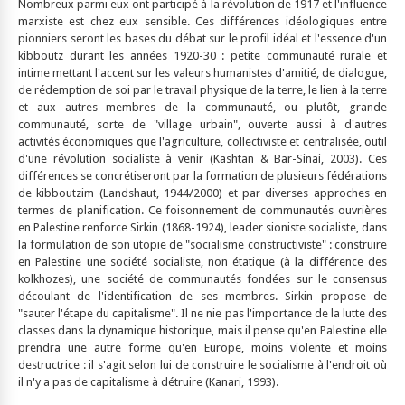
Nombreux parmi eux ont participé à la révolution de 1917 et l'influence
marxiste est chez eux sensible. Ces différences idéologiques entre
pionniers seront les bases du débat sur le profil idéal et l'essence d'un
kibboutz durant les années 1920-30 : petite communauté rurale et
intime mettant l'accent sur les valeurs humanistes d'amitié, de dialogue,
de rédemption de soi par le travail physique de la terre, le lien à la terre
et aux autres membres de la communauté, ou plutôt, grande
communauté, sorte de "village urbain", ouverte aussi à d'autres
activités économiques que l'agriculture, collectiviste et centralisée, outil
d'une révolution socialiste à venir (Kashtan & Bar-Sinai, 2003). Ces
différences se concrétiseront par la formation de plusieurs fédérations
de kibboutzim (Landshaut, 1944/2000) et par diverses approches en
termes de planification. Ce foisonnement de communautés ouvrières
en Palestine renforce Sirkin (1868-1924), leader sioniste socialiste, dans
la formulation de son utopie de "socialisme constructiviste" : construire
en Palestine une société socialiste, non étatique (à la différence des
kolkhozes), une société de communautés fondées sur le consensus
découlant de l'identification de ses membres. Sirkin propose de
"sauter l'étape du capitalisme". Il ne nie pas l'importance de la lutte des
classes dans la dynamique historique, mais il pense qu'en Palestine elle
prendra une autre forme qu'en Europe, moins violente et moins
destructrice : il s'agit selon lui de construire le socialisme à l'endroit où
il n'y a pas de capitalisme à détruire (Kanari, 1993).