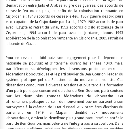
démarcation entre Juifs et Arabes au gré des guerres, des accords de
cessez-le-feu ou de paix, et enfin de la colonisation rampante en
Cisjordanie : 1949 accords de cessez-le-feu, 1967 guerre des Six jours
et occupation de la Cisjordanie par Israël, 1979-1982 accords de paix
avec l'Egypte et retrait du Sinaï, 1993 accords d'Oslo et zonage de la
Cisjordanie, 1994 accord de paix avec la Jordanie, depuis 1993
accélération de la colonisation rampante en Cisjordanie, 2005 retrait de
la bande de Gaza.
Pour en revenir au kibboutz, son engagement pour l'indépendance
nationale se poursuit et s'intensifie durant les années 1940, mais,
parallèlement se développent les dissensions politiques entre les
fédérations kibboutziques et le parti ouvrier de Ben Gourion, leader du
système politique juif de Palestine et du mouvement sioniste. Ces
dissensions conduiront à diverses scissions et plus tard à la formation
d'un parti politique concurrent de celui de Ben Gourion, parti soutenu
par les deux plus grandes fédérations de kibboutzim. Cet
affrontement politique au sein du mouvement ouvrier parvient à son
paroxysme à la création de l'Etat d'Israël. Aux premières élections du
parlement en 1949, le Mapam, identifié aux mouvements
kibboutziques, devient le deuxième plus grand parti israélien après le
parti de Ben Gourion, mais celui-ci ne l'intégra pas à sa coalition. Dans
l'opposition politique, miné par les divisions concernant sa position