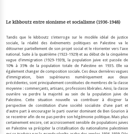
Le kibboutz entre sionisme et socialisme (1936-1948)
Tandis que le kibboutz s'interroge sur le modèle idéal de justice
sociale, la réalité des événements politiques en Palestine va le
détourner partiellement de son projet social et le réorienter vers l'axe
national. Suite à la quatrième (1923-1929) et au début de la cinquième
vague d'immigration (1929-1939), la population juive est passée de
10% à 35% de la population totale de Palestine en 1935. Elle va
également changer de composition sociale. Ces deux dernières vagues
d'immigration, bien supérieures numériquement aux deux
précédentes, sont principalement constituées de membres de la classe
moyenne : commerçants, artisans, professions libérales. Ainsi, la classe
ouvrière va perdre la majorité au sein de la population juive de
Palestine. Cette situation nouvelle va contribuer à éloigner la
perspective de constitution d'une société socialiste d'une part et
d'autre part à encourager le parti ouvrier dominant de Ben Gourion à
se recentrer afin de ne pas perdre son hégémonie politique. Mais plus
certainement encore, cet accroissement sensible de populations juives
en Palestine va précipiter la cristallisation du nationalisme palestinien
qui se traduira par la grande révolte arabe des années 1936-1939. Dès