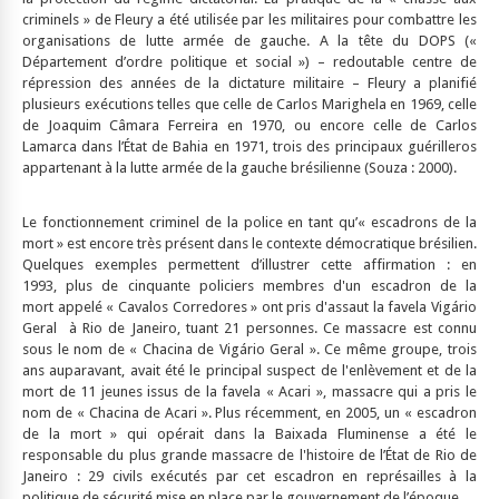
criminels » de Fleury a été utilisée par les militaires pour combattre les
organisations de lutte armée de gauche. A la tête du DOPS («
Département d’ordre politique et social ») – redoutable centre de
répression des années de la dictature militaire – Fleury a planifié
plusieurs exécutions telles que celle de Carlos Marighela en 1969, celle
de Joaquim Câmara Ferreira en 1970, ou encore celle de Carlos
Lamarca dans l’État de Bahia en 1971, trois des principaux guérilleros
appartenant à la lutte armée de la gauche brésilienne (Souza : 2000).
Le fonctionnement criminel de la police en tant qu’« escadrons de la
mort » est encore très présent dans le contexte démocratique brésilien.
Quelques exemples permettent d’illustrer cette affirmation : en
1993, plus de cinquante policiers membres d'un escadron de la
mort appelé « Cavalos Corredores » ont pris d'assaut la favela Vigário
Geral à Rio de Janeiro, tuant 21 personnes. Ce massacre est connu
sous le nom de « Chacina de Vigário Geral ». Ce même groupe, trois
ans auparavant, avait été le principal suspect de l'enlèvement et de la
mort de 11 jeunes issus de la favela « Acari », massacre qui a pris le
nom de « Chacina de Acari ». Plus récemment, en 2005, un « escadron
de la mort » qui opérait dans la Baixada Fluminense a été le
responsable du plus grande massacre de l'histoire de l’État de Rio de
Janeiro : 29 civils exécutés par cet escadron en représailles à la
politique de sécurité mise en place par le gouvernement de l’époque.