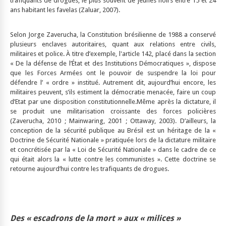
trafiquants de drogues, le plus souvent de jeunes noirs entre 15 et 24
ans habitant les favelas (Zaluar, 2007).
Selon Jorge Zaverucha, la Constitution brésilienne de 1988 a conservé
plusieurs enclaves autoritaires, quant aux relations entre civils,
militaires et police. À titre d’exemple, l'article 142, placé dans la section
« De la défense de l’État et des Institutions Démocratiques », dispose
que les Forces Armées ont le pouvoir de suspendre la loi pour
défendre l’ « ordre » institué. Autrement dit, aujourd’hui encore, les
militaires peuvent, s’ils estiment la démocratie menacée, faire un coup
d’Etat par une disposition constitutionnelle.Même après la dictature, il
se produit une militarisation croissante des forces policières
(Zaverucha, 2010 ; Mainwaring, 2001 ; Ottaway, 2003). D’ailleurs, la
conception de la sécurité publique au Brésil est un héritage de la «
Doctrine de Sécurité Nationale » pratiquée lors de la dictature militaire
et concrétisée par la « Loi de Sécurité Nationale » dans le cadre de ce
qui était alors la « lutte contre les communistes ». Cette doctrine se
retourne aujourd’hui contre les trafiquants de drogues.
Des « escadrons de la mort » aux « milices »