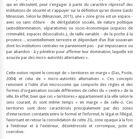
qui en découlent, peut s'engager à partir du caractère répressif des
institutions de sécurité et s'appuyer sur la définition qu'en donne Gaidz
Minassian. Selon lui (Minassian, 2011), une « zone grise est un espace -
avec ou sans clôture - de dérégulation sociale, de nature politique
(autodétermination, séparatisme) ou socio-économique (espaces de
criminalité, espaces désocialisés..), de taille variable - de la poche à la
province -, essentiellement terrestre et dépendant d’un État souverain
dont les institutions centrales ne parviennent pas - par impuissance ou
par abandon - à y pénétrer pour affirmer leur domination, laquelle est
assurée par des micro-autorités alternatives ».
Cette notion rejoint le concept de « territoires en marge » (Das, Poole,
2004) et celui de « micro-autorités alternatives ». Ces concepts
renvoient à l'idée d'un microcosme qui comporte des règles et des
formes d'organisation sociale différentes de celles du « centre » de la
ville. En effet, bien que ces « territoires » appartiennent à la ville selon le
sens courant, ils sont même temps « en marge » de celle-ci. Ces
territoires sont donc caractérisés principalement par des zones
d'intersection constante entre le formel et l’informel, le légal et l’illégal,
favorisant en retour la consolidation de cette ZG, zone opaque à la fois
à l’intérieur et à l'extérieur, désintéressée et corrompue, juste et
coercitive.