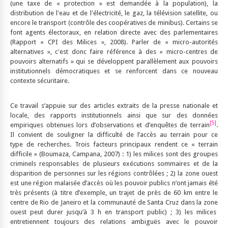
(une taxe de « protection » est demandée à la population), la
distribution de l'eau et de l'électricité, le gaz, la télévision satellite, ou
encore le transport (contrôle des coopératives de minibus). Certains se
font agents électoraux, en relation directe avec des parlementaires
(Rapport « CPI des Milices », 2008). Parler de « micro-autorités
alternatives », c'est donc faire référence à des « micro-centres de
pouvoirs alternatifs » qui se développent parallèlement aux pouvoirs
institutionnels démocratiques et se renforcent dans ce nouveau
contexte sécuritaire.
Ce travail s’appuie sur des articles extraits de la presse nationale et
locale, des rapports institutionnels ainsi que sur des données
[5]
empiriques obtenues lors d’observations et d’enquêtes de terrain
.
Il convient de souligner la difficulté de l’accès au terrain pour ce
type de recherches. Trois facteurs principaux rendent ce « terrain
difficile » (Boumaza, Campana, 2007) : 1) les milices sont des groupes
criminels responsables de plusieurs exécutions sommaires et de la
disparition de personnes sur les régions contrôlées ; 2) la zone ouest
est une région malaisée d’accès où les pouvoir publics n’ont jamais été
très présents (à titre d’exemple, un trajet de près de 60 km entre le
centre de Rio de Janeiro et la communauté de Santa Cruz dans la zone
ouest peut durer jusqu’à 3 h en transport public) ; 3) les milices
entretiennent toujours des relations ambiguës avec le pouvoir