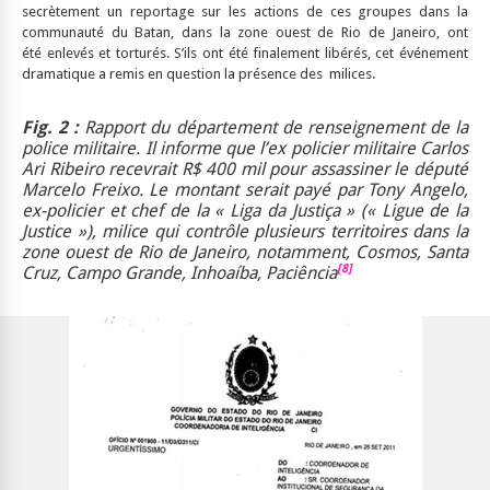
secrètement un reportage sur les actions de ces groupes dans la
communauté du Batan, dans la zone ouest de Rio de Janeiro, ont
été enlevés et torturés. S’ils ont été finalement libérés, cet événement
dramatique a remis en question la présence des milices.
Fig. 2
:
Rapport du département de renseignement de la
police militaire. Il informe que l’ex policier militaire Carlos
Ari Ribeiro recevrait R$ 400 mil pour assassiner le député
Marcelo Freixo. Le montant serait payé par Tony Angelo,
ex-policier et chef de la «
Liga da J
usti
ça
»
(« Ligue de la
Justice »)
, milice qui contrôle plusieurs territoires dans la
zone ouest de Rio de Janeiro, notamment, Cosmos, Santa
[8]
Cruz, Campo Grande, Inhoaí
ba, Paci
ê
ncia