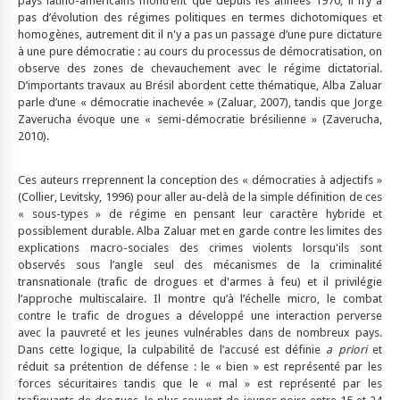
pays latino-américains montrent que depuis les années 1970, il n’y a
pas d’évolution des régimes politiques en termes dichotomiques et
homogènes, autrement dit il n'y a pas un passage d’une pure dictature
à une pure démocratie : au cours du processus de démocratisation, on
observe des zones de chevauchement avec le régime dictatorial.
D’importants travaux au Brésil abordent cette thématique, Alba Zaluar
parle d’une « démocratie inachevée » (Zaluar, 2007), tandis que Jorge
Zaverucha évoque une « semi-démocratie brésilienne » (Zaverucha,
2010).
Ces auteurs rreprennent la conception des « démocraties à adjectifs »
(Collier, Levitsky, 1996) pour aller au-delà de la simple définition de ces
« sous-types » de régime en pensant leur caractère hybride et
possiblement durable. Alba Zaluar met en garde contre les limites des
explications macro-sociales des crimes violents lorsqu'ils sont
observés sous l’angle seul des mécanismes de la criminalité
transnationale (trafic de drogues et d'armes à feu) et il privilégie
l’approche multiscalaire. Il montre qu’à l’échelle micro, le combat
contre le trafic de drogues a développé une interaction perverse
avec la pauvreté et les jeunes vulnérables dans de nombreux pays.
Dans cette logique, la culpabilité de l’accusé est définie
a priori
et
réduit sa prétention de défense : le « bien » est représenté par les
forces sécuritaires tandis que le « mal » est représenté par les