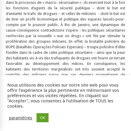
dans le processus de « macro- sécurisation » : ils exercent tout à la fois
les fonctions d’agents de la sécurité publique – dont le but est
d’anéantir le trafic de drogues – et celles de miliciens - dont le but est
de tirer un profit économique et politique des espaces laissés-pour-
compte par le pouvoir public. À Rio de Janeiro, une dynamique de
cause-conséquence contradictoire s’opère : les politiques sécuritaires
renforcées par la nouvelle « war on drugs » ont fini par stimuler la
prolifération des groupes miliciens. En effet, la brutalité policière du
BOPE (Batalhão Operações Policiais Especiais) – troupe policière d'élite
fondée dans le cadre de cette politique sécuritaire – ainsi que la peur
des habitants vis-à-vis des trafiquants de drogues ont fourni un terrain
favorable au développement des milices. En conséquence, les
habitants des territoires marginalisés ont très souvent accepté le
contrôle des miliciens parce que ces derniers promettaient de
défendre leurs quartiers face au trafic de drogues, or la logique veut
Nous utilisons des cookies sur notre site web pour vous
que sans trafiquant, il n’y a pas de violence de la part du BOPE.
offrir l'expérience la plus pertinente en mémorisant vos
préférences et vos visites répétées. En cliquant sur
"Accepter", vous consentez à l'utilisation de TOUS les
cookies.
[12]
Fig. 5
:
Photographie
d’une opération du BOPE au
paramètres
OK
« Complexo do Alemão » (zone nord de Rio de Janeiro)
dans le cadre de la lute contre le trafic des drogues