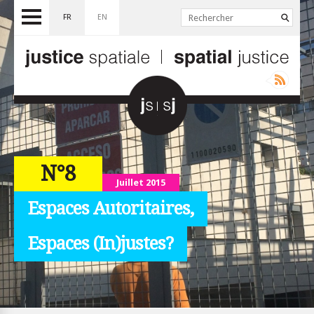
FR
EN
N°8
Juillet 2015
Espaces Autoritaires,
Espaces (In)justes?