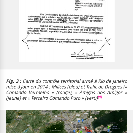
Fig. 3
:
Carte du contrôle territorial armé à
Rio de Janeiro
mise
à jour
en
201
4
: Milices (bleu) et Trafic de Drogues («
Comando Vermelho
» (rouge), «
Amigos dos Amigos
»
[9]
(jeune) et «
Terceiro Comando Puro
» (vert))