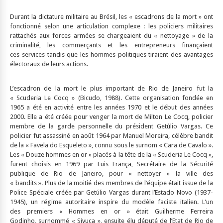
Durant la dictature militaire au Brésil, les « escadrons de la mort » ont
fonctionné selon une articulation complexe : les policiers militaires
rattachés aux forces armées se chargeaient du « nettoyage » de la
criminalité, les commerçants et les entrepreneurs finançaient
ces services tandis que les hommes politiques tiraient des avantages
électoraux de leurs actions.
L’escadron de la mort le plus important de Rio de Janeiro fut la
« Scuderia Le Cocq » (Bicudo, 1988). Cette organisation fondée en
1965 a été en activité entre les années 1970 et le début des années
2000. Elle a été créée pour venger la mort de Milton Le Cocq, policier
membre de la garde personnelle du président Getúlio Vargas. Ce
policier fut assassiné en août 1964 par Manuel Moreira, célèbre bandit
de la « Favela do Esqueleto », connu sous le surnom « Cara de Cavalo ».
Les « Douze hommes en or » placés à la tête de la « Scuderia Le Cocq »,
furent choisis en 1969 par Luis França, Secrétaire de la Sécurité
publique de Rio de Janeiro, pour « nettoyer » la ville des
« bandits ». Plus de la moitié des membres de l’équipe était issue de la
Police Spéciale créée par Getúlio Vargas durant l’Estado Novo (1937-
1945), un régime autoritaire inspire du modèle faciste italien. L'un
des premiers « Hommes en or » était Guilherme Ferreira
Godinho, surnommé « Sivuca », ensuite élu député de l’Etat de Rio de