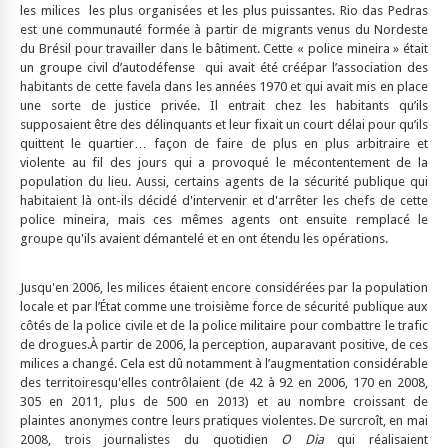
les milices les plus organisées et les plus puissantes. Rio das Pedras
est une communauté formée à partir de migrants venus du Nordeste
du Brésil pour travailler dans le bâtiment. Cette « police mineira » était
un groupe civil d’autodéfense qui avait été créépar l’association des
habitants de cette favela dans les années 1970 et qui avait mis en place
une sorte de justice privée. Il entrait chez les habitants qu’ils
supposaient être des délinquants et leur fixait un court délai pour qu’ils
quittent le quartier… façon de faire de plus en plus arbitraire et
violente au fil des jours qui a provoqué le mécontentement de la
population du lieu. Aussi, certains agents de la sécurité publique qui
habitaient là ont-ils décidé d'intervenir et d'arrêter les chefs de cette
police mineira, mais ces mêmes agents ont ensuite remplacé le
groupe qu'ils avaient démantelé et en ont étendu les opérations.
Jusqu'en 2006, les milices étaient encore considérées par la population
locale et par l’État comme une troisième force de sécurité publique aux
côtés de la police civile et de la police militaire pour combattre le trafic
de drogues.À partir de 2006, la perception, auparavant positive, de ces
milices a changé. Cela est dû notamment à l’augmentation considérable
des territoiresqu'elles contrôlaient (de 42 à 92 en 2006, 170 en 2008,
305 en 2011, plus de 500 en 2013) et au nombre croissant de
plaintes anonymes contre leurs pratiques violentes. De surcroît, en mai
2008, trois journalistes du quotidien
O Dia
qui réalisaient