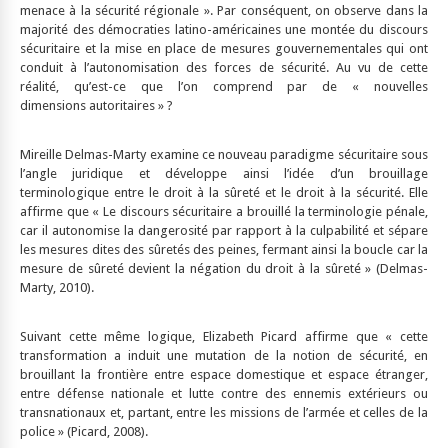
menace à la sécurité régionale ». Par conséquent, on observe dans la
majorité des démocraties latino-américaines une montée du discours
sécuritaire et la mise en place de mesures gouvernementales qui ont
conduit à l’autonomisation des forces de sécurité. Au vu de cette
réalité, qu’est-ce que l’on comprend par de « nouvelles
dimensions autoritaires » ?
Mireille Delmas-Marty examine ce nouveau paradigme sécuritaire sous
l’angle juridique et développe ainsi l’idée d’un brouillage
terminologique entre le droit à la sûreté et le droit à la sécurité. Elle
affirme que « Le discours sécuritaire a brouillé la terminologie pénale,
car il autonomise la dangerosité par rapport à la culpabilité et sépare
les mesures dites des sûretés des peines, fermant ainsi la boucle car la
mesure de sûreté devient la négation du droit à la sûreté » (Delmas-
Marty, 2010).
Suivant cette même logique, Elizabeth Picard affirme que « cette
transformation a induit une mutation de la notion de sécurité, en
brouillant la frontière entre espace domestique et espace étranger,
entre défense nationale et lutte contre des ennemis extérieurs ou
transnationaux et, partant, entre les missions de l’armée et celles de la
police » (Picard, 2008).