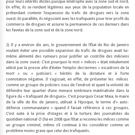
pour leurs intérêts illicites puisque limitrophe avec la zone sud et nord.
En effet, ils se rendent légitimes aux yeux de la population locale en
prétendant contenir l’expansion du trafic de drogues vers la zone
ouest. En parallèle, ils négocient avec les trafiquants pour tirer profit du
commerce de drogues et assurer la permanence de ces derniers dans
les favelas de la zone sud et de la zone nord.
2) Il y a environ dix ans, le gouvernement de l’État de Rio de Janeiro
voulant éviter une possible expansion du trafic de drogues avait lui-
même alimenté des rumeurs pour justifier un contrôle des miliciens
dans la zone ouest. C’est pourquoi le mot « milices » était initialement
utilisé par la presse afin d’éviter l’emploi des termes « escadrons de la
mort » ou « justiciers » hérités de la dictature et à forte
connotation négative. Il s’agissait, en effet, de présenter les milices
comme un groupe de policiers issus de l'endroit et ayant la volonté de
défendre leur quartier d’une menace extérieure matérialisée dans la
figure du « trafiquant de drogues». C’est pourquoi Cesar Maia, le maire
de la ville de Rio de Janeiro, utilisait à l’époque, le terme d’« auto-
défense communautaire » quand il faisait référence à ces groupes.
C’est suite à la prise d’otages et à la torture des journalistes du
quotidien national
O Dia
en 2008 que l’Etat a reconnu les milices comme
un groupe criminel, même s’il continue à les considérer comme un
problème moins grave que celui des trafiquants.