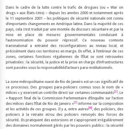
Dans le cadre de la lutte contre le trafic de drogues (ou « War on
drugs » aux États-Unis) – depuis les années 2000 et notamment après
le 11 septembre 2001 – les politiques de sécurité nationale ont connu
d’importants changements en Amérique latine. Dans la majorité de ces
pays, cela s’est traduit par une montée du discours sécuritaire et par la
mise en place de mesures gouvernementales conduisant à
l’autonomisation du pouvoir répressif. Ce nouveau contexte
transnational a entrainé des reconfigurations au niveau local, et
précisément dans ces territoires en marge. En effet, à l’intérieur de ces
zones, certaines fonctions régaliennes de l’État se sont retrouvées
privatisées : la sécurité, la justice et la prise en charge d’infrastructures
sont passées sous la responsabilitéd’acteurs para-institutionnels.
La zone métropolitaine ouest de Rio de Janeiro est un cas significatif de
ce processus. Des groupes para-policiers connus sous le nom de «
[2]
milices » y exercent un contrôle direct sur certaines communautés
. Le
« Rapport final de la Commission Parlementaire d’Enquête sur l’action
[3]
des milices dans l’État de Rio de Janeiro »
informe sur la composition
[4]
et les activités de ces groupes. Il y a, entre autres
, des policiers, des
policiers à la retraite et/ou des policiers renvoyés des forces de
sécurité. Ils pratiquent des extorsions et s'approprient irrégulièrement
des domaines normalement gérés par les pouvoirs publics : la sécurité