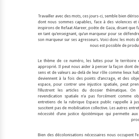
Travailler avec des mots, ces jours-ci, semble bien dérisoir
dont nous sommes capables, face à des violences et i
inspirons de Refaat Alareer, poète de Gaza, disant que fac
en tant qu’enseignant, qu’un marqueur pour se défendre, 
son marqueur sur ses agresseurs. Voici donc les mots déris
nous est possible de produi
Le thème de ce numéro, les luttes pour le territoire e
approprié. Il peut nous aider à penser la façon dont d
sens et de valeurs au-delà de leur rôle comme lieux hab
deviennent à la fois des points d’ancrage, et des objet
espace, pour contrer une injustice spatiale, peut pr
l’illustrent les articles du dossier thématique. O
revendication spatiale n’a pas forcément comme obje
entretiens de la rubrique Espace public rappelle à just
suscitent pas de mobilisation collective. Les autres entre
nécessité d’une justice épistémique qui permette aux
prod
Bien des décolonisations nécessaires nous occupent l’e