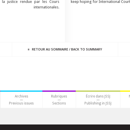
 la justice rendue par les Cours
keep hoping for International Courts
internationales.
RETOUR AU
SOMMAIRE
/
BACK TO
SUMMARY
Archives
Rubriques
Écrire dans JSSJ
Previous issues
Sections
Publishing in JSSJ