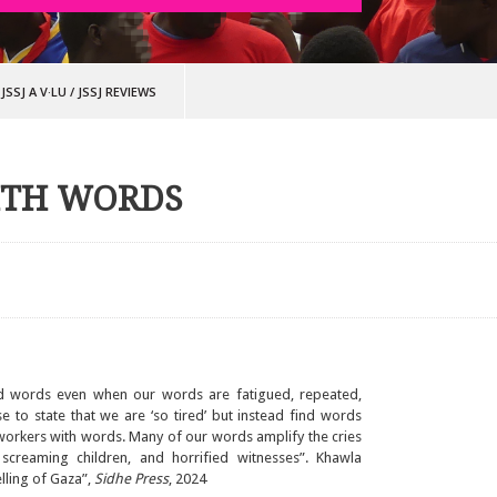
JSSJ A V·LU
/
JSSJ REVIEWS
ITH WORDS
nd words even when our words are fatigued, repeated,
 to state that we are ‘so tired’ but instead find words
 workers with words. Many of our words amplify the cries
screaming children, and horrified witnesses”. Khawla
lling of Gaza”,
Sidhe Press
, 2024