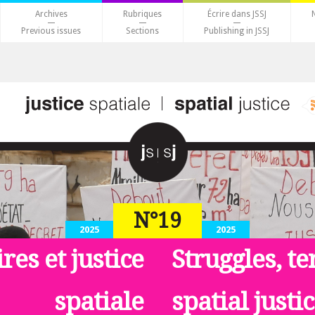
Archives
Rubriques
Écrire dans JSSJ
Previous issues
Sections
Publishing in JSSJ
N°19
2025
2025
ires et justice
Struggles, te
spatiale
spatial justi