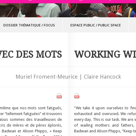
DOSSIER THÉMATIQUE
/
FOCUS
ESPACE PUBLIC
/
PUBLIC SPACE
VEC DES MOTS
WORKING W
Muriel Froment-Meurice | Claire Hancock
 même que nos mots sont fatigués,
“We take it upon ourselves to fi
er “tellement fatiguées” et trouvons
exhausted and overused. We refuse
 Nous sommes des travailleuses de
every day. This is our task. We are
cris de mères et de pères éplorés,
of wailing mothers and fathers, 
la Badwan et Alison Phipps, « Keep
Badwan and Alison Phipps, “Keep te