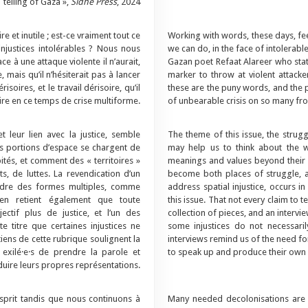
telling of Gaza »,
Sidhe Press
, 2024
e et inutile ; est-ce vraiment tout ce
Working with words, these days, feel
njustices intolérables ? Nous nous
we can do, in the face of intolerabl
e à une attaque violente il n’aurait,
Gazan poet Refaat Alareer who stated
mais qu’il n’hésiterait pas à lancer
marker to throw at violent attacke
oires, et le travail dérisoire, qu’il
these are the puny words, and the p
re en ce temps de crise multiforme.
of unbearable crisis on so many fro
t leur lien avec la justice, semble
The theme of this issue, the struggle
es portions d’espace se chargent de
may help us to think about the 
ités, et comment des « territoires »
meanings and values beyond their m
s, de luttes. La revendication d’un
become both places of struggle, a
endre des formes multiples, comme
address spatial injustice, occurs i
n en retient également que toute
this issue. That not every claim to te
ctif plus de justice, et l’un des
collection of pieces, and an intervi
e titre que certaines injustices ne
some injustices do not necessarily
tiens de cette rubrique soulignent la
interviews remind us of the need for
 exilé·e·s de prendre la parole et
to speak up and produce their own 
uire leurs propres représentations.
sprit tandis que nous continuons à
Many needed decolonisations are 