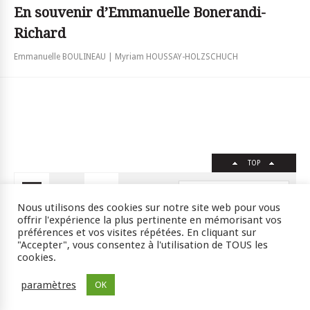
En souvenir d’Emmanuelle Bonerandi-
Richard
Emmanuelle BOULINEAU | Myriam HOUSSAY-HOLZSCHUCH
TOP
FR
EN
Nous utilisons des cookies sur notre site web pour vous
offrir l'expérience la plus pertinente en mémorisant vos
préférences et vos visites répétées. En cliquant sur
"Accepter", vous consentez à l'utilisation de TOUS les
Crédits
RSS
Plan du site
cookies.
ISSN : 2105-0392 l © 2009 JSSJ
paramètres
OK