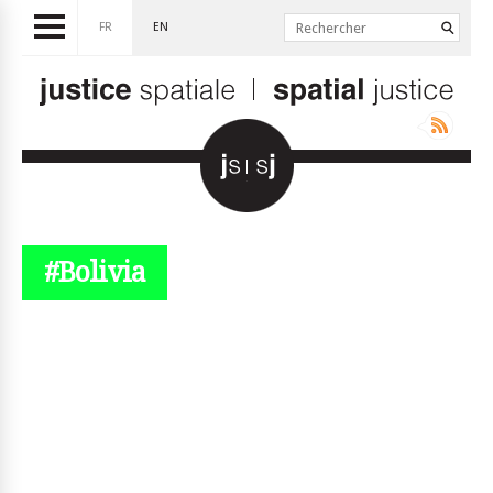
FR
EN
#Bolivia
© simplyjs