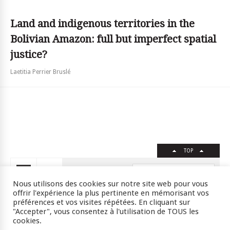
Land and indigenous territories in the
Bolivian Amazon: full but imperfect spatial
justice?
Laetitia Perrier Bruslé
TOP
FR
EN
Nous utilisons des cookies sur notre site web pour vous
offrir l'expérience la plus pertinente en mémorisant vos
préférences et vos visites répétées. En cliquant sur
"Accepter", vous consentez à l'utilisation de TOUS les
Crédits
RSS
Plan du site
cookies.