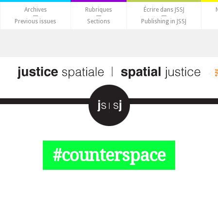
Archives
Rubriques
Écrire dans JSSJ
Previous issues
Sections
Publishing in JSSJ
#counterspace