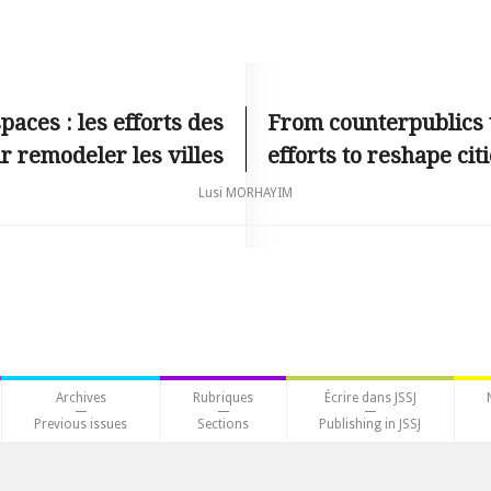
aces : les efforts des
From counterpublics t
ur remodeler les villes
efforts to reshape cit
Lusi MORHAYIM
Archives
Rubriques
Écrire dans JSSJ
Previous issues
Sections
Publishing in JSSJ